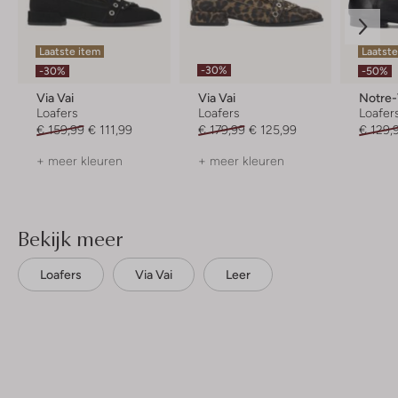
Laatste item
Laatst
-30%
-30%
-50%
Via Vai
Via Vai
Notre
Loafers
Loafers
Loafer
€ 159,99
€ 111,99
€ 179,99
€ 125,99
€ 129,
+ meer kleuren
+ meer kleuren
Bekijk meer
Loafers
Via Vai
Leer