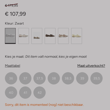
€ 179,95
€ 107,99
Kleur:
Zwart
Kies je maat:
Dit item valt normaal, kies je eigen maat
Maattabel
Maat uitverkocht?
36
37
37,5
38
38,5
39
39,5
40
41
42
Sorry, dit item is momenteel (nog) niet beschikbaar.