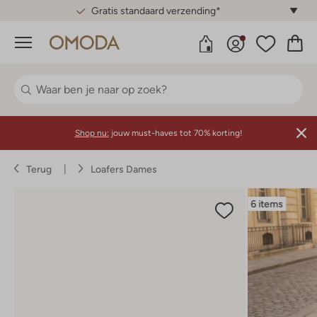
Gratis standaard verzending*
Menu
Shop nu:
jouw must-haves tot 70% korting!
Terug
Loafers Dames
6 items