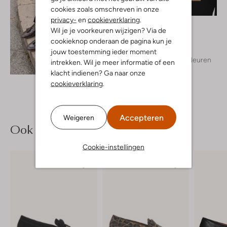
cookies zoals omschreven in onze
privacy-
en
cookieverklaring
.
Inwear
Wil je je voorkeuren wijzigen? Via de
Blouse
cookieknop onderaan de pagina kun je
€ 119,99
jouw toestemming ieder moment
+ meer kleuren
intrekken. Wil je meer informatie of een
Ontdek de look
klacht indienen? Ga naar onze
cookieverklaring
.
Accepteren
Weigeren
Ook iets voor jou?
Cookie-instellingen