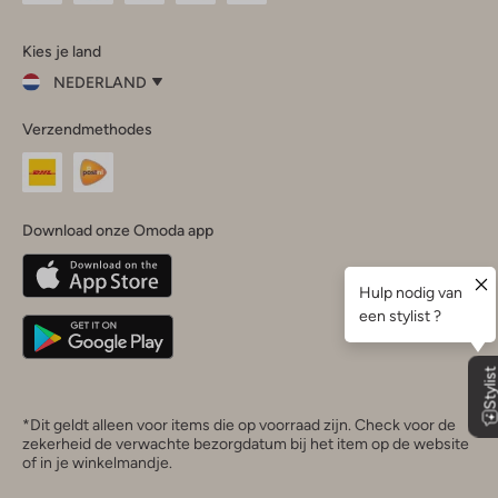
Omoda
Omoda
Omoda
Omoda
Omoda
Kies je land
Instagram
Facebook
TikTok
LinkedIn
YouTube
NEDERLAND
Kies
Verzendmethodes
je
Sluit
land
Nederland
België
(Nederlands)
Download onze Omoda app
Belgique
(Français)
Deutschland
*Dit geldt alleen voor items die op voorraad zijn. Check voor de
zekerheid de verwachte bezorgdatum bij het item op de website
of in je winkelmandje.