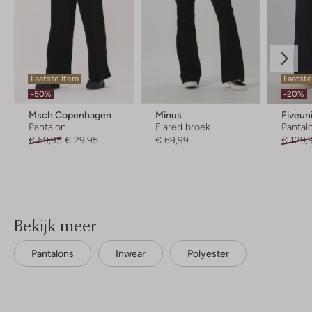
Laatste item
Laatst
-50%
-20%
Msch Copenhagen
Minus
Fiveun
Pantalon
Flared broek
Pantal
€ 59,95
€ 29,95
€ 69,99
€ 129,
Bekijk meer
Pantalons
Inwear
Polyester