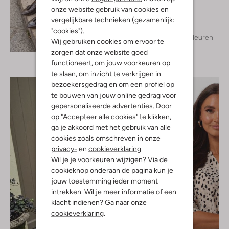
Inwear
onze website gebruik van cookies en
Blouse
€ 119,99
vergelijkbare technieken (gezamenlijk:
"cookies").
+ meer kleuren
Ontdek de look
Wij gebruiken cookies om ervoor te
zorgen dat onze website goed
functioneert, om jouw voorkeuren op
te slaan, om inzicht te verkrijgen in
bezoekersgedrag en om een profiel op
te bouwen van jouw online gedrag voor
gepersonaliseerde advertenties. Door
op "Accepteer alle cookies" te klikken,
ga je akkoord met het gebruik van alle
cookies zoals omschreven in onze
privacy-
en
cookieverklaring
.
Wil je je voorkeuren wijzigen? Via de
cookieknop onderaan de pagina kun je
jouw toestemming ieder moment
intrekken. Wil je meer informatie of een
klacht indienen? Ga naar onze
cookieverklaring
.