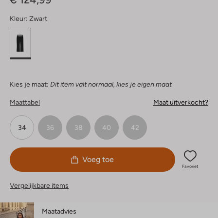
Kleur:
Zwart
Kies je maat:
Dit item valt normaal, kies je eigen maat
Maattabel
Maat uitverkocht?
34
36
38
40
42
Voeg toe
Favoriet
Vergelijkbare items
Maatadvies