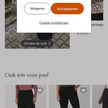
Accepteren
Weigeren
Laatste items
Cookie-instellingen
Msch Copenhagen
Blouse
€ 59,95
Ontdek de look
Ook iets voor jou?