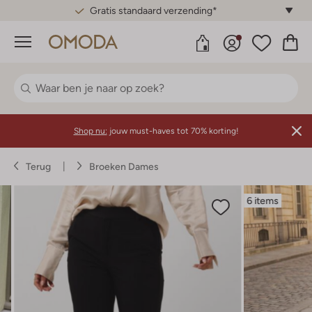
Gratis standaard verzending*
Menu
Shop nu:
jouw must-haves tot 70% korting!
Terug
Broeken Dames
6 items