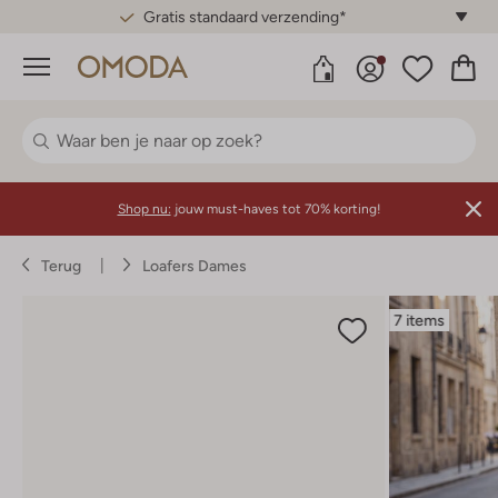
Gratis standaard verzending*
Menu
Shop nu:
jouw must-haves tot 70% korting!
Terug
Loafers Dames
7 items