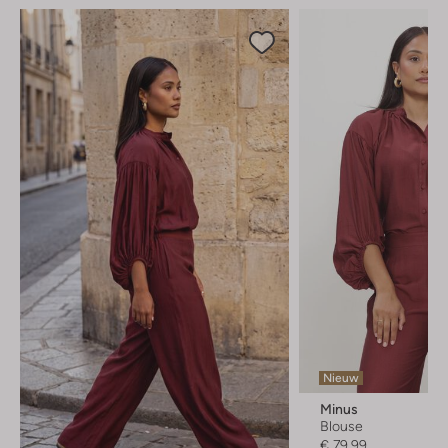
Nieuw
Minus
Blouse
€ 79,99