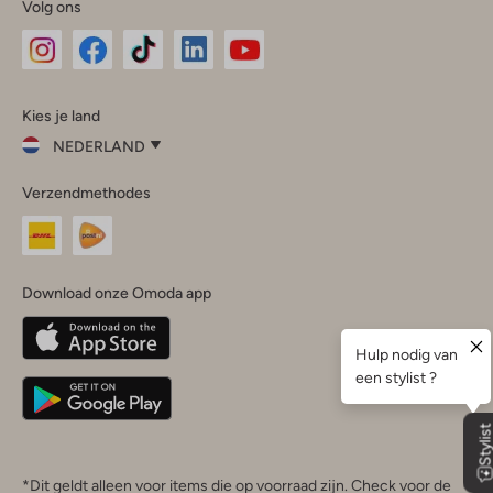
Volg ons
Omoda
Omoda
Omoda
Omoda
Omoda
Kies je land
Instagram
Facebook
TikTok
LinkedIn
YouTube
NEDERLAND
Kies
Verzendmethodes
je
Sluit
land
Nederland
België
(Nederlands)
Download onze Omoda app
Belgique
(Français)
Deutschland
*Dit geldt alleen voor items die op voorraad zijn. Check voor de