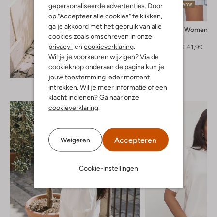
Laatste items
gepersonaliseerde advertenties. Door
-30%
op "Accepteer alle cookies" te klikken,
ga je akkoord met het gebruik van alle
Selected Women
cookies zoals omschreven in onze
Blouse
privacy-
en
cookieverklaring
.
€ 59,99
€ 41,99
Wil je je voorkeuren wijzigen? Via de
cookieknop onderaan de pagina kun je
Ontdek de look
jouw toestemming ieder moment
intrekken. Wil je meer informatie of een
klacht indienen? Ga naar onze
cookieverklaring
.
Accepteren
Weigeren
Cookie-instellingen