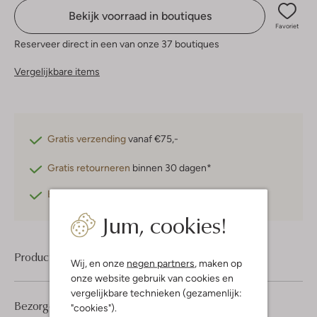
Bekijk voorraad in boutiques
Favoriet
Reserveer direct in een van onze 37 boutiques
Vergelijkbare items
Gratis verzending
vanaf €75,-
Gratis retourneren
binnen 30 dagen*
Betaal achteraf
met Klarna
Jum, cookies!
Product informatie
Wij, en onze
negen partners
, maken op
onze website gebruik van cookies en
vergelijkbare technieken (gezamenlijk:
Bezorgen & retourneren
"cookies").