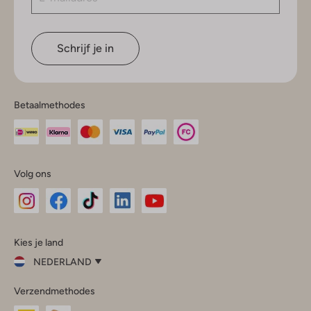
Schrijf je in
Betaalmethodes
Volg ons
Omoda
Omoda
Omoda
Omoda
Omoda
Kies je land
Instagram
Facebook
TikTok
LinkedIn
YouTube
NEDERLAND
Kies
Verzendmethodes
je
Sluit
land