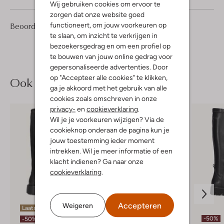
Wij gebruiken cookies om ervoor te
zorgen dat onze website goed
2
4
Beoordelingen
functioneert, om jouw voorkeuren op
(2)
4
/5
Sterren
te slaan, om inzicht te verkrijgen in
bezoekersgedrag en om een profiel op
te bouwen van jouw online gedrag voor
gepersonaliseerde advertenties. Door
op "Accepteer alle cookies" te klikken,
Ook iets voor jou?
ga je akkoord met het gebruik van alle
cookies zoals omschreven in onze
privacy-
en
cookieverklaring
.
Wil je je voorkeuren wijzigen? Via de
cookieknop onderaan de pagina kun je
jouw toestemming ieder moment
intrekken. Wil je meer informatie of een
klacht indienen? Ga naar onze
cookieverklaring
.
Accepteren
Weigeren
Laatste item
-40%
-50%
-50%