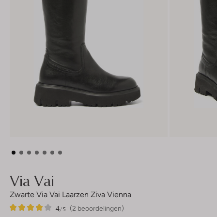
Via Vai
Zwarte Via Vai Laarzen Ziva Vienna
4
2
4
/5
(2 beoordelingen)