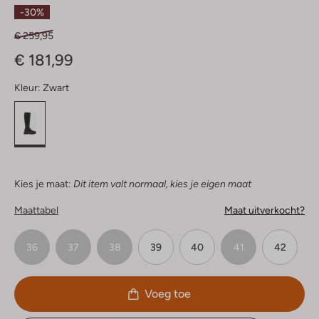
Sterren
-30%
€ 259,95
€ 181,99
Kleur:
Zwart
Kies je maat:
Dit item valt normaal, kies je eigen maat
Maattabel
Maat uitverkocht?
36
37
38
39
40
41
42
Voeg toe