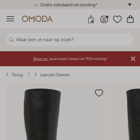
Gratis standaard verzending*
Menu
Shop nu:
jouw must-haves tot 70% korting!
Terug
Laarzen Dames