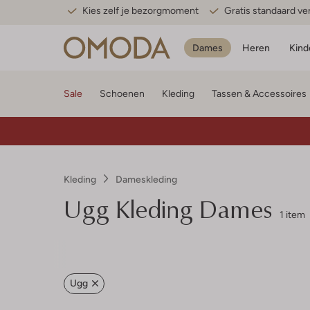
Kies zelf je bezorgmoment
Gratis standaard v
Dames
Heren
Kind
Sale
Schoenen
Kleding
Tassen & Accessoires
Kleding
Dameskleding
Ugg
Kleding Dames
1 item
Ugg