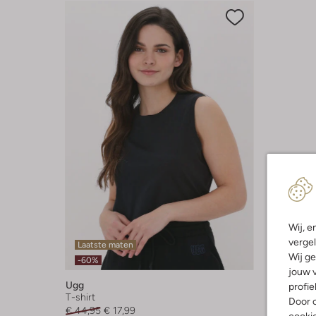
Wij, e
vergel
Laatste maten
Wij ge
-60%
jouw v
Ugg
profie
T-shirt
Door o
€ 44,95
€ 17,99