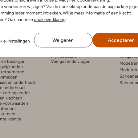
es zoals omschreven in onze
privacy-
en
cookieverklaring
.
 je voorkeuren wijzigen? Via de cookieknop onderaan de pagina kun je j
mming ieder moment intrekken. Wil je meer informatie of een klacht
nen? Ga naar onze
cookieverklaring
.
Weigeren
Accepteren
kie-instellingen
enservice
Account
Inspira
Mijn account
Bekijk all
n en bezorgen
Veelgestelde vragen
Modetren
gelijkheden
Modetren
n retourneren
Schoenen
anmelden
aat en onderhoud
Schoenen
en onderhoud
r kortingscodes
en klachten
e voorwaarden
tatement
atement
 Intelligence