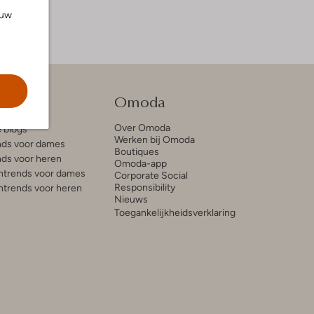
ouw
tie
Omoda
Over Omoda
e blogs
Werken bij Omoda
ds voor dames
Boutiques
ds voor heren
Omoda-app
trends voor dames
Corporate Social
Responsibility
trends voor heren
Nieuws
Toegankelijkheidsverklaring