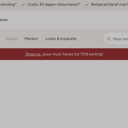
erzending*
Gratis 30 dagen retourneren*
Betaal achteraf met 
eren
Nieuw
Merken
Looks & inspiratie
Shop nu:
jouw must-haves tot 70% korting!