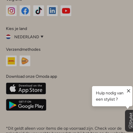
Omoda
Omoda
Omoda
Omoda
Omoda
Kies je land
Instagram
Facebook
TikTok
LinkedIn
YouTube
NEDERLAND
Kies
Verzendmethodes
je
Sluit
land
Nederland
België
(Nederlands)
Download onze Omoda app
Belgique
(Français)
Deutschland
*Dit geldt alleen voor items die op voorraad zijn. Check voor de