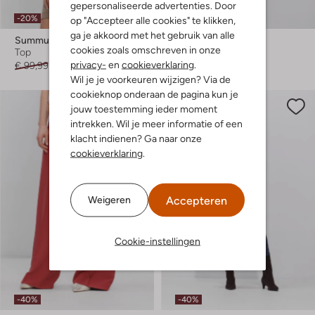
gepersonaliseerde advertenties. Door
-20%
Nieuw
op "Accepteer alle cookies" te klikken,
ga je akkoord met het gebruik van alle
Summum
Summum
cookies zoals omschreven in onze
Top
Blouse
privacy-
en
cookieverklaring
.
€ 99,99
€ 79,99
€ 99,99
Wil je je voorkeuren wijzigen? Via de
cookieknop onderaan de pagina kun je
jouw toestemming ieder moment
intrekken. Wil je meer informatie of een
klacht indienen? Ga naar onze
cookieverklaring
.
Accepteren
Weigeren
Cookie-instellingen
-40%
-40%