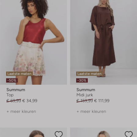
Laatste maten
Laatste maten
-50%
-30%
Summum
Summum
Top
Midi jurk
€ 69,99
€ 34,99
€ 159,99
€ 111,99
+ meer kleuren
+ meer kleuren