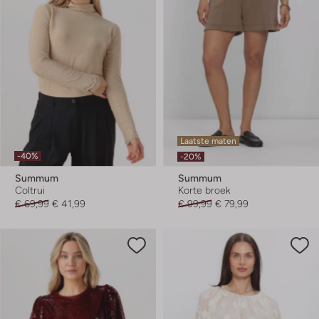
Laatste maten
-40%
-20%
Summum
Summum
Coltrui
Korte broek
€ 69,99
€ 41,99
€ 99,99
€ 79,99