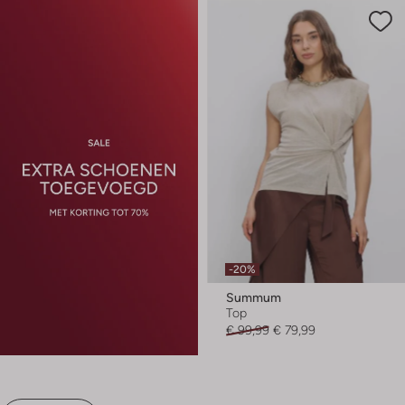
-20%
Summum
Top
€ 99,99
€ 79,99