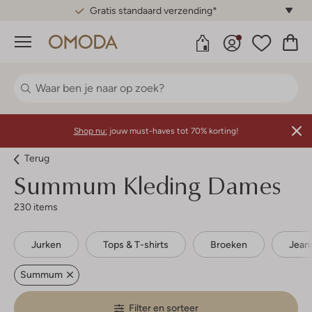
Gratis standaard verzending*
Menu
Shop nu:
jouw must-haves tot 70% korting!
Terug
Summum
Kleding Dames
230 items
Jurken
Tops & T-shirts
Broeken
Jean
Summum
Filter en sorteer