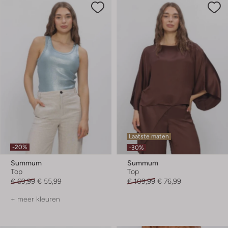
Laatste maten
-20%
-30%
Summum
Summum
Top
Top
€ 69,99
€ 55,99
€ 109,99
€ 76,99
+ meer kleuren