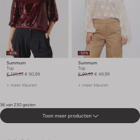
-30%
-50%
Summum
Summum
Top
Top
€ 129,99
€ 90,99
€ 99,99
€ 49,99
+ meer kleuren
+ meer kleuren
36 van 230 gezien
Toon meer producten