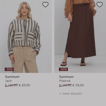
-50%
-50%
Summum
Summum
Jack
Maxirok
€ 139,99
€ 69,99
€ 119,99
€ 59,99
+ meer kleuren