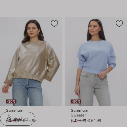
-50%
-50%
Summum
Summum
Trui
Sweater
Ontdek hier
€ 109,99
€ 54,99
€ 129,99
€ 64,99