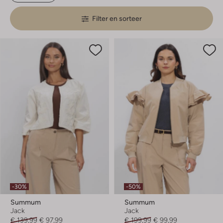
Filter en sorteer
-30%
-50%
Summum
Summum
Jack
Jack
€ 139,99
€ 97,99
€ 199,99
€ 99,99