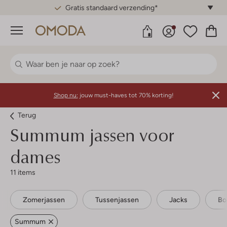
Gratis standaard verzending*
Menu
Shop nu:
jouw must-haves tot 70% korting!
Terug
Summum jassen voor
dames
11 items
Zomerjassen
Tussenjassen
Jacks
Bo
Summum