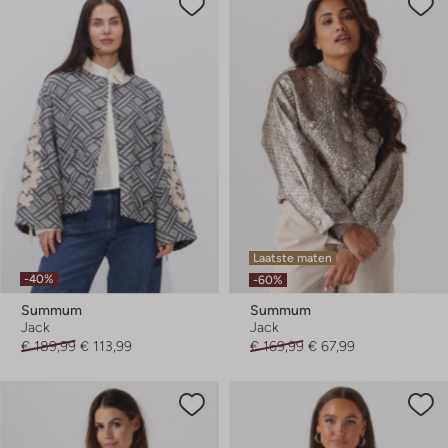
Laatste maten
-40%
-60%
Summum
Summum
Jack
Jack
€ 189,99
€ 113,99
€ 169,99
€ 67,99