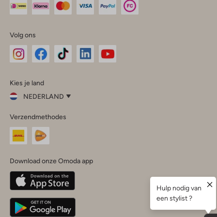
Volg ons
Omoda
Omoda
Omoda
Omoda
Omoda
Kies je land
Instagram
Facebook
TikTok
LinkedIn
YouTube
NEDERLAND
Kies
Verzendmethodes
je
Sluit
land
Nederland
België
(Nederlands)
Download onze Omoda app
Belgique
(Français)
Deutschland