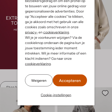
bezoekersgedrag en om een profiel op
te bouwen van jouw online gedrag voor
gepersonaliseerde advertenties. Door
op "Accepteer alle cookies" te klikken,
ga je akkoord met het gebruik van alle
cookies zoals omschreven in onze
privacy-
en
cookieverklaring
.
Wil je je voorkeuren wijzigen? Via de
Laatste item
cookieknop onderaan de pagina kun je
-60%
jouw toestemming ieder moment
intrekken. Wil je meer informatie of een
Summum
Jack
klacht indienen? Ga naar onze
€ 179,99
€ 71,99
cookieverklaring
.
Accepteren
Weigeren
Shop hier
Cookie-instellingen