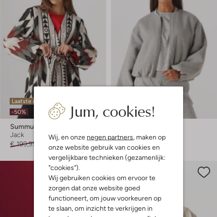
Laatste maten
Laatste item
Jum, cookies!
-50%
-40%
Summum
Summum
Jack
Mantel
Wij, en onze
negen partners
, maken op
€ 199,95
€ 99,99
€ 229,99
€ 137,99
onze website gebruik van cookies en
vergelijkbare technieken (gezamenlijk:
"cookies").
Wij gebruiken cookies om ervoor te
zorgen dat onze website goed
functioneert, om jouw voorkeuren op
te slaan, om inzicht te verkrijgen in