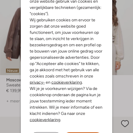
onze website gebruik van cookies en
vergelijkbare technieken (gezamenlijk:
"cookies").
Wij gebruiken cookies om ervoor te
zorgen dat onze website goed
functioneert, om jouw voorkeuren op
te slaan, om inzicht te verkrijgen in
bezoekersgedrag en om een profiel op
te bouwen van jouw online gedrag voor
gepersonaliseerde advertenties. Door
op "Accepteer alle cookies" te klikken,
ga je akkoord met het gebruik van alle
Nieuw
Nieuw
cookies zoals omschreven in onze
Moscow
Moscow
privacy-
en
cookieverklaring
.
Sweater
Trui
Wil je je voorkeuren wijzigen? Via de
€ 139,99
€ 149,99
cookieknop onderaan de pagina kun je
jouw toestemming ieder moment
+ meer kleuren
intrekken. Wil je meer informatie of een
klacht indienen? Ga naar onze
cookieverklaring
.