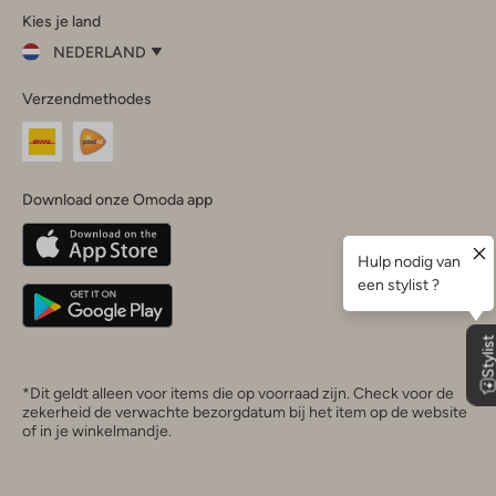
Kies je land
Instagram
Facebook
TikTok
LinkedIn
YouTube
NEDERLAND
Kies
Verzendmethodes
je
Sluit
land
Nederland
België
(Nederlands)
Download onze Omoda app
Belgique
(Français)
Deutschland
*Dit geldt alleen voor items die op voorraad zijn. Check voor de
zekerheid de verwachte bezorgdatum bij het item op de website
of in je winkelmandje.