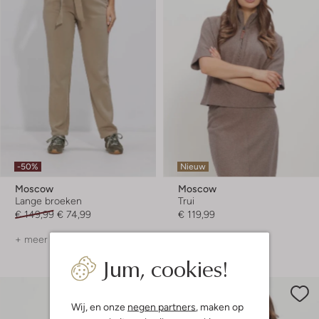
-50%
Nieuw
Moscow
Moscow
Lange broeken
Trui
€ 149,99
€ 74,99
€ 119,99
+ meer kleuren
+ meer kleuren
Jum, cookies!
Wij, en onze
negen partners
, maken op