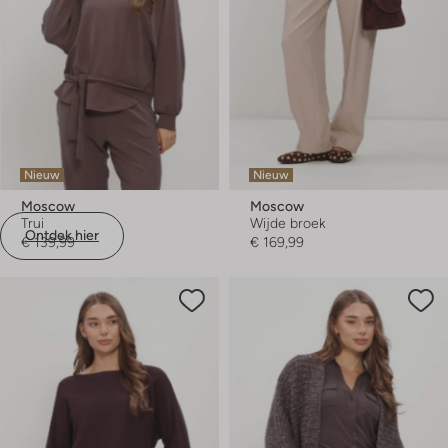
Nieuw
Nieuw
Moscow
Moscow
Trui
Wijde broek
Ontdek hier
€ 139,99
€ 169,99