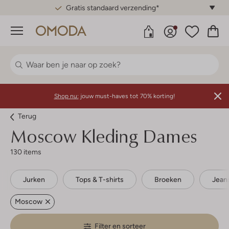
Gratis standaard verzending*
Menu
Shop nu:
jouw must-haves tot 70% korting!
Terug
Moscow
Kleding Dames
130 items
Jurken
Tops & T-shirts
Broeken
Jean
Moscow
Filter en sorteer