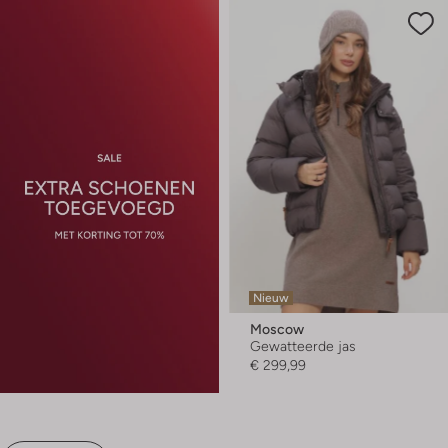
Nieuw
Moscow
Gewatteerde jas
€ 299,99