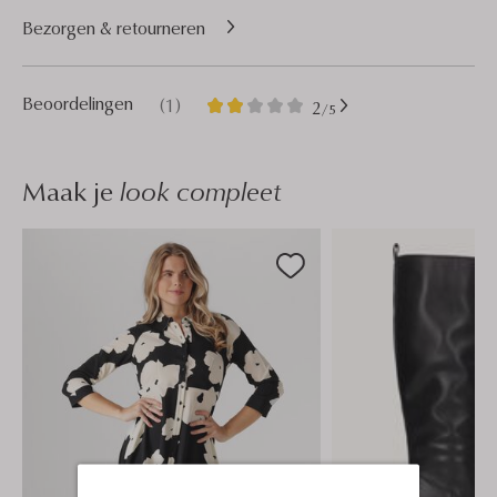
Bezorgen & retourneren
1
2
Beoordelingen
(1)
2
/5
Sterren
Maak je
look compleet