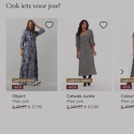
Ook iets voor jou?
Laatste item
Laatste maten
Laatst
-60%
-60%
-60%
Object
Catwalk Junkie
Colour
Maxi jurk
Maxi jurk
Maxi j
€ 69,95
€ 27,99
€ 159,95
€ 63,99
€ 79,9