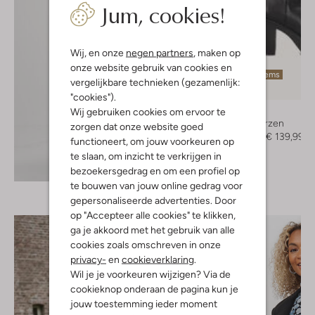
Jum, cookies!
Wij, en onze
negen partners
, maken op
onze website gebruik van cookies en
Laatste items
vergelijkbare technieken (gezamenlijk:
-30%
"cookies").
Unisa
Wij gebruiken cookies om ervoor te
Hoge laarzen
zorgen dat onze website goed
€ 199,95
€ 139,99
functioneert, om jouw voorkeuren op
te slaan, om inzicht te verkrijgen in
Ontdek de look
bezoekersgedrag en om een profiel op
te bouwen van jouw online gedrag voor
gepersonaliseerde advertenties. Door
op "Accepteer alle cookies" te klikken,
ga je akkoord met het gebruik van alle
cookies zoals omschreven in onze
privacy-
en
cookieverklaring
.
Wil je je voorkeuren wijzigen? Via de
cookieknop onderaan de pagina kun je
jouw toestemming ieder moment