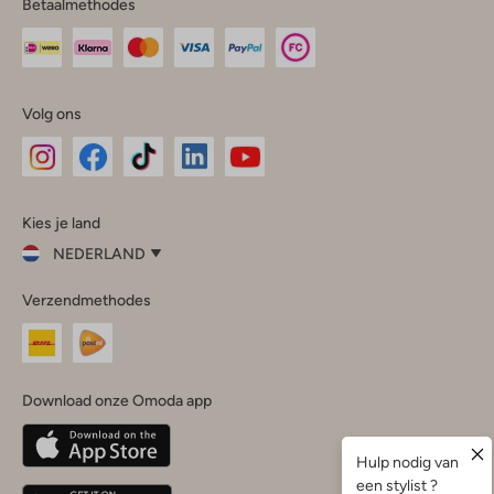
Betaalmethodes
Volg ons
Omoda
Omoda
Omoda
Omoda
Omoda
Kies je land
Instagram
Facebook
TikTok
LinkedIn
YouTube
NEDERLAND
Kies
Verzendmethodes
je
Sluit
land
Nederland
België
(Nederlands)
Download onze Omoda app
Belgique
(Français)
Deutschland