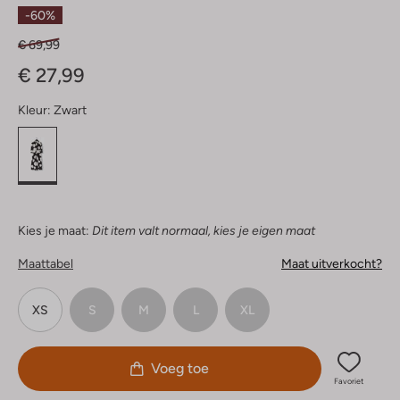
Sterren
-60%
€ 69,99
€ 27,99
Kleur:
Zwart
Kies je maat:
Dit item valt normaal, kies je eigen maat
Maattabel
Maat uitverkocht?
XS
S
M
L
XL
Voeg toe
Favoriet