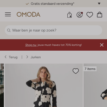
Gratis standaard verzending*
Menu
Shop nu:
jouw must-haves tot 70% korting!
Terug
Jurken
7 items