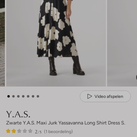
Video afspelen
Y.a.s.
Zwarte Y.a.s. Maxi Jurk Yassavanna Long Shirt Dress S.
2
1
2
/5
(1 beoordeling)