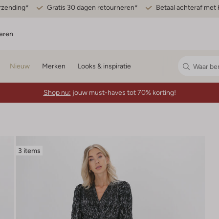
erzending*
Gratis 30 dagen retourneren*
Betaal achteraf met 
eren
Nieuw
Merken
Looks & inspiratie
Shop nu:
jouw must-haves tot 70% korting!
3 items