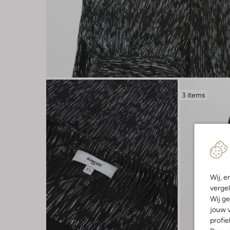
3 items
Wij, e
vergel
Wij ge
jouw v
profie