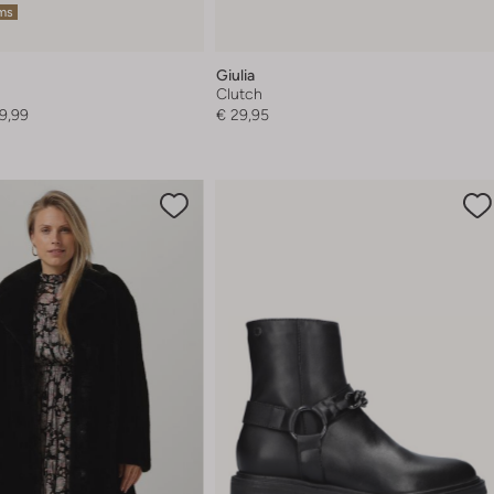
ems
Giulia
Clutch
9,99
€ 29,95