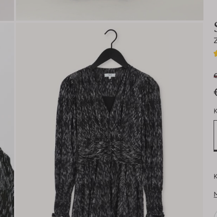
€
K
K