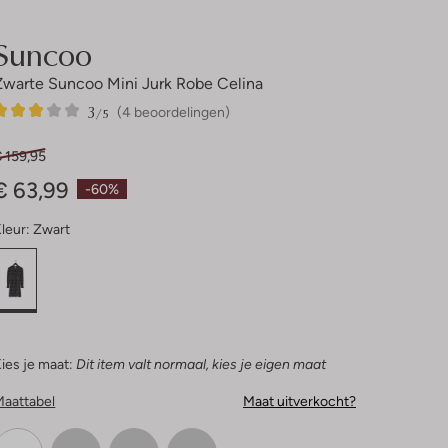
Suncoo
Zwarte Suncoo Mini Jurk Robe Celina
3
4
3
/5
(4 beoordelingen)
Sterren
 159,95
€ 63,99
-60%
leur:
Zwart
ies je maat:
Dit item valt normaal, kies je eigen maat
Maattabel
Maat uitverkocht?