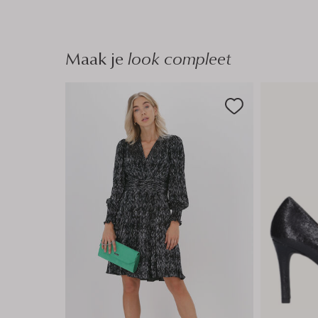
n
n
Maak je
look compleet