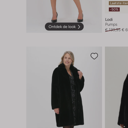
Laatste it
-50%
Lodi
Pumps
Ontdek de look
€ 139,95
€ 6