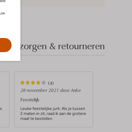
alle
ouw
Bezorgen & retourneren
4
(4)
S
28 november 2021
door Anke
t
Feestelijk
e
ls
Leuke feestelijke jurk. Als je tussen
2 maten in zit, raad ik aan de grotere
r
maat te bestellen.
r
e