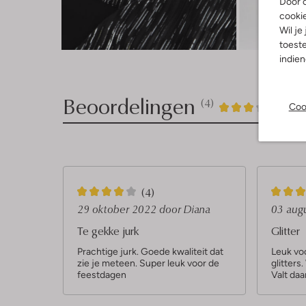
Door o
cooki
Wil je
Ont
toeste
indie
Beoordelingen
(4)
4
3
Coo
3
/5
Sterren
4
4
(4)
S
S
29 oktober 2022
door Diana
03 aug
t
t
Te gekke jurk
Glitter
e
e
Prachtige jurk. Goede kwaliteit dat
Leuk voo
zie je meteen. Super leuk voor de
glitters
r
r
feestdagen
Valt daa
r
r
e
e