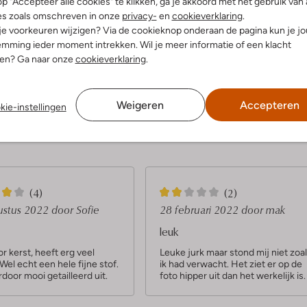
p "Accepteer alle cookies" te klikken, ga je akkoord met het gebruik van 
es zoals omschreven in onze
privacy-
en
cookieverklaring
.
 je voorkeuren wijzigen? Via de cookieknop onderaan de pagina kun je j
dek de look
Ontdek de look
mming ieder moment intrekken. Wil je meer informatie of een klacht
nen? Ga naar onze
cookieverklaring
.
Product informatie
Weigeren
Accepteren
kie-instellingen
2
(4)
(2)
S
ustus 2022
door Sofie
28 februari 2022
door mak
t
leuk
e
r kerst, heeft erg veel
Leuke jurk maar stond mij niet zoa
. Wel echt een hele fijne stof.
ik had verwacht. Het ziet er op de
r
rdoor mooi getailleerd uit.
foto hipper uit dan het werkelijk is.
r
e