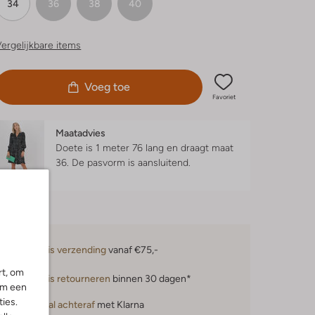
34
36
38
40
ergelijkbare items
Voeg toe
Favoriet
Maatadvies
Doete is 1 meter 76 lang en draagt maat
36.
De pasvorm is
aansluitend
.
Gratis verzending
vanaf €75,-
rt, om
Gratis retourneren
binnen 30 dagen*
om een
ies.
Betaal achteraf
met Klarna