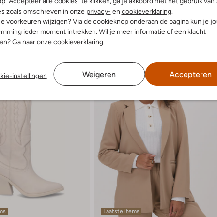
p "Accepteer alle cookies" te klikken, ga je akkoord met het gebruik van 
es zoals omschreven in onze
privacy-
en
cookieverklaring
.
 je voorkeuren wijzigen? Via de cookieknop onderaan de pagina kun je j
mming ieder moment intrekken. Wil je meer informatie of een klacht
nen? Ga naar onze
cookieverklaring
.
Weigeren
Accepteren
kie-instellingen
ems
Laatste items