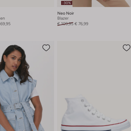
-30%
Neo Noir
zen
Blazer
269,95
€ 109,95
€ 76,99