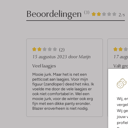
Beoordelingen
(3)
3
2
2
/5
Sterren
2
2
(2)
S
S
15 augustus 2023
door Marijn
17 aug
t
t
Veel laagjes
Valt gr
e
e
Mooie jurk. Maar het is net een
Mooie ju
petticoat aan laagjes. Voor mijn
maten k
r
r
figuur (zandloper) deed het niks. Ik
overbodi
r
r
voelde me door de vele laagjes er
warm, d
ook niet comfortabel in. Wel een
warme 
e
e
Wij, e
mooie jurk, voor de winter ook erg
n
fijn met een dikke panty eronder.
n
vergel
Blazer eroverheen is niet nodig.
Wij ge
jouw v
profie