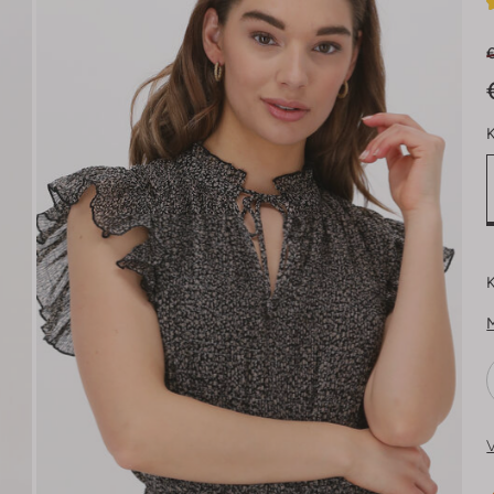
K
K
V