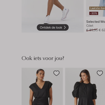
Laatste it
-30%
Selected W
Gilet
Ontdek de look
€ 89,95
€ 6
Ook iets voor jou?