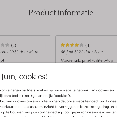
Product informatie
4
(2)
(4)
S
ustus 2022
door Marrt
06 juni 2022
door Anne
t
oot
Mooie jurk, prijs-kwaliteit=top
e
rk, maar valt erg groot. 2
Mooie jurk, helaas niet mooi bij mi
Jum, cookies!
leiner nemen is geen
figuur dus terug moeten sturen. D
r
ge luxe. De jurk is ook erg
kwaliteit van de jurk is heel mooi.
r
us geen jurkje voor de
dagen.
e
n onze
negen partners
, maken op onze website gebruik van cookies en
n
ijkbare technieken (gezamenlijk: "cookies").
bruiken cookies om ervoor te zorgen dat onze website goed functionee
oorkeuren op te slaan, om inzicht te verkrijgen in bezoekersgedrag en 
l op te bouwen van jouw online gedrag voor gepersonaliseerde advertent