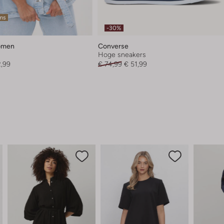
ems
-30%
omen
Converse
Hoge sneakers
2,99
€ 74,99
€ 51,99