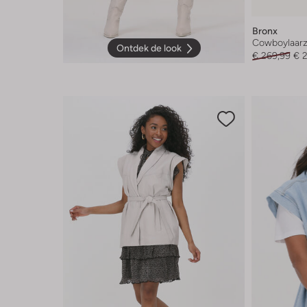
Bronx
Cowboylaar
Ontdek de look
€ 269,99
€ 