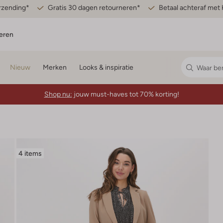
erzending*
Gratis 30 dagen retourneren*
Betaal achteraf met 
eren
Nieuw
Merken
Looks & inspiratie
Shop nu:
jouw must-haves tot 70% korting!
4 items