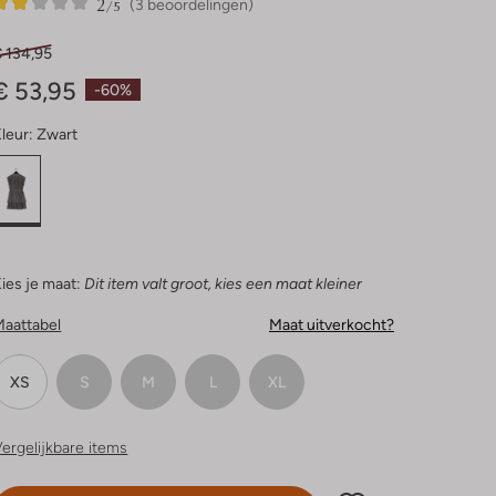
2
3
2
/5
(3 beoordelingen)
Sterren
€ 134,95
€ 53,95
-60%
leur:
Zwart
ies je maat:
Dit item valt groot, kies een maat kleiner
Maattabel
Maat uitverkocht?
XS
S
M
L
XL
ergelijkbare items