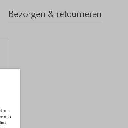
Bezorgen & retourneren
jn
e
rt, om
om een
ies.