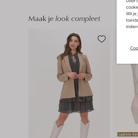
Door o
cooki
Wil je
Maak je
look compleet
toeste
indie
Coo
Laatste it