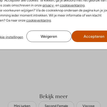
p "Accepteer alle cookies" te klikken, ga je akkoord met het gebruik van 
es zoals omschreven in onze
privacy-
en
cookieverklaring
.
 je voorkeuren wijzigen? Via de cookieknop onderaan de pagina kun je j
mming ieder moment intrekken. Wil je meer informatie of een klacht
nen? Ga naar onze
cookieverklaring
.
Weigeren
Accepteren
kie-instellingen
Bekijk meer
Mini jurken
Second Female
Viscose