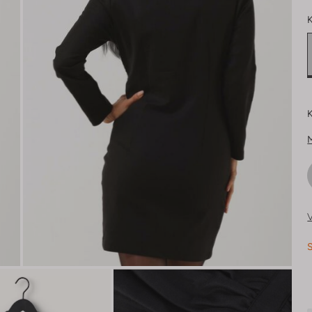
K
K
V
S