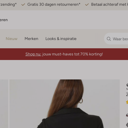
erzending*
Gratis 30 dagen retourneren*
Betaal achteraf met 
eren
Nieuw
Merken
Looks & inspiratie
Shop nu:
jouw must-haves tot 70% korting!
€