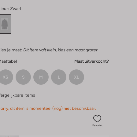
leur:
Zwart
ies je maat:
Dit item valt klein, kies een maat groter
Maattabel
Maat uitverkocht?
XS
S
M
L
XL
ergelijkbare items
orry, dit item is momenteel (nog) niet beschikbaar.
Favoriet