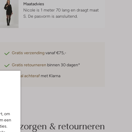
Maatadvies
Nicole is 1 meter 70 lang en draagt maat
S.
De pasvorm is
aansluitend
.
Gratis verzending
vanaf €75,-
Gratis retourneren
binnen 30 dagen*
Betaal achteraf
met Klarna
rt, om
om een
Bezorgen & retourneren
ies.