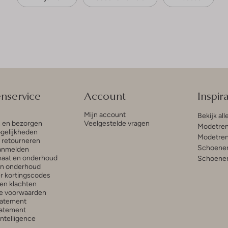
enservice
Account
Inspira
Mijn account
Bekijk all
n en bezorgen
Veelgestelde vragen
Modetren
gelijkheden
Modetren
n retourneren
Schoenen
anmelden
aat en onderhoud
Schoenen
en onderhoud
r kortingscodes
en klachten
e voorwaarden
tatement
atement
 Intelligence