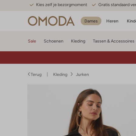
Kies zelf je bezorgmoment
Gratis standaard v
Dames
Heren
Kind
Sale
Schoenen
Kleding
Tassen & Accessoires
Terug
Kleding
Jurken