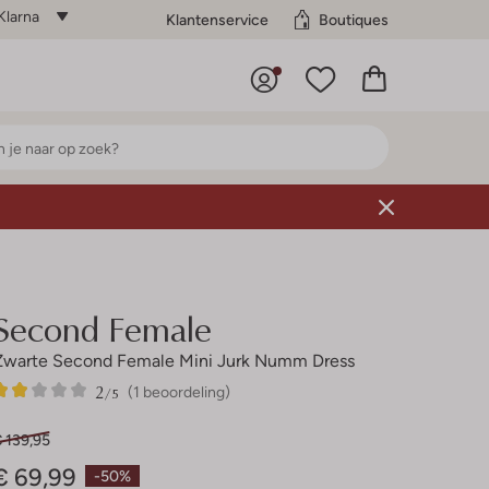
Klarna
Klantenservice
Boutiques
Second Female
Zwarte Second Female Mini Jurk Numm Dress
2
1
2
/5
(1 beoordeling)
Sterren
 139,95
€ 69,99
-50%