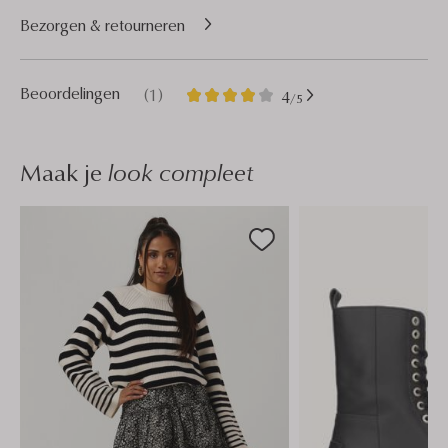
Bezorgen & retourneren
1
4
Beoordelingen
(1)
4
/5
Sterren
Maak je
look compleet