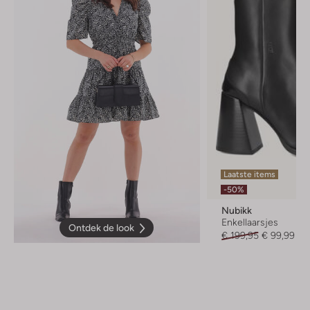
Laatste items
-50%
Nubikk
Enkellaarsjes
Ontdek de look
€ 199,95
€ 99,99