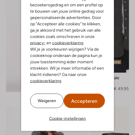
bezoekersgedrag en om een profiel op
te bouwen van jouw online gedrag voor
gepersonaliseerde advertenties. Door
op "Accepteer alle cookies" te klikken,
ga je akkoord met het gebruik van alle
cookies zoals omschreven in onze
privacy-
en
cookieverklaring
.
Wil je je voorkeuren wijzigen? Via de
cookieknop onderaan de pagina kun je
jouw toestemming ieder moment
Laatste items
intrekken. Wil je meer informatie of een
-70%
klacht indienen? Ga naar onze
Just Female
cookieverklaring
.
Jack
Ontdek de look
€ 165,95
€ 49,95
Accepteren
Weigeren
Cookie-instellingen