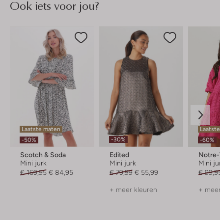
Ook iets voor jou?
Laatste maten
Laatste
-30%
-50%
-60%
Scotch & Soda
Edited
Notre
Mini jurk
Mini jurk
Mini ju
€ 169,95
€ 84,95
€ 79,99
€ 55,99
€ 99,9
+ meer kleuren
+ meer