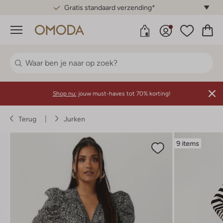
Gratis standaard verzending*
Menu
Shop nu:
jouw must-haves tot 70% korting!
Terug
Jurken
9 items