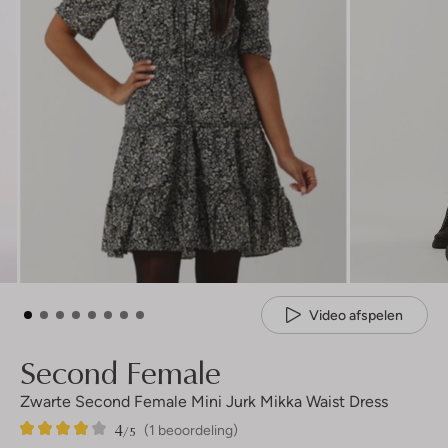
Video afspelen
Second Female
Zwarte Second Female Mini Jurk Mikka Waist Dress
4
1
4
/5
(1 beoordeling)