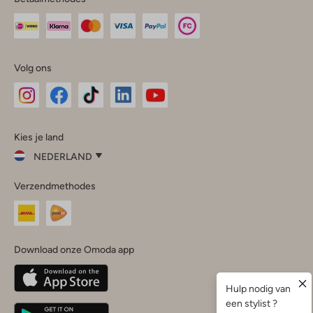
Volg ons
Omoda
Omoda
Omoda
Omoda
Omoda
Kies je land
Instagram
Facebook
TikTok
LinkedIn
YouTube
NEDERLAND
Kies
Verzendmethodes
je
Sluit
land
Nederland
België
(Nederlands)
Download onze Omoda app
Belgique
(Français)
Deutschland