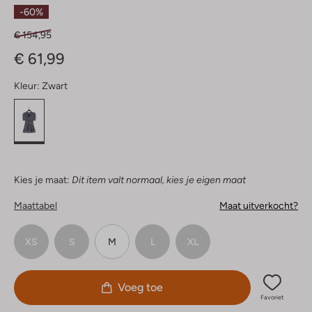
Sterren
-60%
€ 154,95
€ 61,99
Kleur:
Zwart
Kies je maat:
Dit item valt normaal, kies je eigen maat
Maattabel
Maat uitverkocht?
XS
S
M
L
XL
Voeg toe
Favoriet