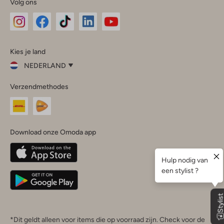
Volg ons
Omoda
Omoda
Omoda
Omoda
Omoda
Kies je land
Instagram
Facebook
TikTok
LinkedIn
YouTube
NEDERLAND
Kies
Verzendmethodes
je
Sluit
land
Nederland
België
(Nederlands)
Download onze Omoda app
Belgique
(Français)
Deutschland
*Dit geldt alleen voor items die op voorraad zijn. Check voor de