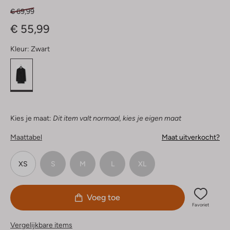
€ 69,99
€ 55,99
Kleur:
Zwart
Kies je maat:
Dit item valt normaal, kies je eigen maat
Maattabel
Maat uitverkocht?
XS
S
M
L
XL
Voeg toe
Favoriet
Vergelijkbare items