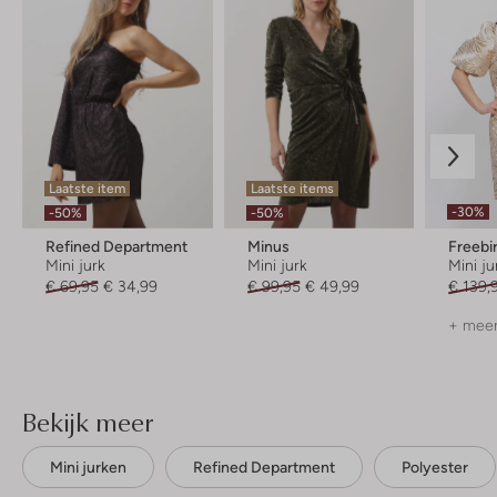
Laatste item
Laatste items
-30%
-50%
-50%
Refined Department
Minus
Freebi
Mini jurk
Mini jurk
Mini ju
€ 69,95
€ 34,99
€ 99,95
€ 49,99
€ 139,
+ meer
Bekijk meer
Mini jurken
Refined Department
Polyester