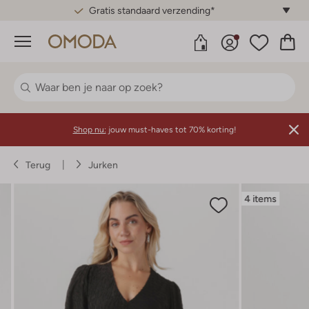
Gratis standaard verzending*
Menu
Shop nu:
jouw must-haves tot 70% korting!
Terug
Jurken
4 items