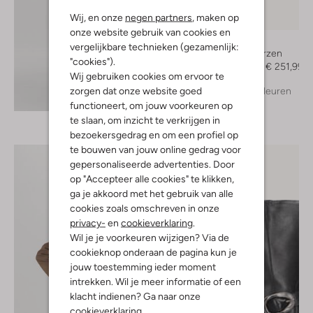
Wij, en onze
negen partners
, maken op
-30%
onze website gebruik van cookies en
Toral
vergelijkbare technieken (gezamenlijk:
Hoge laarzen
"cookies").
€ 359,99
€ 251,99
Wij gebruiken cookies om ervoor te
zorgen dat onze website goed
+ meer kleuren
Ontdek de look
functioneert, om jouw voorkeuren op
te slaan, om inzicht te verkrijgen in
bezoekersgedrag en om een profiel op
te bouwen van jouw online gedrag voor
gepersonaliseerde advertenties. Door
op "Accepteer alle cookies" te klikken,
ga je akkoord met het gebruik van alle
cookies zoals omschreven in onze
privacy-
en
cookieverklaring
.
Wil je je voorkeuren wijzigen? Via de
cookieknop onderaan de pagina kun je
jouw toestemming ieder moment
intrekken. Wil je meer informatie of een
klacht indienen? Ga naar onze
cookieverklaring
.