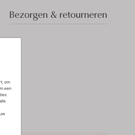
Bezorgen & retourneren
rt, om
om een
ies.
alle
ouw