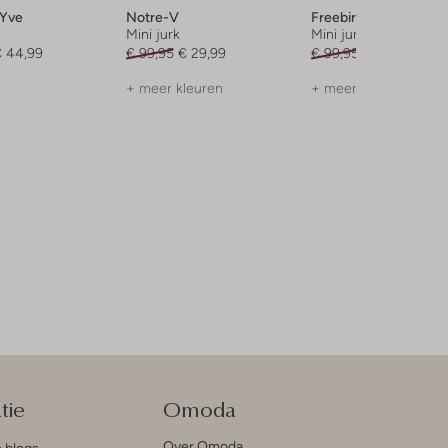
 Yve
Notre-V
Freebird
Mini jurk
Mini jurk
 44,99
€ 99,95
€ 29,99
€ 99,95
€ 39,99
+ meer kleuren
+ meer kleuren
tie
Omoda
Over Omoda