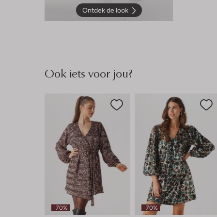
Ontdek de look
Ook iets voor jou?
-70%
-70%