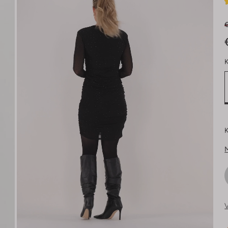
K
K
V