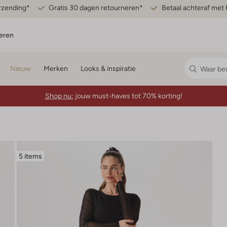
erzending*
Gratis 30 dagen retourneren*
Betaal achteraf met 
eren
Nieuw
Merken
Looks & inspiratie
Shop nu:
jouw must-haves tot 70% korting!
5 items