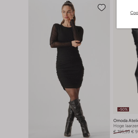
Coo
-50%
Omoda Ateli
Hoge laarze
€ 195,99
€ 9