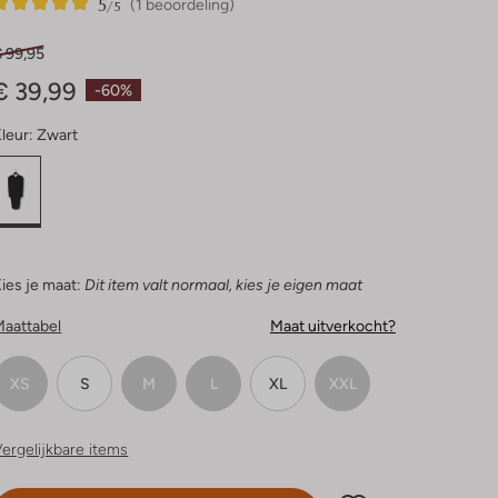
5
1
5
/5
(1 beoordeling)
Sterren
€ 99,95
€ 39,99
-60%
leur:
Zwart
ies je maat:
Dit item valt normaal, kies je eigen maat
Maattabel
Maat uitverkocht?
XS
S
M
L
XL
XXL
ergelijkbare items