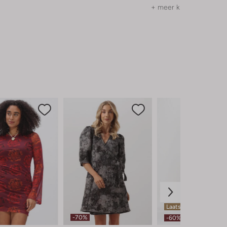
+ meer kleuren
Laatste item
-70%
-60%