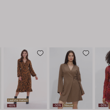
Laatste maten
-50%
Nieuw
-50%
-60%