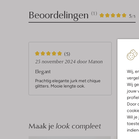
Beoordelingen
(1)
1
5
5
/5
Sterren
5
(5)
S
25 november 2024
door Manon
t
Elegant
Wij, e
e
vergel
Prachtig elegante jurk met chique
Wij ge
glitters. Mooie lengte ook.
r
jouw v
r
profie
e
Door o
cooki
n
Wil je
Maak je
look compleet
toeste
indie