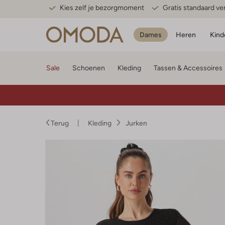
Kies zelf je bezorgmoment
Gratis standaard v
Dames
Heren
Kind
Sale
Schoenen
Kleding
Tassen & Accessoires
Terug
Kleding
Jurken