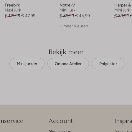
Freebird
Notre-V
Harper &
Maxi jurk
Mini jurk
Mini jurk
€ 119,95
€ 47,99
€ 89,99
€ 44,99
€ 89,99
€
+ meer kleuren
Bekijk meer
Mini jurken
Omoda Atelier
Polyester
enservice
Account
Inspira
Mijn account