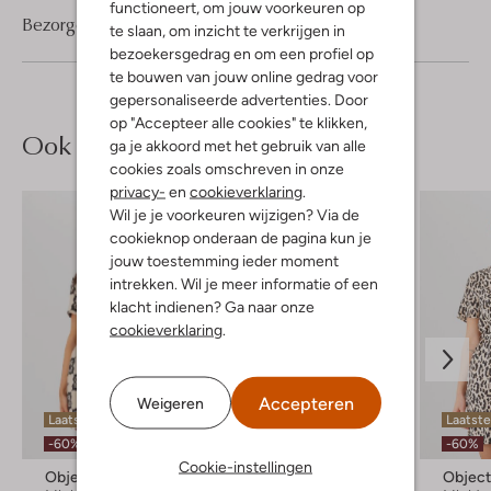
functioneert, om jouw voorkeuren op
Bezorgen & retourneren
te slaan, om inzicht te verkrijgen in
bezoekersgedrag en om een profiel op
te bouwen van jouw online gedrag voor
gepersonaliseerde advertenties. Door
op "Accepteer alle cookies" te klikken,
Ook iets voor jou?
ga je akkoord met het gebruik van alle
cookies zoals omschreven in onze
privacy-
en
cookieverklaring
.
Wil je je voorkeuren wijzigen? Via de
cookieknop onderaan de pagina kun je
jouw toestemming ieder moment
intrekken. Wil je meer informatie of een
klacht indienen? Ga naar onze
cookieverklaring
.
Accepteren
Weigeren
Laatste item
Laatste item
Laatste
-60%
-60%
-60%
Cookie-instellingen
Object
Silvian Heach
Objec