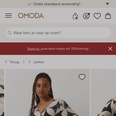
Gratis standaard verzending*
Menu
Shop nu:
jouw must-haves tot 70% korting!
Terug
Jurken