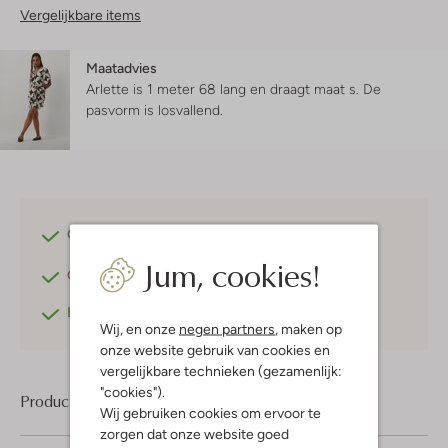
Vergelijkbare items
Maatadvies
Arlette is 1 meter 68 lang en draagt maat s.
De
pasvorm is
losvallend
.
Gratis verzending
vanaf €75,-
Jum, cookies!
Gratis retourneren
binnen 30 dagen*
Betaal achteraf
met Klarna
Wij, en onze
negen partners
, maken op
onze website gebruik van cookies en
vergelijkbare technieken (gezamenlijk:
"cookies").
Product informatie
Wij gebruiken cookies om ervoor te
zorgen dat onze website goed