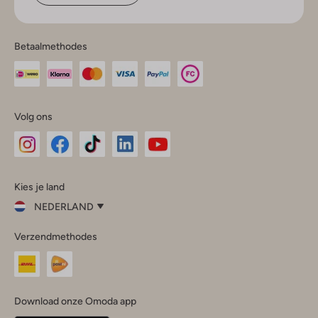
Betaalmethodes
Volg ons
Omoda
Omoda
Omoda
Omoda
Omoda
Kies je land
Instagram
Facebook
TikTok
LinkedIn
YouTube
NEDERLAND
Kies
Verzendmethodes
je
Sluit
land
Nederland
België
(Nederlands)
Download onze Omoda app
Belgique
(Français)