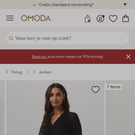
Gratis standaard verzending*
Menu
Shop nu:
jouw must-haves tot 70% korting!
Terug
Jurken
7 items