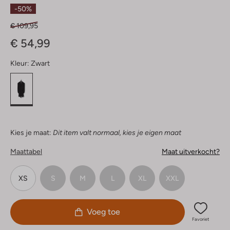
Sterren
-50%
€ 109,95
€ 54,99
Kleur:
Zwart
Kies je maat:
Dit item valt normaal, kies je eigen maat
Maattabel
Maat uitverkocht?
XS
S
M
L
XL
XXL
Voeg toe
Favoriet