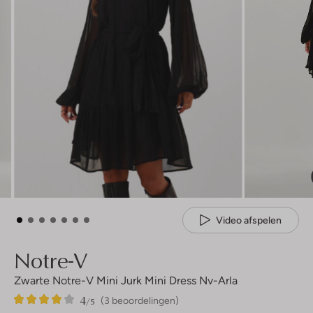
Video afspelen
Notre-V
Zwarte Notre-V Mini Jurk Mini Dress Nv-Arla
4
3
4
/5
(3 beoordelingen)