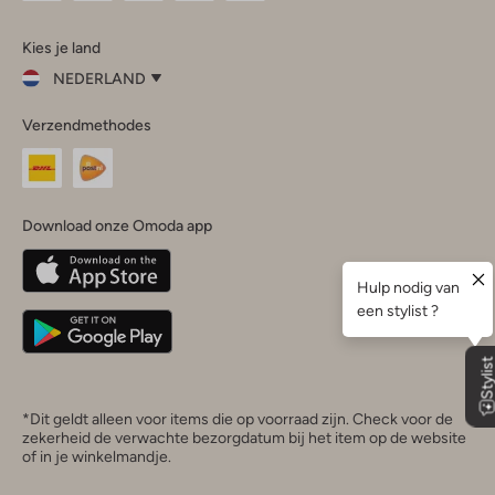
Omoda
Omoda
Omoda
Omoda
Omoda
Kies je land
Instagram
Facebook
TikTok
LinkedIn
YouTube
NEDERLAND
Kies
Verzendmethodes
je
Sluit
land
Nederland
België
(Nederlands)
Download onze Omoda app
Belgique
(Français)
Deutschland
*Dit geldt alleen voor items die op voorraad zijn. Check voor de
zekerheid de verwachte bezorgdatum bij het item op de website
of in je winkelmandje.