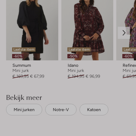
Laatste item
Laatste item
Laatst
-60%
-50%
-60%
Summum
Idano
Refine
Mini jurk
Mini jurk
Mini ju
€ 169,95
€ 67,99
€ 194,95
€ 96,99
€ 69,9
Bekijk meer
Mini jurken
Notre-V
Katoen