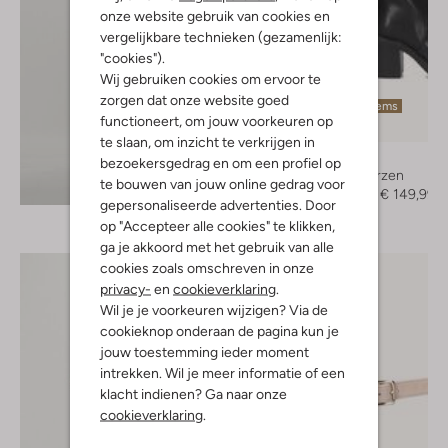
onze website gebruik van cookies en
vergelijkbare technieken (gezamenlijk:
"cookies").
Wij gebruiken cookies om ervoor te
zorgen dat onze website goed
Laatste items
functioneert, om jouw voorkeuren op
-50%
te slaan, om inzicht te verkrijgen in
Via Vai
bezoekersgedrag en om een profiel op
Hoge laarzen
Ontdek de look
te bouwen van jouw online gedrag voor
€ 299,95
€ 149,99
gepersonaliseerde advertenties. Door
op "Accepteer alle cookies" te klikken,
ga je akkoord met het gebruik van alle
cookies zoals omschreven in onze
privacy-
en
cookieverklaring
.
Wil je je voorkeuren wijzigen? Via de
cookieknop onderaan de pagina kun je
jouw toestemming ieder moment
intrekken. Wil je meer informatie of een
klacht indienen? Ga naar onze
cookieverklaring
.