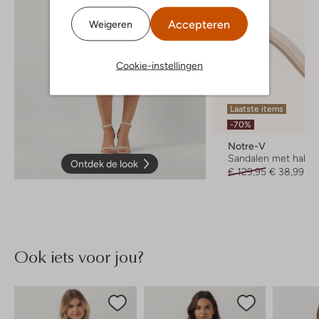
Accepteren
Weigeren
Cookie-instellingen
Laatste items
-70%
Notre-V
Sandalen met hak
Ontdek de look
€ 129,95
€ 38,99
Ook iets voor jou?