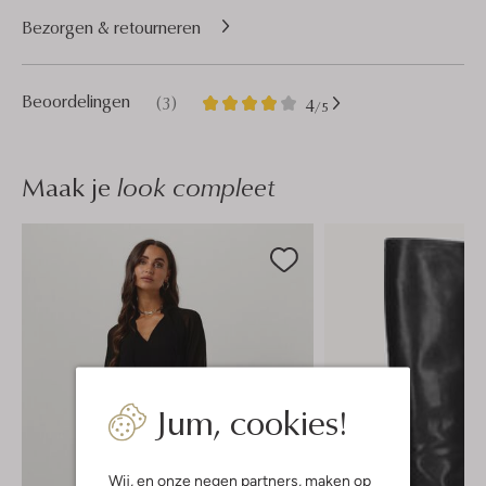
Bezorgen & retourneren
3
4
Beoordelingen
(3)
4
/5
Sterren
Maak je
look compleet
Jum, cookies!
Wij, en onze
negen partners
, maken op