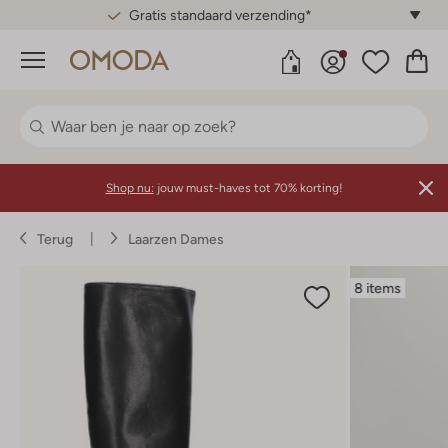
Gratis standaard verzending*
Menu
Shop nu:
jouw must-haves tot 70% korting!
Terug
Laarzen Dames
8 items