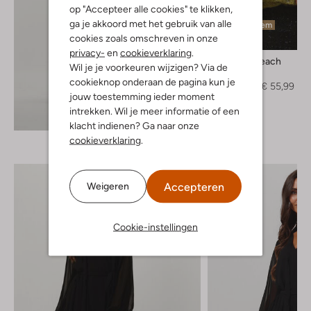
op "Accepteer alle cookies" te klikken,
ga je akkoord met het gebruik van alle
Laatste item
cookies zoals omschreven in onze
-50%
privacy-
en
cookieverklaring
.
Silvian Heach
Wil je je voorkeuren wijzigen? Via de
Blouse
cookieknop onderaan de pagina kun je
€ 112,95
€ 55,99
jouw toestemming ieder moment
intrekken. Wil je meer informatie of een
Ontdek de look
klacht indienen? Ga naar onze
cookieverklaring
.
Accepteren
Weigeren
Cookie-instellingen