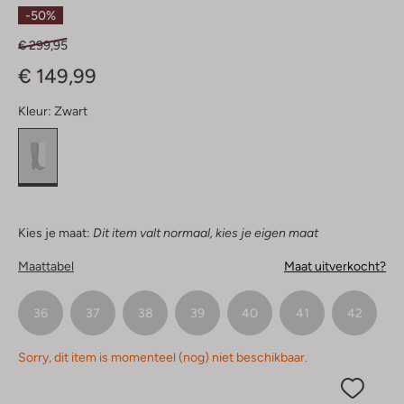
Sterren
-50%
€ 299,95
€ 149,99
Kleur:
Zwart
Kies je maat:
Dit item valt normaal, kies je eigen maat
Maattabel
Maat uitverkocht?
36
37
38
39
40
41
42
Sorry, dit item is momenteel (nog) niet beschikbaar.