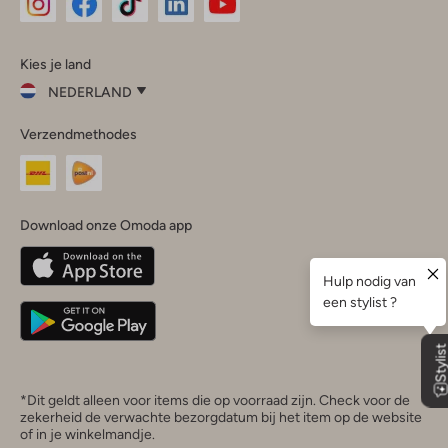
Omoda
Omoda
Omoda
Omoda
Omoda
Kies je land
Instagram
Facebook
TikTok
LinkedIn
YouTube
NEDERLAND
Kies
Verzendmethodes
je
Sluit
land
Nederland
België
(Nederlands)
Download onze Omoda app
Belgique
(Français)
Deutschland
*Dit geldt alleen voor items die op voorraad zijn. Check voor de
zekerheid de verwachte bezorgdatum bij het item op de website
of in je winkelmandje.