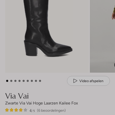
Video afspelen
Via Vai
Zwarte Via Vai Hoge Laarzen Kailee Fox
4
6
4
/5
(6 beoordelingen)