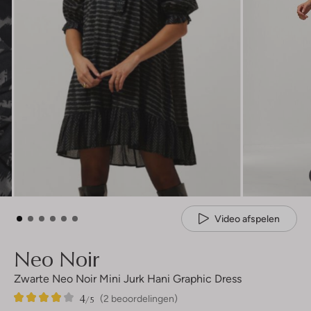
Video afspelen
Neo Noir
Zwarte Neo Noir Mini Jurk Hani Graphic Dress
4
2
4
/5
(2 beoordelingen)