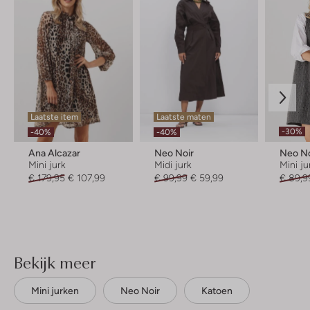
Laatste item
Laatste maten
-30%
-40%
-40%
Ana Alcazar
Neo Noir
Neo No
Mini jurk
Midi jurk
Mini ju
€ 179,95
€ 107,99
€ 99,99
€ 59,99
€ 89,9
Bekijk meer
Mini jurken
Neo Noir
Katoen