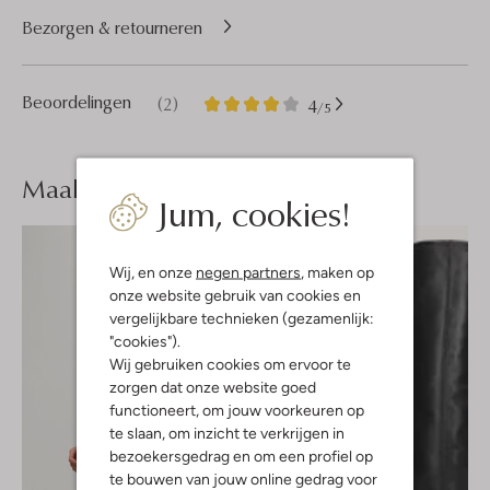
Bezorgen & retourneren
2
4
Beoordelingen
(2)
4
/5
Sterren
Maak je
look compleet
Jum, cookies!
Wij, en onze
negen partners
, maken op
onze website gebruik van cookies en
vergelijkbare technieken (gezamenlijk:
"cookies").
Wij gebruiken cookies om ervoor te
zorgen dat onze website goed
functioneert, om jouw voorkeuren op
te slaan, om inzicht te verkrijgen in
bezoekersgedrag en om een profiel op
te bouwen van jouw online gedrag voor