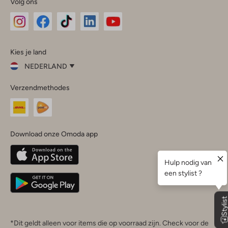
Volg ons
Omoda
Omoda
Omoda
Omoda
Omoda
Kies je land
Instagram
Facebook
TikTok
LinkedIn
YouTube
NEDERLAND
Kies
Verzendmethodes
je
Sluit
land
Nederland
België
(Nederlands)
Download onze Omoda app
Belgique
(Français)
Deutschland
*Dit geldt alleen voor items die op voorraad zijn. Check voor de