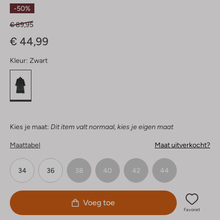
Sterren
-50%
€ 89,95
€ 44,99
Kleur:
Zwart
Kies je maat:
Dit item valt normaal, kies je eigen maat
Maattabel
Maat uitverkocht?
34
36
38
40
42
44
Voeg toe
Favoriet