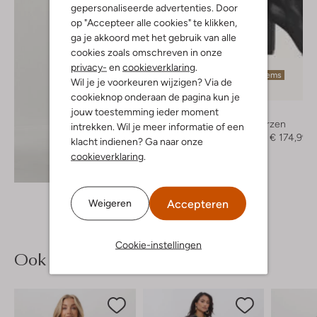
gepersonaliseerde advertenties. Door
op "Accepteer alle cookies" te klikken,
ga je akkoord met het gebruik van alle
cookies zoals omschreven in onze
privacy-
en
cookieverklaring
.
Laatste items
Wil je je voorkeuren wijzigen? Via de
-50%
cookieknop onderaan de pagina kun je
jouw toestemming ieder moment
Toral
Hoge laarzen
intrekken. Wil je meer informatie of een
€ 349,95
€ 174,99
klacht indienen? Ga naar onze
cookieverklaring
.
Ontdek de look
Accepteren
Weigeren
Cookie-instellingen
Ook iets voor jou?