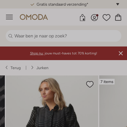
Gratis standaard verzending*
Menu
Shop nu:
jouw must-haves tot 70% korting!
Terug
Jurken
7 items