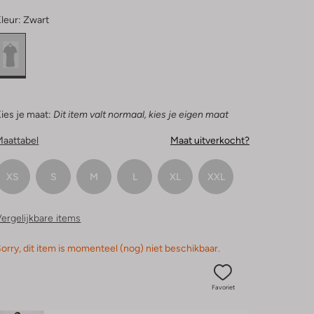
leur:
Zwart
ies je maat:
Dit item valt normaal, kies je eigen maat
Maattabel
Maat uitverkocht?
XS
S
M
L
XL
XXL
ergelijkbare items
orry, dit item is momenteel (nog) niet beschikbaar.
Favoriet