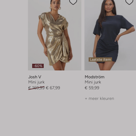
Laatste item
-60%
Josh V
Modström
Mini jurk
Mini jurk
€ 169,99
€ 67,99
€ 59,99
+ meer kleuren