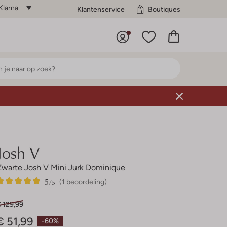
Klarna
Klantenservice
Boutiques
Josh V
Zwarte Josh V Mini Jurk Dominique
5
1
5
/5
(1 beoordeling)
Sterren
 129,99
€ 51,99
-60%