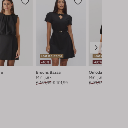
Laatste items
Laatste maten
-40%
-60%
re
Bruuns Bazaar
Omoda Atelier
Mini jurk
Mini jurk
€ 169,99
€ 101,99
€ 99,95
€ 39,99