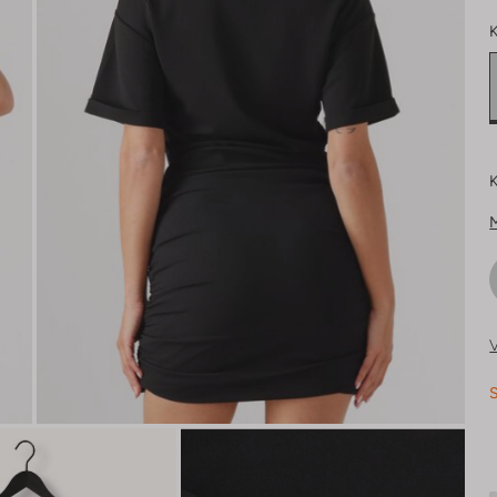
K
K
V
S