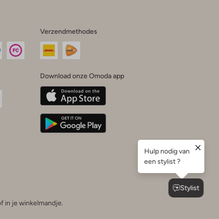
Verzendmethodes
Download onze Omoda app
oda
n
uTube
f in je winkelmandje.