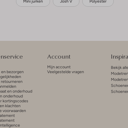
Mini jurken
Josh V
Polyester
enservice
Account
Inspira
Mijn account
Bekijk all
n en bezorgen
Veelgestelde vragen
Modetren
gelijkheden
Modetren
n retourneren
Schoenen
anmelden
aat en onderhoud
Schoenen
en onderhoud
r kortingscodes
en klachten
e voorwaarden
tatement
atement
 Intelligence