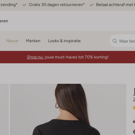
erzending*
Gratis 30 dagen retourneren*
Betaal achteraf met 
eren
Nieuw
Merken
Looks & inspiratie
Shop nu:
jouw must-haves tot 70% korting!
€