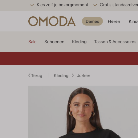
Kies zelf je bezorgmoment
Gratis standaard v
Dames
Heren
Kind
Sale
Schoenen
Kleding
Tassen & Accessoires
Terug
Kleding
Jurken