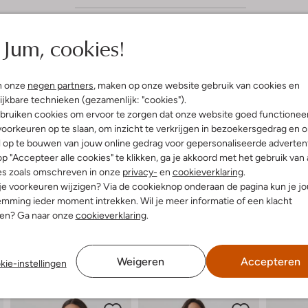
Jum, cookies!
n onze
negen partners
, maken op onze website gebruik van cookies en
ijkbare technieken (gezamenlijk: "cookies").
bruiken cookies om ervoor te zorgen dat onze website goed functionee
oorkeuren op te slaan, om inzicht te verkrijgen in bezoekersgedrag en 
l op te bouwen van jouw online gedrag voor gepersonaliseerde advertent
p "Accepteer alle cookies" te klikken, ga je akkoord met het gebruik van 
es zoals omschreven in onze
privacy-
en
cookieverklaring
.
 je voorkeuren wijzigen? Via de cookieknop onderaan de pagina kun je j
mming ieder moment intrekken. Wil je meer informatie of een klacht
nen? Ga naar onze
cookieverklaring
.
Weigeren
Accepteren
kie-instellingen