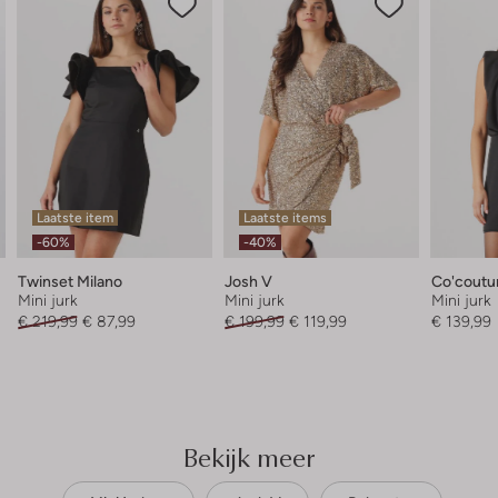
Laatste item
Laatste items
-60%
-40%
Twinset Milano
Josh V
Co'coutu
Mini jurk
Mini jurk
Mini jurk
€ 219,99
€ 87,99
€ 199,99
€ 119,99
€ 139,99
Bekijk meer