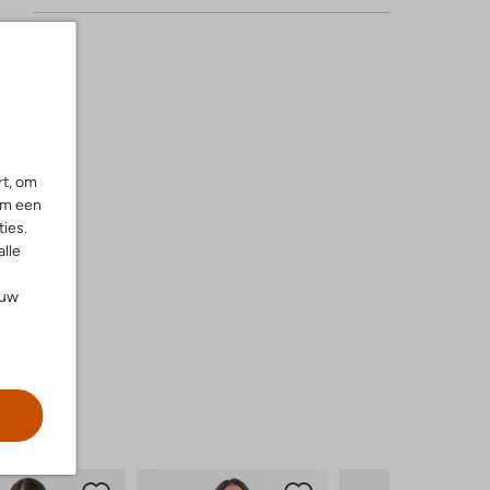
rt, om
om een
ies.
alle
ouw