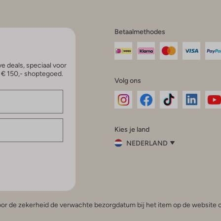
Betaalmethodes
e deals, speciaal voor
p € 150,- shoptegoed.
Volg ons
Omoda
Omoda
Omoda
Omoda
Om
Kies je land
Instagram
Facebook
TikTok
LinkedI
Yo
NEDERLAND
Kies
je
Sluit
land
Nederland
België
(Nederlands)
 voor de zekerheid de verwachte bezorgdatum bij het item op de website o
Belgique
(Français)