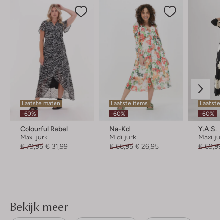
Laatste maten
Laatste items
Laatst
-60%
-60%
-60%
Colourful Rebel
Na-Kd
Y.a.s.
Maxi jurk
Midi jurk
Maxi j
€ 79,95
€ 31,99
€ 66,95
€ 26,95
€ 69,9
Bekijk meer