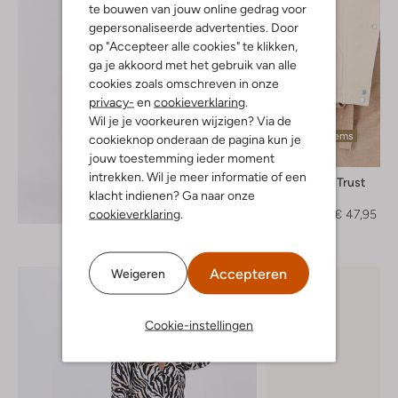
te bouwen van jouw online gedrag voor
gepersonaliseerde advertenties. Door
op "Accepteer alle cookies" te klikken,
ga je akkoord met het gebruik van alle
cookies zoals omschreven in onze
privacy-
en
cookieverklaring
.
Wil je je voorkeuren wijzigen? Via de
Laatste items
cookieknop onderaan de pagina kun je
-60%
jouw toestemming ieder moment
intrekken. Wil je meer informatie of een
Circle Of Trust
klacht indienen? Ga naar onze
Gilet
Ontdek de look
cookieverklaring
.
€ 119,95
€ 47,95
Accepteren
Weigeren
Cookie-instellingen