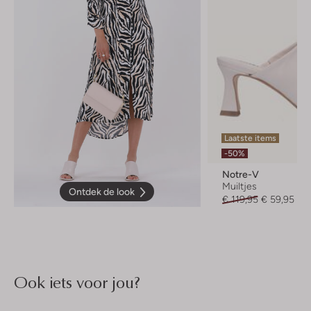
Laatste items
-50%
Notre-V
Muiltjes
Ontdek de look
€ 119,95
€ 59,95
Ook iets voor jou?