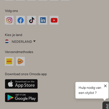
Volg ons
Omoda
Omoda
Omoda
Omoda
Omoda
Kies je land
Instagram
Facebook
TikTok
LinkedIn
YouTube
NEDERLAND
Kies
Verzendmethodes
je
Sluit
land
Nederland
België
(Nederlands)
Download onze Omoda app
Belgique
(Français)
Deutschland