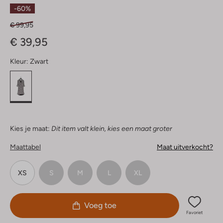
Sterren
-60%
€ 99,95
€ 39,95
Kleur:
Zwart
Kies je maat:
Dit item valt klein, kies een maat groter
Maattabel
Maat uitverkocht?
XS
S
M
L
XL
Voeg toe
Favoriet