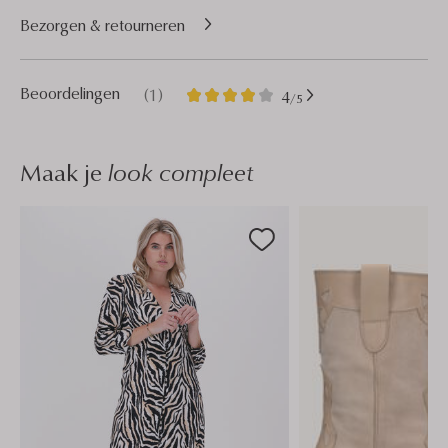
Bezorgen & retourneren
1
4
Beoordelingen
(1)
4
/5
Sterren
Maak je
look compleet