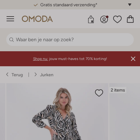
Gratis standaard verzending*
Menu
Shop nu:
jouw must-haves tot 70% korting!
Terug
Jurken
2 items