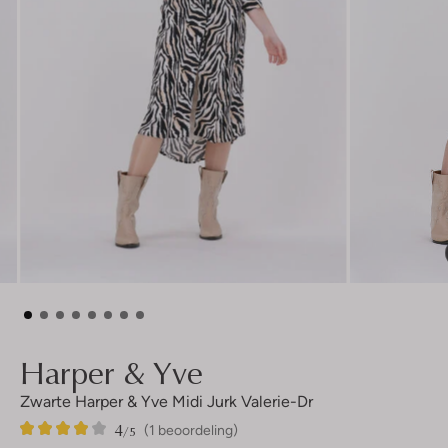
Harper & Yve
Zwarte Harper & Yve Midi Jurk Valerie-Dr
4
1
4
/5
(1 beoordeling)