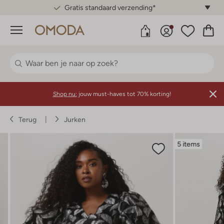
Gratis standaard verzending*
Menu
Shop nu:
jouw must-haves tot 70% korting!
Terug
Jurken
5 items