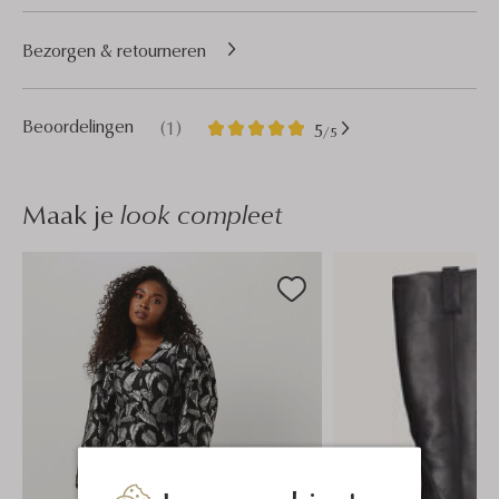
Bezorgen & retourneren
1
5
Beoordelingen
(1)
5
/5
Sterren
Maak je
look compleet