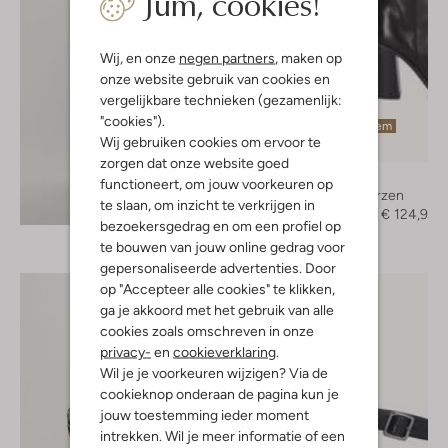
Jum, cookies!
Wij, en onze
negen partners
, maken op
onze website gebruik van cookies en
vergelijkbare technieken (gezamenlijk:
"cookies").
Laatste item
Wij gebruiken cookies om ervoor te
-50%
zorgen dat onze website goed
Bronx
functioneert, om jouw voorkeuren op
Hoge laarzen
Ontdek de look
te slaan, om inzicht te verkrijgen in
€ 249,99
€ 124,99
bezoekersgedrag en om een profiel op
te bouwen van jouw online gedrag voor
gepersonaliseerde advertenties. Door
op "Accepteer alle cookies" te klikken,
ga je akkoord met het gebruik van alle
cookies zoals omschreven in onze
privacy-
en
cookieverklaring
.
Wil je je voorkeuren wijzigen? Via de
cookieknop onderaan de pagina kun je
jouw toestemming ieder moment
intrekken. Wil je meer informatie of een