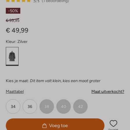
5
1
5
/5
(1 beoordeling)
Sterren
-50%
€ 99,95
€ 49,99
Kleur:
Zilver
Kies je maat:
Dit item valt klein, kies een maat groter
Maattabel
Maat uitverkocht?
34
36
38
40
42
Voeg toe
Favoriet