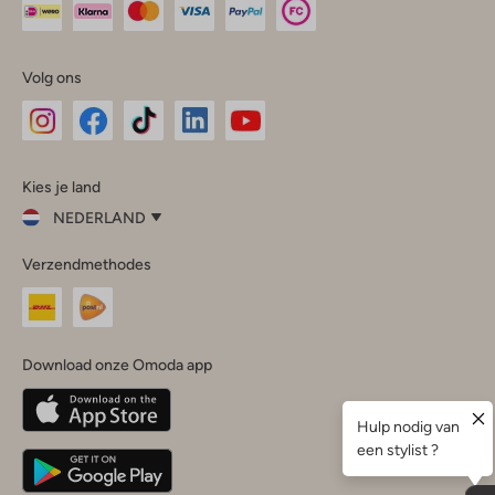
Volg ons
Omoda
Omoda
Omoda
Omoda
Omoda
Kies je land
Instagram
Facebook
TikTok
LinkedIn
YouTube
NEDERLAND
Kies
Verzendmethodes
je
Sluit
land
Nederland
België
(Nederlands)
Download onze Omoda app
Belgique
(Français)
Deutschland