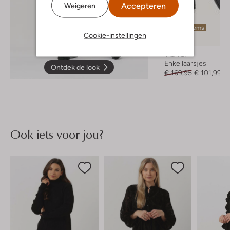
Accepteren
Weigeren
Laatste items
Cookie-instellingen
-40%
Via Vai
Enkellaarsjes
Ontdek de look
€ 169,95
€ 101,99
Ook iets voor jou?