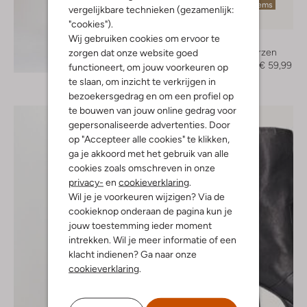
Laatste items
vergelijkbare technieken (gezamenlijk:
-70%
"cookies").
Wij gebruiken cookies om ervoor te
Notre-V
Hoge laarzen
zorgen dat onze website goed
Ontdek de look
€ 199,95
€ 59,99
functioneert, om jouw voorkeuren op
te slaan, om inzicht te verkrijgen in
bezoekersgedrag en om een profiel op
te bouwen van jouw online gedrag voor
gepersonaliseerde advertenties. Door
op "Accepteer alle cookies" te klikken,
ga je akkoord met het gebruik van alle
cookies zoals omschreven in onze
privacy-
en
cookieverklaring
.
Wil je je voorkeuren wijzigen? Via de
cookieknop onderaan de pagina kun je
jouw toestemming ieder moment
intrekken. Wil je meer informatie of een
klacht indienen? Ga naar onze
cookieverklaring
.