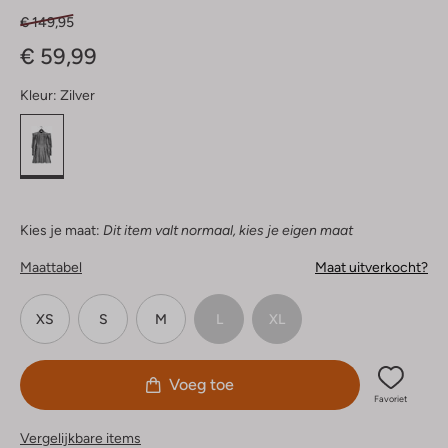
€ 149,95
€ 59,99
Kleur:
Zilver
Kies je maat:
Dit item valt normaal, kies je eigen maat
Maattabel
Maat uitverkocht?
XS
S
M
L
XL
Voeg toe
Favoriet
Vergelijkbare items