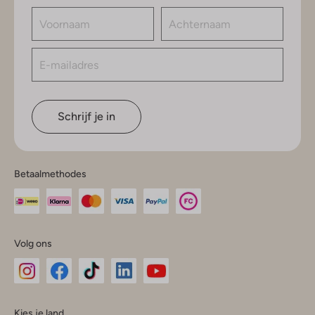
Schrijf je in
Betaalmethodes
Volg ons
Omoda
Omoda
Omoda
Omoda
Omoda
Kies je land