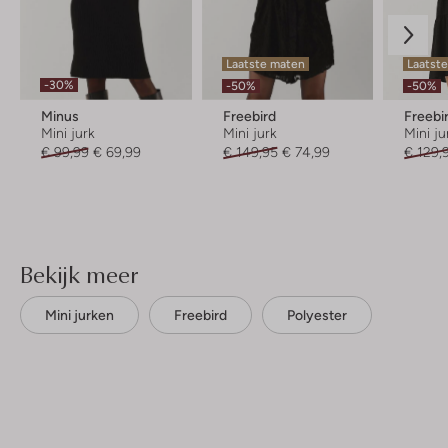
Laatste maten
Laatste
-30%
-50%
-50%
Minus
Freebird
Freebi
Mini jurk
Mini jurk
Mini ju
€ 99,99
€ 69,99
€ 149,95
€ 74,99
€ 129,
Bekijk meer
Mini jurken
Freebird
Polyester