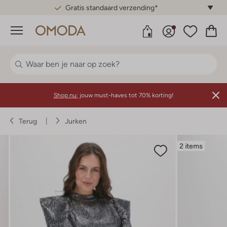
Gratis standaard verzending*
Menu
Shop nu:
jouw must-haves tot 70% korting!
Terug
Jurken
2 items