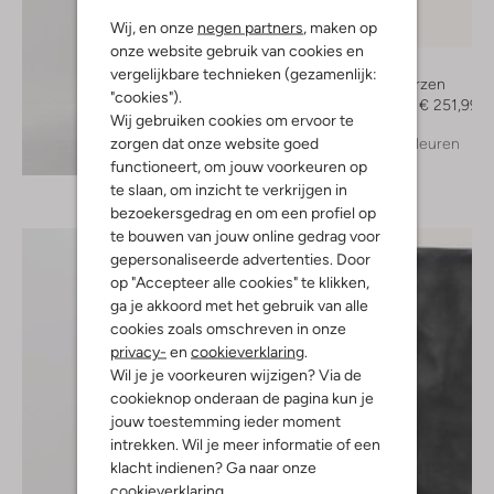
Wij, en onze
negen partners
, maken op
-30%
onze website gebruik van cookies en
Toral
vergelijkbare technieken (gezamenlijk:
Hoge laarzen
"cookies").
€ 359,99
€ 251,99
Wij gebruiken cookies om ervoor te
zorgen dat onze website goed
+ meer kleuren
Ontdek de look
functioneert, om jouw voorkeuren op
te slaan, om inzicht te verkrijgen in
bezoekersgedrag en om een profiel op
te bouwen van jouw online gedrag voor
gepersonaliseerde advertenties. Door
op "Accepteer alle cookies" te klikken,
ga je akkoord met het gebruik van alle
cookies zoals omschreven in onze
privacy-
en
cookieverklaring
.
Wil je je voorkeuren wijzigen? Via de
cookieknop onderaan de pagina kun je
jouw toestemming ieder moment
intrekken. Wil je meer informatie of een
klacht indienen? Ga naar onze
cookieverklaring
.