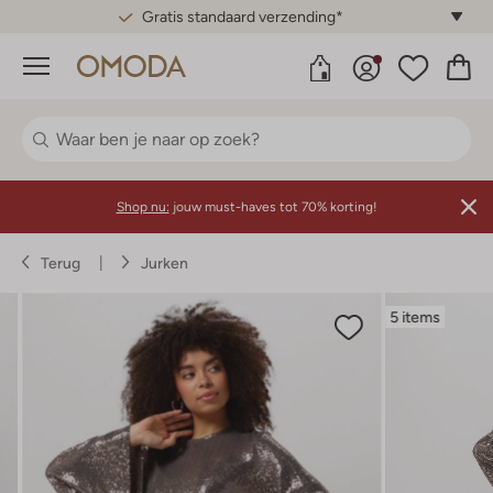
Gratis standaard verzending*
Menu
Shop nu:
jouw must-haves tot 70% korting!
Terug
Jurken
5 items