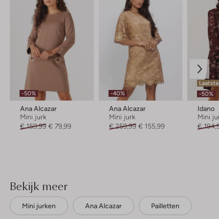
Laatste
-50%
-40%
-50%
Ana Alcazar
Ana Alcazar
Idano
Mini jurk
Mini jurk
Mini ju
€ 159,99
€ 79,99
€ 259,99
€ 155,99
€ 194,
Bekijk meer
Mini jurken
Ana Alcazar
Pailletten