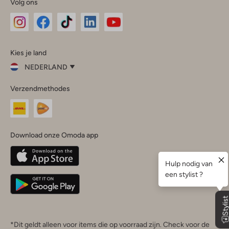
Volg ons
Omoda
Omoda
Omoda
Omoda
Omoda
Kies je land
Instagram
Facebook
TikTok
LinkedIn
YouTube
NEDERLAND
Kies
Verzendmethodes
je
Sluit
land
Nederland
België
(Nederlands)
Download onze Omoda app
Belgique
(Français)
Deutschland
*Dit geldt alleen voor items die op voorraad zijn. Check voor de