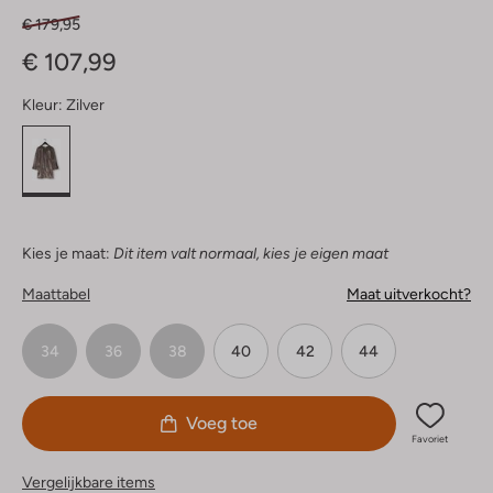
€ 179,95
€ 107,99
Kleur:
Zilver
Kies je maat:
Dit item valt normaal, kies je eigen maat
Maattabel
Maat uitverkocht?
34
36
38
40
42
44
Voeg toe
Favoriet
Vergelijkbare items