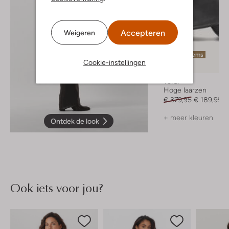
Accepteren
Weigeren
Laatste items
Cookie-instellingen
-50%
Toral
Hoge laarzen
€ 379,95
€ 189,99
+ meer kleuren
Ontdek de look
Ook iets voor jou?