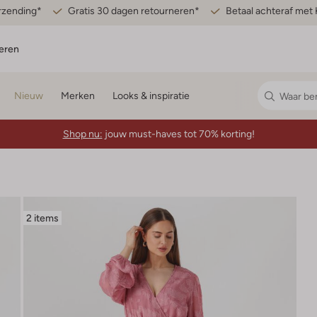
erzending*
Gratis 30 dagen retourneren*
Betaal achteraf met 
eren
Nieuw
Merken
Looks & inspiratie
Shop nu:
jouw must-haves tot 70% korting!
2 items