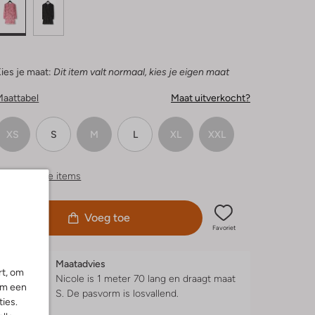
ies je maat:
Dit item valt normaal, kies je eigen maat
Maattabel
Maat uitverkocht?
XS
S
M
L
XL
XXL
ergelijkbare items
Voeg toe
Favoriet
Maatadvies
rt, om
Nicole is 1 meter 70 lang en draagt maat
om een
S.
De pasvorm is
losvallend
.
ies.