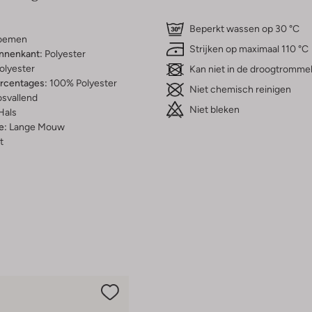
Beperkt wassen op 30 °C
oemen
Strijken op maximaal 110 °C
innenkant:
Polyester
olyester
Kan niet in de droogtromme
ercentages:
100% Polyester
Niet chemisch reinigen
osvallend
Niet bleken
Hals
e:
Lange Mouw
t