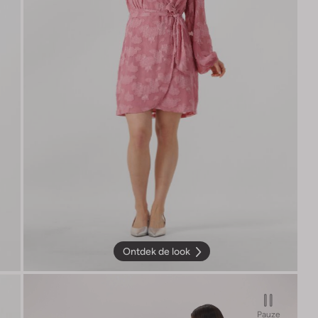
Ontdek de look
Pauze