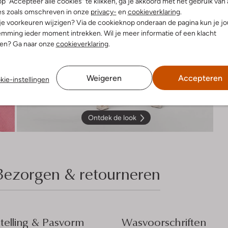
p "Accepteer alle cookies" te klikken, ga je akkoord met het gebruik van 
es zoals omschreven in onze
privacy-
en
cookieverklaring
.
 je voorkeuren wijzigen? Via de cookieknop onderaan de pagina kun je j
mming ieder moment intrekken. Wil je meer informatie of een klacht
nen? Ga naar onze
cookieverklaring
.
Weigeren
Accepteren
kie-instellingen
Ontdek de look
Bezorgen & retourneren
elling & Pasvorm
Wasvoorschriften