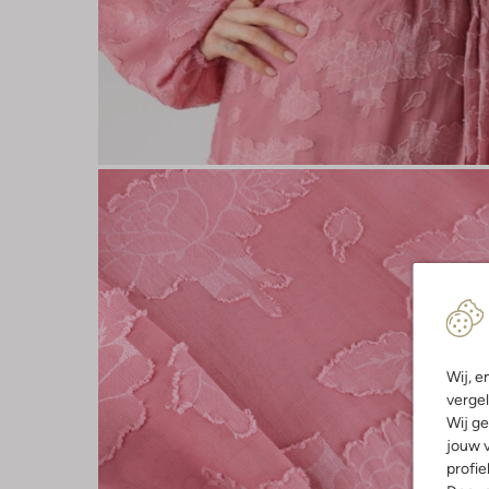
Wij, e
vergel
Wij ge
jouw v
profie