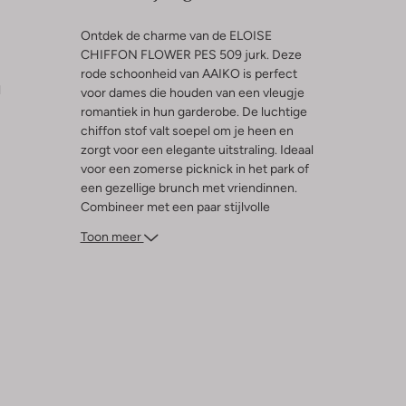
Ontdek de charme van de ELOISE
CHIFFON FLOWER PES 509 jurk. Deze
rode schoonheid van AAIKO is perfect
l
voor dames die houden van een vleugje
romantiek in hun garderobe. De luchtige
chiffon stof valt soepel om je heen en
zorgt voor een elegante uitstraling. Ideaal
voor een zomerse picknick in het park of
een gezellige brunch met vriendinnen.
Combineer met een paar stijlvolle
sandalen of een denim jasje voor een
Toon meer
casual look. De subtiele bloemenprint
geeft een speelse twist, terwijl de rode
kleur je zelfvertrouwen een boost geeft.
Voeg deze veelzijdige jurk toe aan je
collectie en straal bij elke gelegenheid.