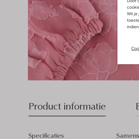
Door o
cooki
Wil je
toeste
indie
Coo
Product informatie
Specificaties
Samenst