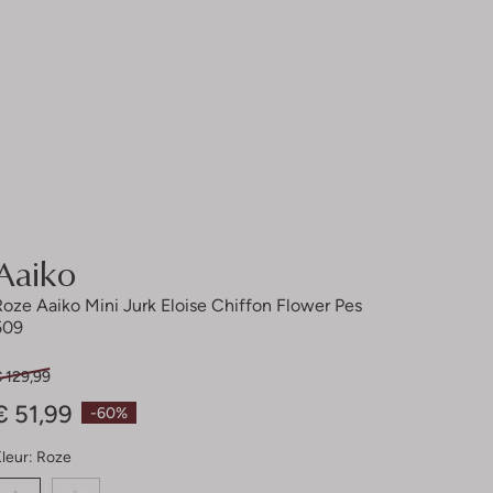
Aaiko
Roze Aaiko Mini Jurk Eloise Chiffon Flower Pes
509
 129,99
€ 51,99
-60%
leur:
Roze