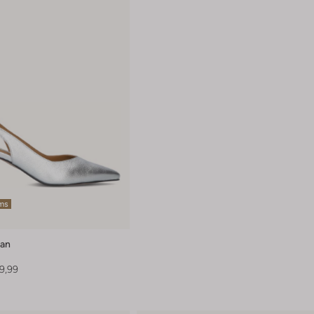
ems
ran
9,99