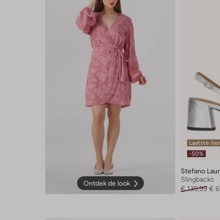
Laatste it
-50%
Stefano Lau
Slingbacks
Ontdek de look
€ 139,99
€ 6