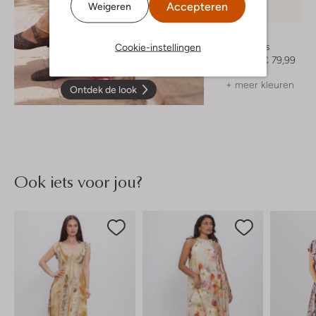
Accepteren
Weigeren
-20%
Notre-V
Ballerina's
Cookie-instellingen
€ 99,99
€ 79,99
+ meer kleuren
Ontdek de look
Ook iets voor jou?