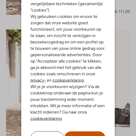
Toral
vergelijkbare technieken (gezamenlijk:
Muiltjes
Ontdek de look
"cookies").
€ 159,99
€ 111,99
Wij gebruiken cookies om ervoor te
zorgen dat onze website goed
functioneert, om jouw voorkeuren op
te slaan, om inzicht te verkrijgen in
bezoekersgedrag en om een profiel op
te bouwen van jouw online gedrag voor
gepersonaliseerde advertenties. Door
op "Accepteer alle cookies" te klikken,
ga je akkoord met het gebruik van alle
cookies zoals omschreven in onze
privacy-
en
cookieverklaring
.
Wil je je voorkeuren wijzigen? Via de
cookieknop onderaan de pagina kun je
jouw toestemming ieder moment
intrekken. Wil je meer informatie of een
klacht indienen? Ga naar onze
cookieverklaring
.