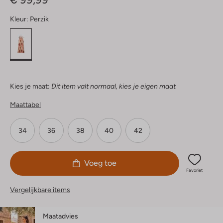
Kleur:
Perzik
Kies je maat:
Dit item valt normaal, kies je eigen maat
Maattabel
34
36
38
40
42
Voeg toe
Favoriet
Vergelijkbare items
Maatadvies