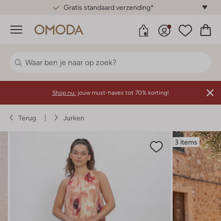
Gratis standaard verzending*
Menu
Shop nu:
jouw must-haves tot 70% korting!
Terug
Jurken
3 items