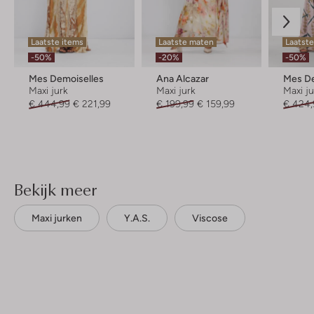
Laatste items
Laatste maten
Laatste
-50%
-20%
-50%
Mes Demoiselles
Ana Alcazar
Mes De
Maxi jurk
Maxi jurk
Maxi j
€ 444,99
€ 221,99
€ 199,99
€ 159,99
€ 424,
Bekijk meer
Maxi jurken
Y.a.s.
Viscose