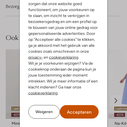
zorgen dat onze website goed
Bezorgen & retourneren
functioneert, om jouw voorkeuren op
te slaan, om inzicht te verkrijgen in
bezoekersgedrag en om een profiel op
te bouwen van jouw online gedrag voor
gepersonaliseerde advertenties. Door
Ook iets voor jou?
op "Accepteer alle cookies" te klikken,
ga je akkoord met het gebruik van alle
cookies zoals omschreven in onze
privacy-
en
cookieverklaring
.
Wil je je voorkeuren wijzigen? Via de
cookieknop onderaan de pagina kun je
jouw toestemming ieder moment
intrekken. Wil je meer informatie of een
klacht indienen? Ga naar onze
cookieverklaring
.
Laatste maten
Laatste item
Laatste
Accepteren
Weigeren
-60%
-60%
-60%
Minimum
Y.a.s.
Na-Kd