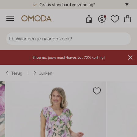
Gratis standaard verzending*
Menu
Shop nu:
jouw must-haves tot 70% korting!
Terug
Jurken