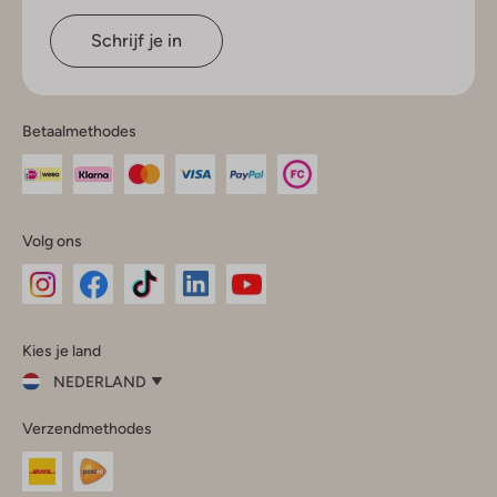
Schrijf je in
Betaalmethodes
Volg ons
Omoda
Omoda
Omoda
Omoda
Omoda
Kies je land
Instagram
Facebook
TikTok
LinkedIn
YouTube
NEDERLAND
Kies
Verzendmethodes
je
Sluit
land
Nederland