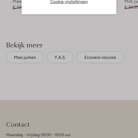
Cookie-instellingen
Maxi jurk
Maxi jurk
Midi ju
€ 109,95
€ 43,99
€ 69,95
€ 27,99
€ 55,9
Bekijk meer
Maxi jurken
Y.a.s.
Ecovero viscose
Contact
Maandag - Vrijdag 09:00 - 19:00 uur