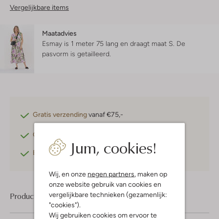
Vergelijkbare items
Maatadvies
Esmay is 1 meter 75 lang en draagt maat S.
De
pasvorm is
getailleerd
.
Gratis verzending
vanaf €75,-
Gratis retourneren
binnen 30 dagen*
Jum, cookies!
Betaal achteraf
met Klarna
Wij, en onze
negen partners
, maken op
onze website gebruik van cookies en
vergelijkbare technieken (gezamenlijk:
Product informatie
"cookies").
Wij gebruiken cookies om ervoor te