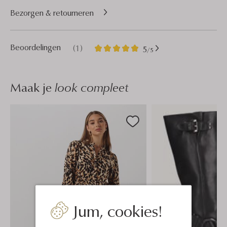
Bezorgen & retourneren
1
5
Beoordelingen
(1)
5
/5
Sterren
Maak je
look compleet
Jum, cookies!