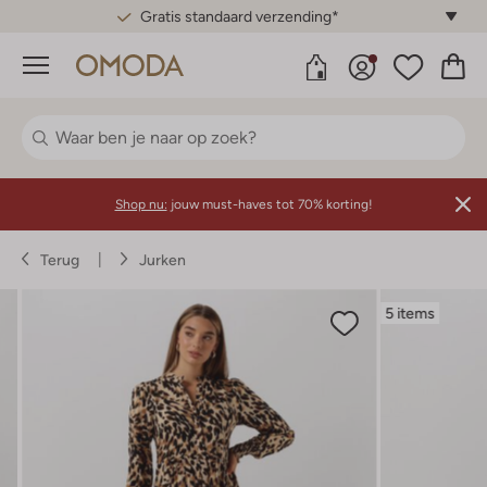
Gratis standaard verzending*
Menu
Shop nu:
jouw must-haves tot 70% korting!
Terug
Jurken
5 items