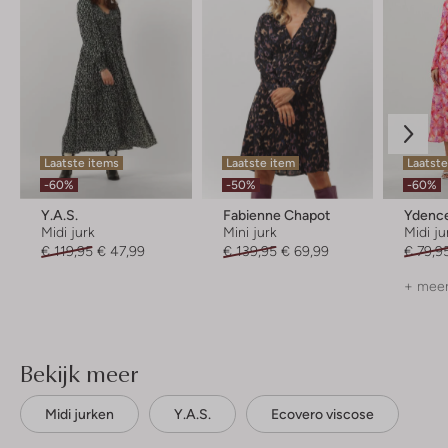
Laatste items
Laatste item
Laatste
-60%
-50%
-60%
Y.a.s.
Fabienne Chapot
Ydenc
Midi jurk
Mini jurk
Midi ju
€ 119,95
€ 47,99
€ 139,95
€ 69,99
€ 79,9
+ meer
Bekijk meer
Midi jurken
Y.a.s.
Ecovero viscose