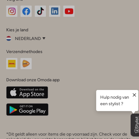
Omoda
Omoda
Omoda
Omoda
Omoda
Kies je land
Instagram
Facebook
TikTok
LinkedIn
YouTube
NEDERLAND
Kies
Verzendmethodes
je
Sluit
land
Nederland
België
(Nederlands)
Download onze Omoda app
Belgique
(Français)
Deutschland
*Dit geldt alleen voor items die op voorraad zijn. Check voor de