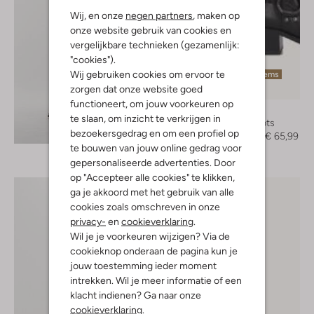
Wij, en onze
negen partners
, maken op
onze website gebruik van cookies en
vergelijkbare technieken (gezamenlijk:
"cookies").
Wij gebruiken cookies om ervoor te
Laatste items
zorgen dat onze website goed
-70%
functioneert, om jouw voorkeuren op
Bronx
te slaan, om inzicht te verkrijgen in
Biker boots
Ontdek de look
bezoekersgedrag en om een profiel op
€ 219,95
€ 65,99
te bouwen van jouw online gedrag voor
gepersonaliseerde advertenties. Door
op "Accepteer alle cookies" te klikken,
ga je akkoord met het gebruik van alle
cookies zoals omschreven in onze
privacy-
en
cookieverklaring
.
Wil je je voorkeuren wijzigen? Via de
cookieknop onderaan de pagina kun je
jouw toestemming ieder moment
intrekken. Wil je meer informatie of een
klacht indienen? Ga naar onze
cookieverklaring
.