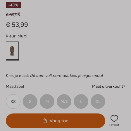
Sterren
-40%
€ 89,95
€ 53,99
Kleur:
Multi
Kies je maat:
Dit item valt normaal, kies je eigen maat
Maattabel
Maat uitverkocht?
XS
S
M
M/L
L
XL
Voeg toe
Favoriet