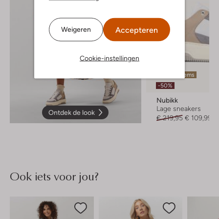
Accepteren
Weigeren
Cookie-instellingen
Laatste items
-50%
Nubikk
Lage sneakers
Ontdek de look
€ 219,95
€ 109,99
Ook iets voor jou?