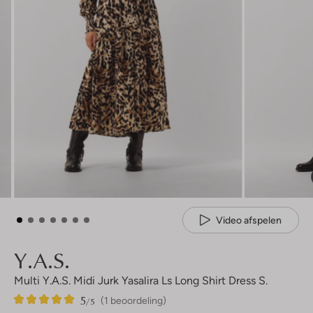
Video afspelen
Y.a.s.
Multi Y.a.s. Midi Jurk Yasalira Ls Long Shirt Dress S.
5
1
5
/5
(1 beoordeling)