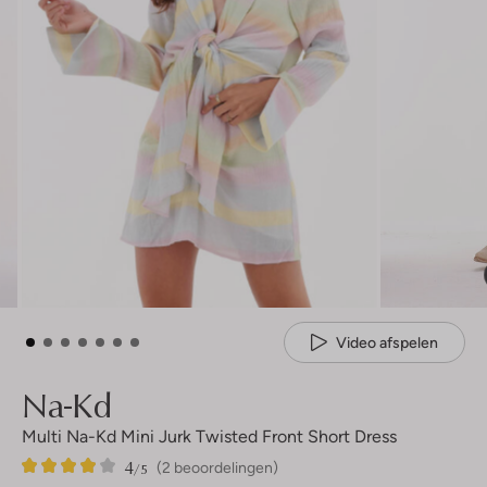
Video afspelen
Na-Kd
Multi Na-Kd Mini Jurk Twisted Front Short Dress
4
2
4
/5
(2 beoordelingen)