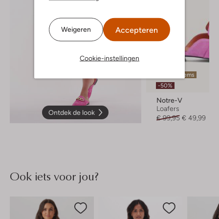
Accepteren
Weigeren
Cookie-instellingen
Laatste items
-50%
Notre-V
Loafers
Ontdek de look
€ 99,95
€ 49,99
Ook iets voor jou?