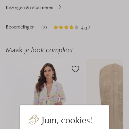
Bezorgen & retourneren
2
4
Beoordelingen
(2)
4
/5
Sterren
Maak je
look compleet
Jum, cookies!