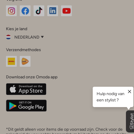
Omoda
Omoda
Omoda
Omoda
Omoda
Kies je land
Instagram
Facebook
TikTok
LinkedIn
YouTube
NEDERLAND
Kies
Verzendmethodes
je
Sluit
land
Nederland
België
(Nederlands)
Download onze Omoda app
Belgique
(Français)
Deutschland
*Dit geldt alleen voor items die op voorraad zijn. Check voor de