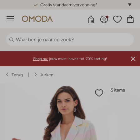
Gratis standaard verzending*
Menu
Shop nu:
jouw must-haves tot 70% korting!
Terug
Jurken
5 items