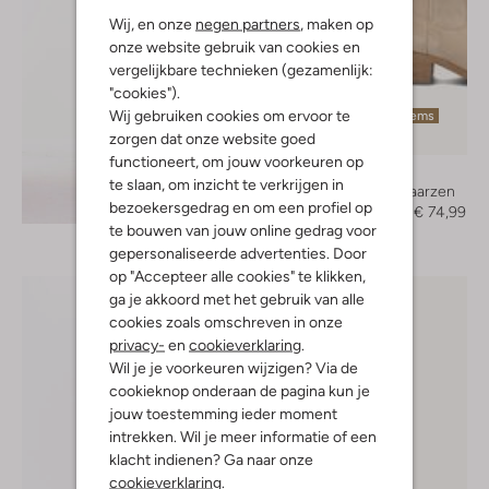
Wij, en onze
negen partners
, maken op
onze website gebruik van cookies en
vergelijkbare technieken (gezamenlijk:
"cookies").
Wij gebruiken cookies om ervoor te
Laatste items
zorgen dat onze website goed
-50%
functioneert, om jouw voorkeuren op
Omoda
te slaan, om inzicht te verkrijgen in
Cowboylaarzen
Ontdek de look
bezoekersgedrag en om een profiel op
€ 149,95
€ 74,99
te bouwen van jouw online gedrag voor
gepersonaliseerde advertenties. Door
op "Accepteer alle cookies" te klikken,
ga je akkoord met het gebruik van alle
cookies zoals omschreven in onze
privacy-
en
cookieverklaring
.
Wil je je voorkeuren wijzigen? Via de
cookieknop onderaan de pagina kun je
jouw toestemming ieder moment
intrekken. Wil je meer informatie of een
klacht indienen? Ga naar onze
cookieverklaring
.