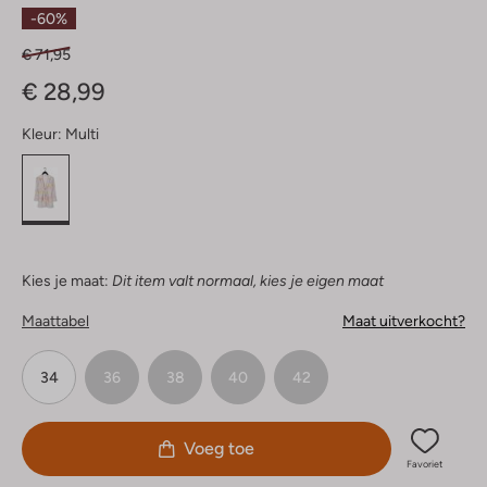
Sterren
-60%
€ 71,95
€ 28,99
Kleur:
Multi
Kies je maat:
Dit item valt normaal, kies je eigen maat
Maattabel
Maat uitverkocht?
34
36
38
40
42
Voeg toe
Favoriet