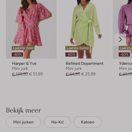
Laatste item
Laatste items
Laatst
-60%
-60%
-60%
Harper & Yve
Refined Department
Ydenc
Mini jurk
Mini jurk
Mini ju
€ 129,99
€ 51,99
€ 64,95
€ 25,99
€ 69,9
Bekijk meer
Mini jurken
Na-Kd
Katoen