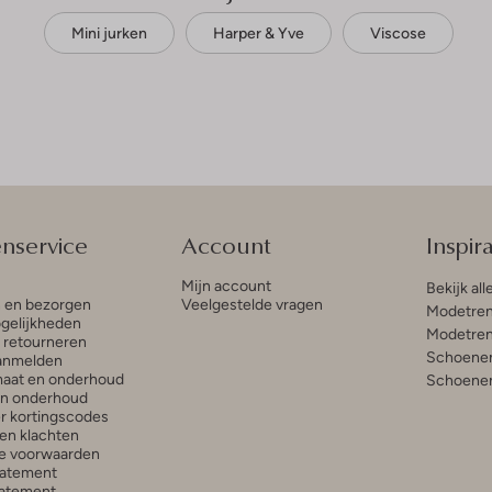
Mini jurken
Harper & Yve
Viscose
enservice
Account
Inspira
Mijn account
Bekijk all
n en bezorgen
Veelgestelde vragen
Modetren
gelijkheden
Modetren
n retourneren
Schoenen
anmelden
aat en onderhoud
Schoenen
en onderhoud
r kortingscodes
en klachten
e voorwaarden
tatement
atement