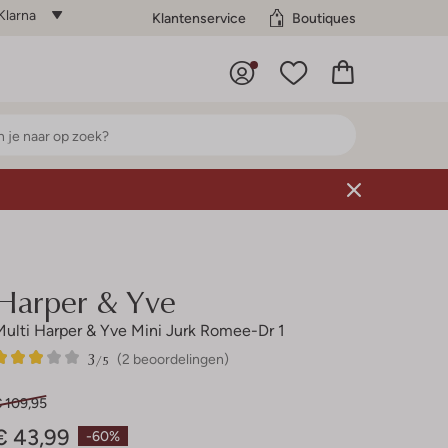
Klarna
Klantenservice
Boutiques
Harper & Yve
Multi Harper & Yve Mini Jurk Romee-Dr 1
3
2
3
/5
(2 beoordelingen)
Sterren
€ 109,95
€ 43,99
-60%