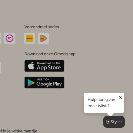
Verzendmethodes
Download onze Omoda app
oda
n
uTube
f in je winkelmandje.