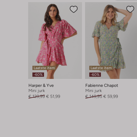
Laatste item
Laatste item
-60%
-60%
Harper & Yve
Fabienne Chapot
Mini jurk
Mini jurk
€ 129,99
€ 51,99
€ 149,95
€ 59,99