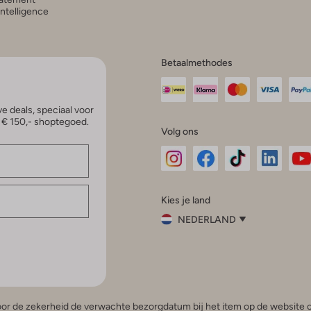
 Intelligence
Betaalmethodes
e deals, speciaal voor
p € 150,- shoptegoed.
Volg ons
Omoda
Omoda
Omoda
Omoda
Om
Kies je land
Instagram
Facebook
TikTok
LinkedI
Yo
NEDERLAND
Kies
je
Sluit
land
Nederland
België
(Nederlands)
 voor de zekerheid de verwachte bezorgdatum bij het item op de website o