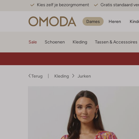
Kies zelf je bezorgmoment
Gratis standaard v
Dames
Heren
Kind
Sale
Schoenen
Kleding
Tassen & Accessoires
Terug
Kleding
Jurken