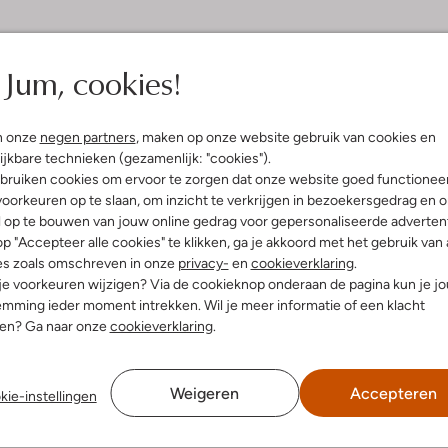
Jum, cookies!
(4)
 2023
door Jdb
n onze
negen partners
, maken op onze website gebruik van cookies en
ijkbare technieken (gezamenlijk: "cookies").
urk, kleuren komen met
bruiken cookies om ervoor te zorgen dat onze website goed functionee
vereen. Dikke stof, daarom
oorkeuren op te slaan, om inzicht te verkrijgen in bezoekersgedrag en 
verzonden.
l op te bouwen van jouw online gedrag voor gepersonaliseerde advertent
p "Accepteer alle cookies" te klikken, ga je akkoord met het gebruik van 
es zoals omschreven in onze
privacy-
en
cookieverklaring
.
 je voorkeuren wijzigen? Via de cookieknop onderaan de pagina kun je j
mming ieder moment intrekken. Wil je meer informatie of een klacht
nen? Ga naar onze
cookieverklaring
.
Weigeren
Accepteren
kie-instellingen