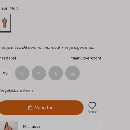
leur:
Multi
ies je maat:
Dit item valt normaal, kies je eigen maat
Maattabel
Maat uitverkocht?
XS
S
M
L
XL
ergelijkbare items
Voeg toe
Favoriet
Maatadvies