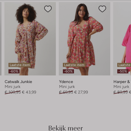
Laatste item
Laatste item
Laatste
-60%
-60%
-50%
Catwalk Junkie
Ydence
Harper &
Mini jurk
Mini jurk
Mini jurk
€ 109,95
€ 43,99
€ 69,95
€ 27,99
€ 89,99
€
Bekijk meer