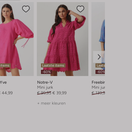
 items
Laatste items
Laatste item
-60%
-60%
 Yve
Notre-V
Freebird
Mini jurk
Mini jurk
 44,99
€ 99,95
€ 39,99
€ 139,95
€ 55,99
+ meer kleuren