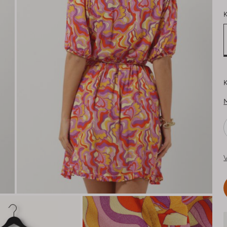
K
K
V