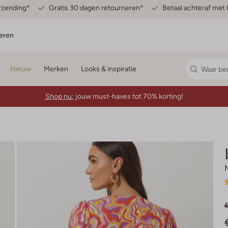
erzending*
Gratis 30 dagen retourneren*
Betaal achteraf met 
eren
Nieuw
Merken
Looks & inspiratie
Shop nu:
jouw must-haves tot 70% korting!