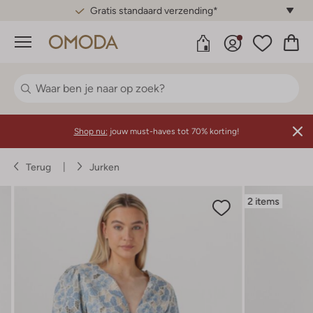
Gratis standaard verzending*
Menu
Shop nu:
jouw must-haves tot 70% korting!
Terug
Jurken
2 items