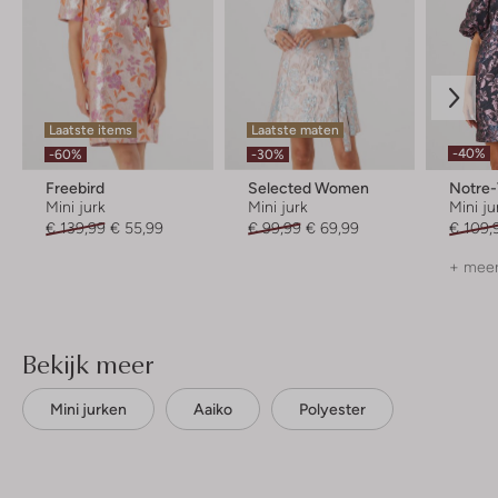
Laatste items
Laatste maten
-40%
-60%
-30%
Freebird
Selected Women
Notre
Mini jurk
Mini jurk
Mini ju
€ 139,99
€ 55,99
€ 99,99
€ 69,99
€ 109,
+ meer
Bekijk meer
Mini jurken
Aaiko
Polyester