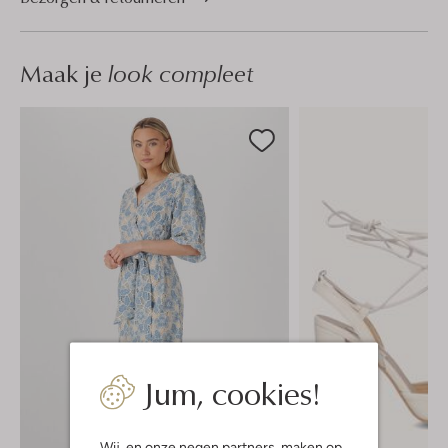
Maak je
look compleet
Jum, cookies!
Wij, en onze
negen partners
, maken op