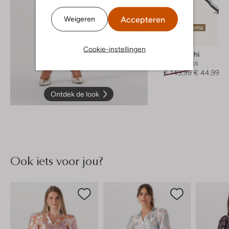
Accepteren
Weigeren
Laatste items
-70%
Cookie-instellingen
Lina Locchi
Slingbacks
€ 149,99
€ 44,99
Ontdek de look
Ook iets voor jou?