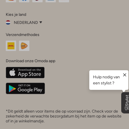
Omoda
Omoda
Omoda
Omoda
Omoda
Kies je land
Instagram
Facebook
TikTok
LinkedIn
YouTube
NEDERLAND
Kies
Verzendmethodes
je
Sluit
land
Nederland
België
(Nederlands)
Download onze Omoda app
Belgique
(Français)
Deutschland
*Dit geldt alleen voor items die op voorraad zijn. Check voor de
zekerheid de verwachte bezorgdatum bij het item op de website
of in je winkelmandje.