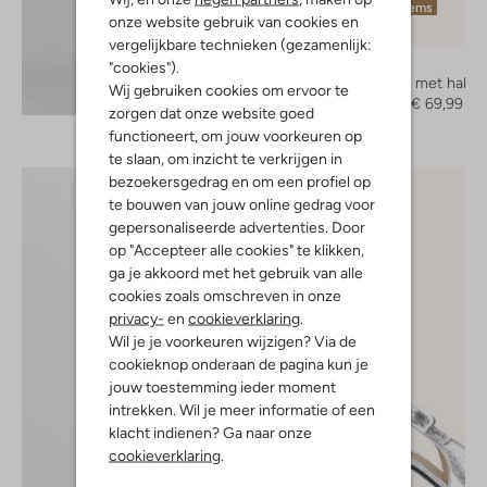
Laatste items
onze website gebruik van cookies en
-50%
vergelijkbare technieken (gezamenlijk:
Notre-V
"cookies").
Sandalen met hak
Wij gebruiken cookies om ervoor te
Ontdek de look
€ 139,99
€ 69,99
zorgen dat onze website goed
functioneert, om jouw voorkeuren op
te slaan, om inzicht te verkrijgen in
bezoekersgedrag en om een profiel op
te bouwen van jouw online gedrag voor
gepersonaliseerde advertenties. Door
op "Accepteer alle cookies" te klikken,
ga je akkoord met het gebruik van alle
cookies zoals omschreven in onze
privacy-
en
cookieverklaring
.
Wil je je voorkeuren wijzigen? Via de
cookieknop onderaan de pagina kun je
jouw toestemming ieder moment
intrekken. Wil je meer informatie of een
klacht indienen? Ga naar onze
cookieverklaring
.