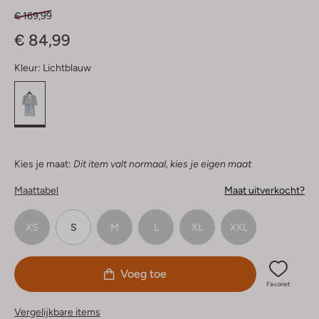
€ 169,99
€ 84,99
Kleur:
Lichtblauw
Kies je maat:
Dit item valt normaal, kies je eigen maat
Maattabel
Maat uitverkocht?
XS
S
M
L
XL
XXL
Voeg toe
Favoriet
Vergelijkbare items