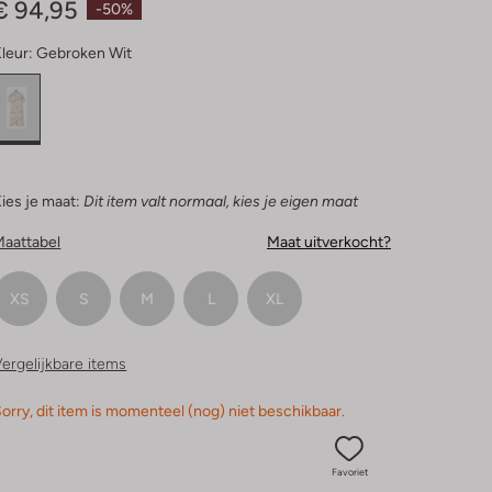
€ 94,95
-50%
leur:
Gebroken Wit
ies je maat:
Dit item valt normaal, kies je eigen maat
Maattabel
Maat uitverkocht?
XS
S
M
L
XL
ergelijkbare items
orry, dit item is momenteel (nog) niet beschikbaar.
Favoriet