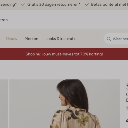
erzending*
Gratis 30 dagen retourneren*
Betaal achteraf met 
eren
Nieuw
Merken
Looks & inspiratie
Shop nu:
jouw must-haves tot 70% korting!