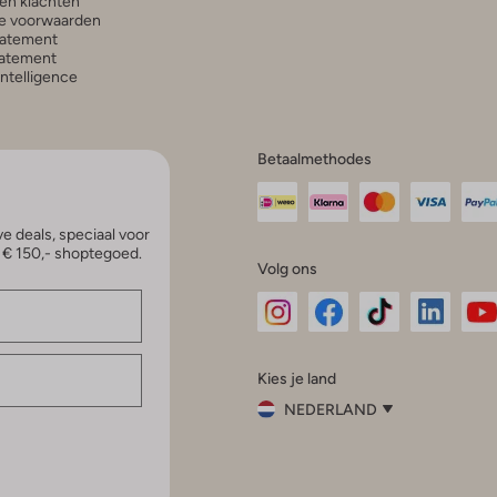
en klachten
e voorwaarden
tatement
atement
 Intelligence
Betaalmethodes
e deals, speciaal voor
p € 150,- shoptegoed.
Volg ons
Omoda
Omoda
Omoda
Omoda
Om
Kies je land
Instagram
Facebook
TikTok
LinkedI
Yo
NEDERLAND
Kies
je
Sluit
land