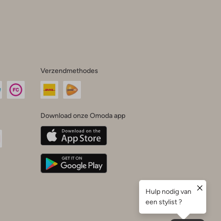
Verzendmethodes
Download onze Omoda app
oda
n
uTube