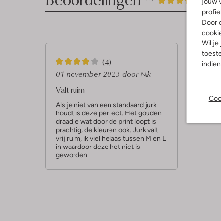
4
jouw v
/5
profie
Sterren
Door o
cooki
Wil je
toeste
4
(4)
indie
S
01 november 2023
door Nik
t
Valt ruim
Coo
e
Als je niet van een standaard jurk
houdt is deze perfect. Het gouden
r
draadje wat door de print loopt is
r
prachtig, de kleuren ook. Jurk valt
vrij ruim, ik viel helaas tussen M en L
e
in waardoor deze het niet is
n
geworden