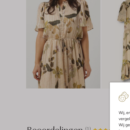
Wij, e
vergel
Wij ge
Beoordelingen
(1)
1
4