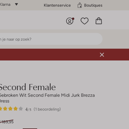
Klarna
Klantenservice
Boutiques
Second Female
Gebroken Wit Second Female Midi Jurk Brezza
Dress
4
1
4
/5
(1 beoordeling)
Sterren
€ 189,95