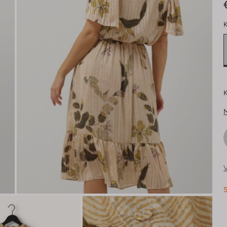
K
K
V
S