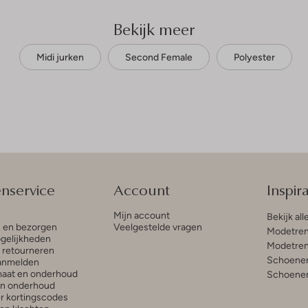
Bekijk meer
Midi jurken
Second Female
Polyester
enservice
Account
Inspira
Mijn account
Bekijk all
n en bezorgen
Veelgestelde vragen
Modetren
gelijkheden
Modetren
n retourneren
Schoenen
anmelden
aat en onderhoud
Schoenen
en onderhoud
r kortingscodes