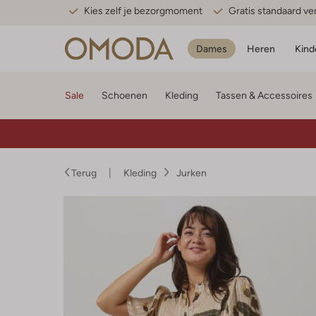
Kies zelf je bezorgmoment
Gratis standaard v
Dames
Heren
Kind
Sale
Schoenen
Kleding
Tassen & Accessoires
Terug
Kleding
Jurken