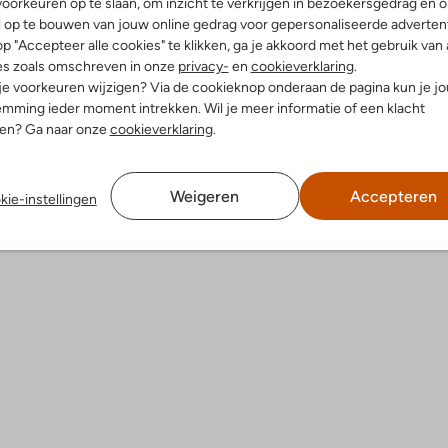
oorkeuren op te slaan, om inzicht te verkrijgen in bezoekersgedrag en 
l op te bouwen van jouw online gedrag voor gepersonaliseerde advertent
p "Accepteer alle cookies" te klikken, ga je akkoord met het gebruik van 
es zoals omschreven in onze
privacy-
en
cookieverklaring
.
 je voorkeuren wijzigen? Via de cookieknop onderaan de pagina kun je j
mming ieder moment intrekken. Wil je meer informatie of een klacht
nen? Ga naar onze
cookieverklaring
.
Weigeren
Accepteren
kie-instellingen