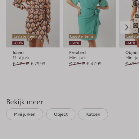
Laatste item
Laatste items
Laatste
-60%
-60%
-60%
Idano
Freebird
Objec
Mini jurk
Mini jurk
Mini ju
€ 199,95
€ 79,99
€ 119,95
€ 47,99
€ 59,9
Bekijk meer
Mini jurken
Object
Katoen