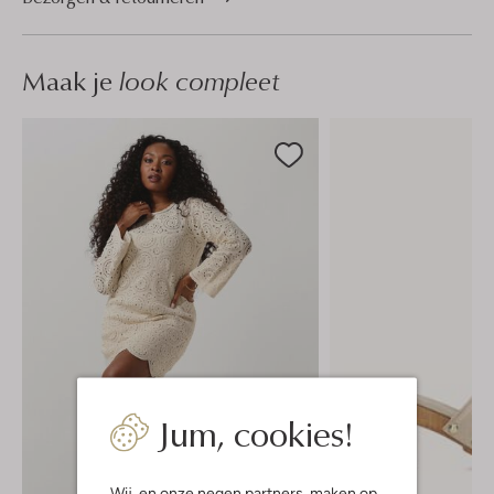
Maak je
look compleet
Jum, cookies!
Wij, en onze
negen partners
, maken op