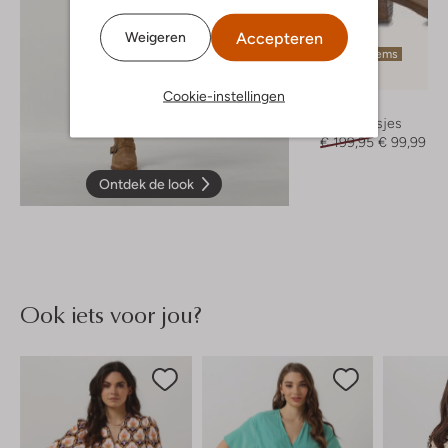
Accepteren
Weigeren
Laatste items
-50%
Cookie-instellingen
Notre-V
Enkellaarsjes
€ 199,95
€ 99,99
Ontdek de look
Ook iets voor jou?