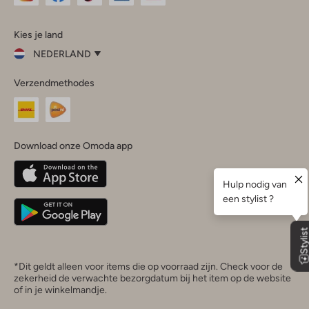
Omoda
Omoda
Omoda
Omoda
Omoda
Kies je land
Instagram
Facebook
TikTok
LinkedIn
YouTube
NEDERLAND
Kies
Verzendmethodes
je
Sluit
land
Nederland
België
(Nederlands)
Download onze Omoda app
Belgique
(Français)
Deutschland
*Dit geldt alleen voor items die op voorraad zijn. Check voor de
zekerheid de verwachte bezorgdatum bij het item op de website
of in je winkelmandje.