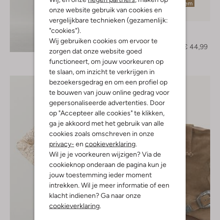
Laatste item
onze website gebruik van cookies en
-50%
vergelijkbare technieken (gezamenlijk:
Notre-V
"cookies").
Muiltjes
Wij gebruiken cookies om ervoor te
Ontdek de look
€ 89,95
€ 44,99
zorgen dat onze website goed
functioneert, om jouw voorkeuren op
te slaan, om inzicht te verkrijgen in
bezoekersgedrag en om een profiel op
te bouwen van jouw online gedrag voor
gepersonaliseerde advertenties. Door
op "Accepteer alle cookies" te klikken,
ga je akkoord met het gebruik van alle
cookies zoals omschreven in onze
privacy-
en
cookieverklaring
.
Wil je je voorkeuren wijzigen? Via de
cookieknop onderaan de pagina kun je
jouw toestemming ieder moment
intrekken. Wil je meer informatie of een
klacht indienen? Ga naar onze
cookieverklaring
.