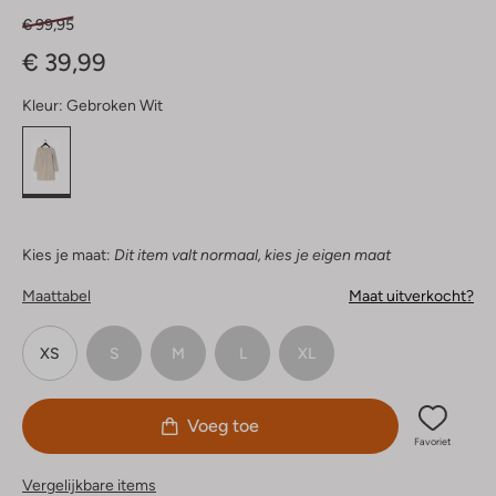
€ 99,95
€ 39,99
Kleur:
Gebroken Wit
Kies je maat:
Dit item valt normaal, kies je eigen maat
Maattabel
Maat uitverkocht?
XS
S
M
L
XL
Voeg toe
Favoriet
Vergelijkbare items