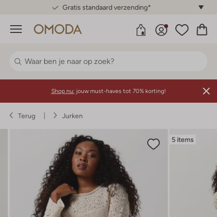
Gratis standaard verzending*
Menu
Shop nu:
jouw must-haves tot 70% korting!
Terug
Jurken
5 items