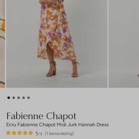
Fabienne Chapot
Ecru Fabienne Chapot Midi Jurk Hannah Dress
5
1
5
/5
(1 beoordeling)