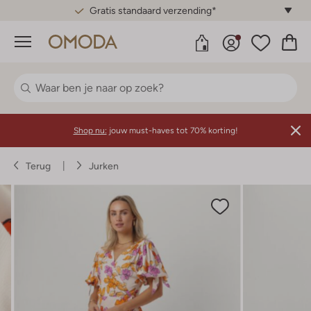
Gratis standaard verzending*
Menu
Shop nu:
jouw must-haves tot 70% korting!
Terug
Jurken