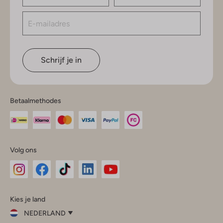
Schrijf je in
Betaalmethodes
Volg ons
Omoda
Omoda
Omoda
Omoda
Omoda
Kies je land
Instagram
Facebook
TikTok
LinkedIn
YouTube
NEDERLAND