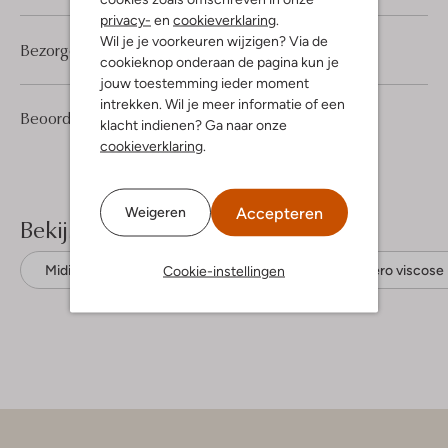
privacy-
en
cookieverklaring
.
Wil je je voorkeuren wijzigen? Via de
Bezorgen & retourneren
cookieknop onderaan de pagina kun je
jouw toestemming ieder moment
intrekken. Wil je meer informatie of een
1
5
Beoordelingen
(1)
5
/5
klacht indienen? Ga naar onze
Sterren
cookieverklaring
.
Accepteren
Weigeren
Bekijk meer
Cookie-instellingen
Midi jurken
Fabienne Chapot
Ecovero viscose