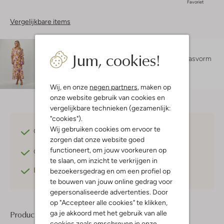
Favoriet
Vergelijkbare items
Maatadvies
Jum, cookies!
Amy is 1 meter 78 lang en draagt maat s.
De pasvorm
is
regular fit
.
Wij, en onze
negen partners
, maken op
onze website gebruik van cookies en
vergelijkbare technieken (gezamenlijk:
"cookies").
Wij gebruiken cookies om ervoor te
Gratis verzending
vanaf €75,-
zorgen dat onze website goed
functioneert, om jouw voorkeuren op
Gratis retourneren
binnen 30 dagen*
te slaan, om inzicht te verkrijgen in
Betaal achteraf
met Klarna
bezoekersgedrag en om een profiel op
te bouwen van jouw online gedrag voor
gepersonaliseerde advertenties. Door
op "Accepteer alle cookies" te klikken,
ga je akkoord met het gebruik van alle
Product informatie
cookies zoals omschreven in onze