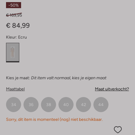
Sterren
-50%
€ 169,95
€ 84,99
Kleur:
Ecru
Kies je maat:
Dit item valt normaal, kies je eigen maat
Maattabel
Maat uitverkocht?
34
36
38
40
42
44
Sorry, dit item is momenteel (nog) niet beschikbaar.