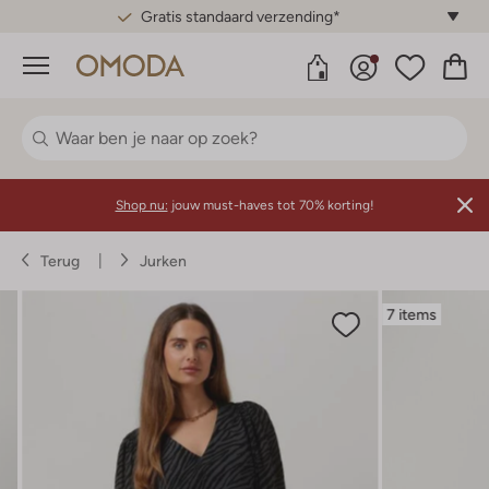
Gratis standaard verzending*
Menu
Shop nu:
jouw must-haves tot 70% korting!
Terug
Jurken
7 items