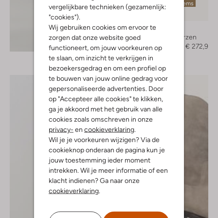
Laatste items
vergelijkbare technieken (gezamenlijk:
-30%
"cookies").
Wij gebruiken cookies om ervoor te
Toral
Hoge laarzen
zorgen dat onze website goed
Ontdek de look
€ 389,95
€ 272,99
functioneert, om jouw voorkeuren op
te slaan, om inzicht te verkrijgen in
bezoekersgedrag en om een profiel op
te bouwen van jouw online gedrag voor
gepersonaliseerde advertenties. Door
op "Accepteer alle cookies" te klikken,
ga je akkoord met het gebruik van alle
cookies zoals omschreven in onze
privacy-
en
cookieverklaring
.
Wil je je voorkeuren wijzigen? Via de
cookieknop onderaan de pagina kun je
jouw toestemming ieder moment
intrekken. Wil je meer informatie of een
klacht indienen? Ga naar onze
cookieverklaring
.