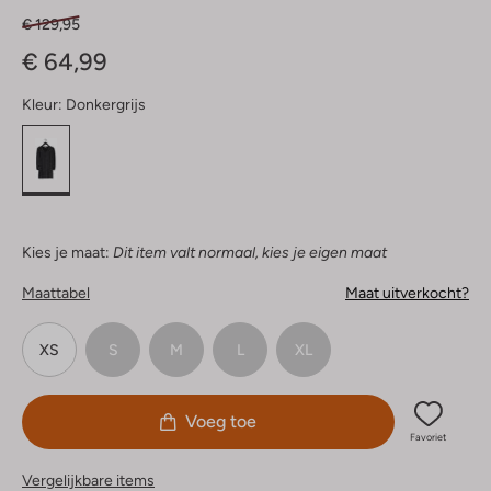
€ 129,95
€ 64,99
Kleur:
Donkergrijs
Kies je maat:
Dit item valt normaal, kies je eigen maat
Maattabel
Maat uitverkocht?
XS
S
M
L
XL
Voeg toe
Favoriet
Vergelijkbare items