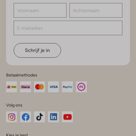
Schrijf je in
Betaalmethodes
Volg ons
Omoda
Omoda
Omoda
Omoda
Omoda
Kies je land