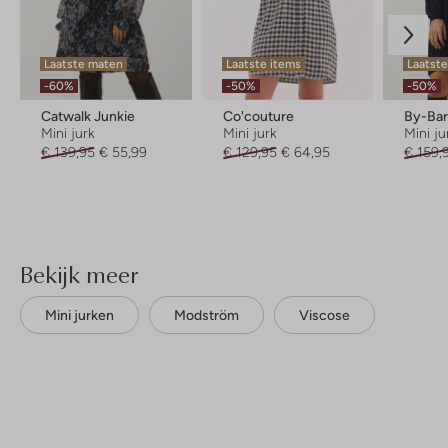
Laatste maten
Laatste items
Laatste
-60%
-50%
-50%
Catwalk Junkie
Co'couture
By-Ba
Mini jurk
Mini jurk
Mini ju
€ 139,95
€ 55,99
€ 129,95
€ 64,95
€ 159,
Bekijk meer
Mini jurken
Modström
Viscose