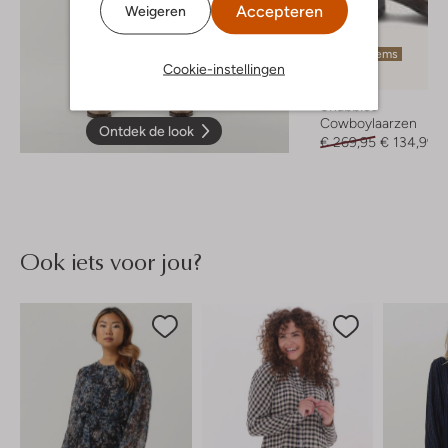
Accepteren
Weigeren
Laatste items
Cookie-instellingen
-50%
Shabbies
Cowboylaarzen
Ontdek de look
€ 269,95
€ 134,99
Ook iets voor jou?