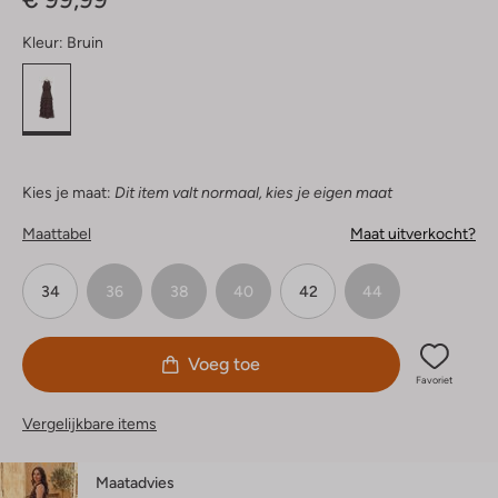
Kleur:
Bruin
Kies je maat:
Dit item valt normaal, kies je eigen maat
Maattabel
Maat uitverkocht?
34
36
38
40
42
44
Voeg toe
Favoriet
Vergelijkbare items
Maatadvies