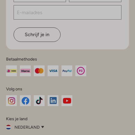
Schrijf je in
Betaalmethodes
Volg ons
Omoda
Omoda
Omoda
Omoda
Omoda
Kies je land
Instagram
Facebook
TikTok
LinkedIn
YouTube
NEDERLAND
Kies