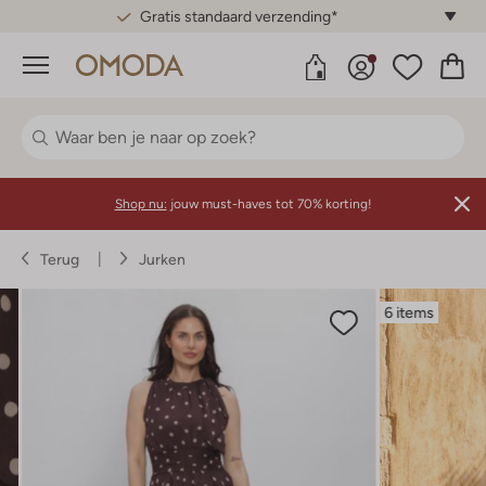
Gratis standaard verzending*
Menu
Shop nu:
jouw must-haves tot 70% korting!
Terug
Jurken
6 items