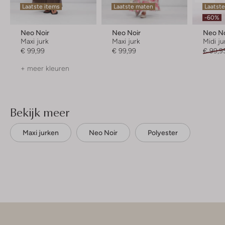
Laatste items
Laatste maten
Laatst
-60%
Neo Noir
Neo Noir
Neo No
Maxi jurk
Maxi jurk
Midi ju
€ 99,99
€ 99,99
€ 99,9
+ meer kleuren
Bekijk meer
Maxi jurken
Neo Noir
Polyester