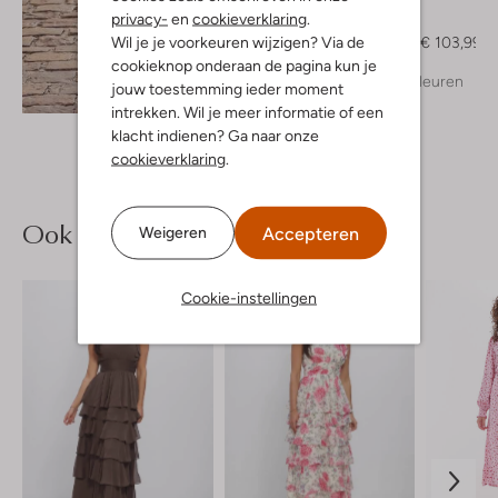
Notre-V
privacy-
en
cookieverklaring
.
Muiltjes
Wil je je voorkeuren wijzigen? Via de
€ 129,99
€ 103,99
cookieknop onderaan de pagina kun je
+ meer kleuren
jouw toestemming ieder moment
Ontdek de look
intrekken. Wil je meer informatie of een
klacht indienen? Ga naar onze
cookieverklaring
.
Ook iets voor jou?
Accepteren
Weigeren
Cookie-instellingen