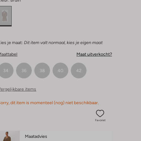
leur:
Bruin
ies je maat:
Dit item valt normaal, kies je eigen maat
Maattabel
Maat uitverkocht?
34
36
38
40
42
ergelijkbare items
orry, dit item is momenteel (nog) niet beschikbaar.
Favoriet
Maatadvies