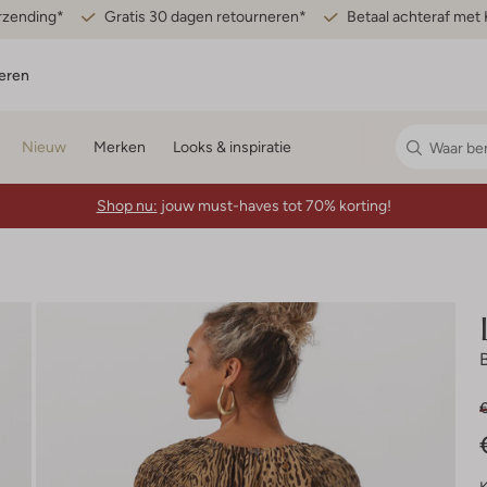
erzending*
Gratis 30 dagen retourneren*
Betaal achteraf met 
eren
Nieuw
Merken
Looks & inspiratie
Shop nu:
jouw must-haves tot 70% korting!
€