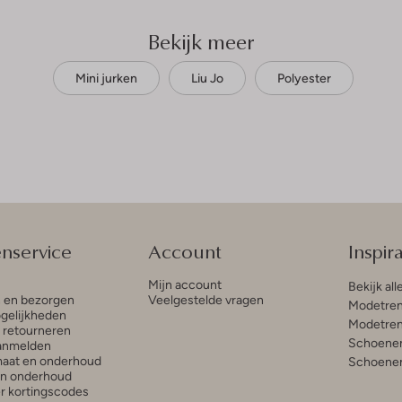
Bekijk meer
Mini jurken
Liu Jo
Polyester
enservice
Account
Inspira
Mijn account
Bekijk all
n en bezorgen
Veelgestelde vragen
Modetren
gelijkheden
Modetren
n retourneren
Schoenen
anmelden
aat en onderhoud
Schoenen
en onderhoud
r kortingscodes