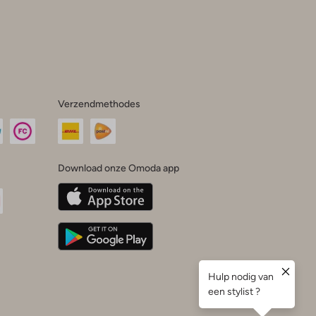
Verzendmethodes
Download onze Omoda app
oda
n
uTube