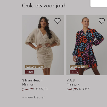
Ook iets voor jou?
Laatste item
Laatste item
-60%
-50%
Silvian Heach
Y.a.s.
Mini jurk
Mini jurk
€ 139,95
€ 55,99
€ 79,95
€ 39,99
+ meer kleuren