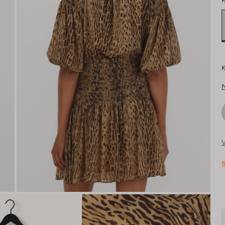
K
K
V
S