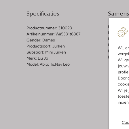
Specificaties
Samenst
Kleur:
Bruin
Productnummer:
310023
Patroon:
Pa
Artikelnummer:
Wa5331t6867
Materiaal:
P
Gender:
Dames
Materiaalp
Productsoort:
Jurken
Wij, e
Mouwlengt
Subsoort:
Mini Jurken
vergel
Lengte:
Kor
Merk:
Liu Jo
Wij ge
Model:
Abito Ts.nav Leo
jouw v
profie
Door o
cooki
Wil je
toeste
indie
Coo