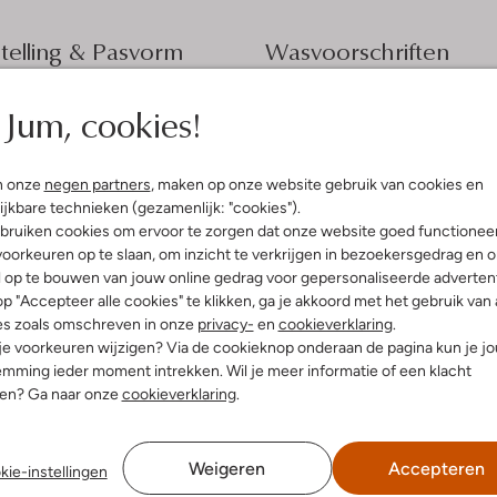
elling & Pasvorm
Wasvoorschriften
Jum, cookies!
Beperkt wassen op 30 °C
nterprint
Strijken op maximaal 110 °C
olyester
ercentages:
100% Polyester
Kan niet in de droogtromme
n onze
negen partners
, maken op onze website gebruik van cookies en
e:
Driekwart Mouw
Alleen hangend drogen
ijkbare technieken (gezamenlijk: "cookies").
t
bruiken cookies om ervoor te zorgen dat onze website goed functionee
Speciale chemische reinigi
oorkeuren op te slaan, om inzicht te verkrijgen in bezoekersgedrag en 
Niet bleken
l op te bouwen van jouw online gedrag voor gepersonaliseerde advertent
p "Accepteer alle cookies" te klikken, ga je akkoord met het gebruik van 
es zoals omschreven in onze
privacy-
en
cookieverklaring
.
 je voorkeuren wijzigen? Via de cookieknop onderaan de pagina kun je j
mming ieder moment intrekken. Wil je meer informatie of een klacht
nen? Ga naar onze
cookieverklaring
.
Weigeren
Accepteren
kie-instellingen