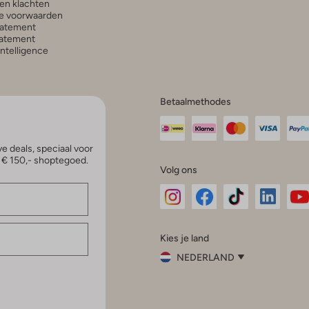
en klachten
e voorwaarden
tatement
atement
 Intelligence
Betaalmethodes
e deals, speciaal voor
p € 150,- shoptegoed.
Volg ons
Omoda
Omoda
Omoda
Omoda
Om
Kies je land
Instagram
Facebook
TikTok
LinkedI
Yo
NEDERLAND
Kies
je
Sluit
land