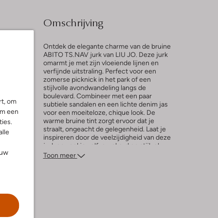
Omschrijving
Ontdek de elegante charme van de bruine
ABITO TS.NAV jurk van LIU JO. Deze jurk
omarmt je met zijn vloeiende lijnen en
verfijnde uitstraling. Perfect voor een
l
zomerse picknick in het park of een
stijlvolle avondwandeling langs de
boulevard. Combineer met een paar
rt, om
subtiele sandalen en een lichte denim jas
ng
om een
voor een moeiteloze, chique look. De
warme bruine tint zorgt ervoor dat je
ies.
straalt, ongeacht de gelegenheid. Laat je
alle
inspireren door de veelzijdigheid van deze
jurk en voel je zelfverzekerd en stijlvol,
ouw
waar je ook gaat. Een must-have voor elke
Toon meer
dame die houdt van tijdloze elegantie.