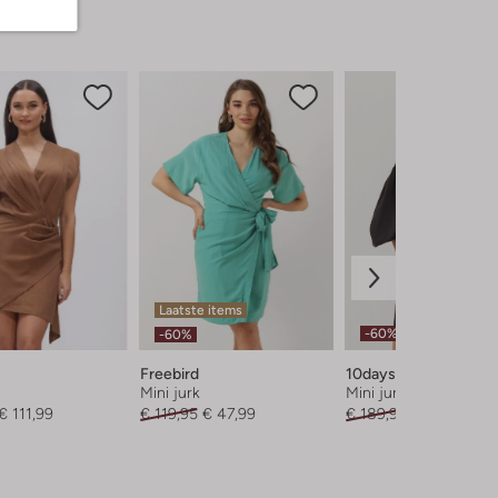
Laatste items
-60%
-60%
Freebird
10days
Mini jurk
Mini jurk
€ 111,99
€ 119,95
€ 47,99
€ 189,95
€ 75,99