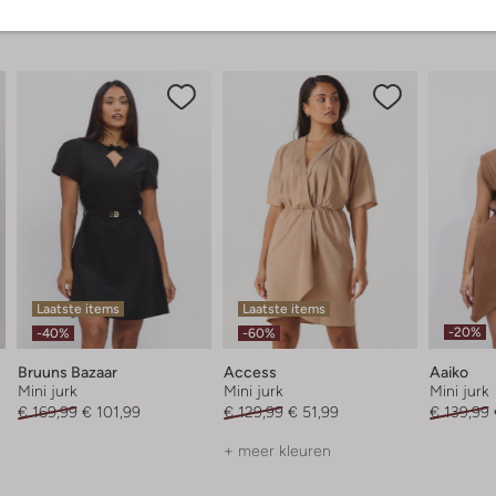
Laatste items
Laatste items
-20%
-40%
-60%
Bruuns Bazaar
Access
Aaiko
Mini jurk
Mini jurk
Mini jurk
€ 169,99
€ 101,99
€ 129,99
€ 51,99
€ 139,99
+ meer kleuren