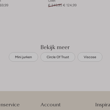
n
Gilet
169,99
€ 249,95
€ 124,99
Bekijk meer
Mini jurken
Circle Of Trust
Viscose
enservice
Account
Inspira