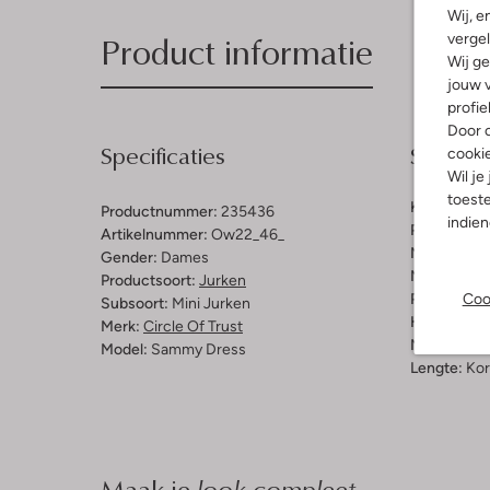
Wij, e
Product informatie
vergel
Wij ge
jouw v
profie
Door o
Specificaties
Samenst
cooki
Wil je
toeste
Kleur:
Bruin
Productnummer:
235436
indie
Patroon:
Bl
Artikelnummer:
Ow22_46_
Materiaal:
V
Gender:
Dames
Materiaalp
Productsoort:
Jurken
Coo
Pasvorm:
A-
Subsoort:
Mini Jurken
Halslijn:
Op
Merk:
Circle Of Trust
Mouwlengt
Model:
Sammy Dress
Lengte:
Kor
Maak je
look compleet