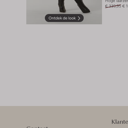
Hoge laarze
€ 339,95
€ 
Ontdek de look
Klant