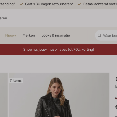
erzending*
Gratis 30 dagen retourneren*
Betaal achteraf met 
eren
Nieuw
Merken
Looks & inspiratie
Shop nu:
jouw must-haves tot 70% korting!
7 items
€