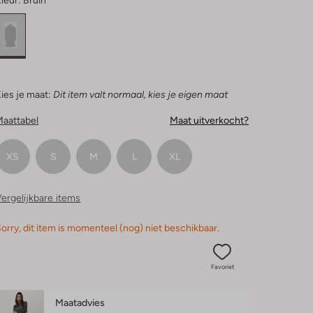
leur:
Bruin
ies je maat:
Dit item valt normaal, kies je eigen maat
Maattabel
Maat uitverkocht?
XS
S
M
L
XL
ergelijkbare items
orry, dit item is momenteel (nog) niet beschikbaar.
Favoriet
Maatadvies