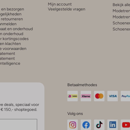
Mijn account
Bekijk all
n en bezorgen
Veelgestelde vragen
Modetren
gelijkheden
Modetren
n retourneren
Schoenen
anmelden
aat en onderhoud
Schoenen
en onderhoud
r kortingscodes
en klachten
e voorwaarden
tatement
atement
 Intelligence
Betaalmethodes
e deals, speciaal voor
p € 150,- shoptegoed.
Volg ons