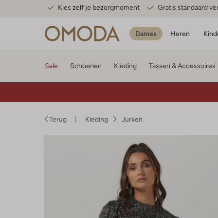
Kies zelf je bezorgmoment
Gratis standaard v
Dames
Heren
Kind
Sale
Schoenen
Kleding
Tassen & Accessoires
Terug
Kleding
Jurken