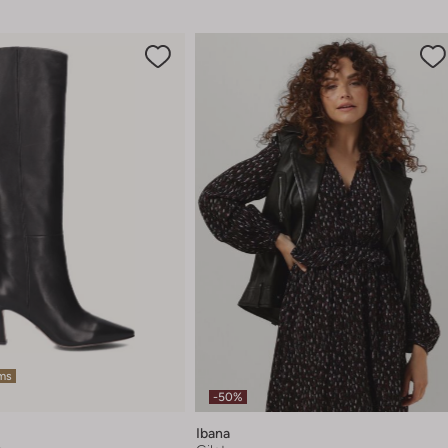
ems
-50%
Ibana