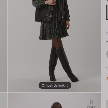
K
K
V
S
Ontdek de look
Pauze