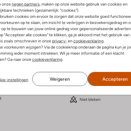
n onze
negen partners
, maken op onze website gebruik van cookies en
Bezorgen & retourneren
ijkbare technieken (gezamenlijk: "cookies").
bruiken cookies om ervoor te zorgen dat onze website goed functionee
oorkeuren op te slaan, om inzicht te verkrijgen in bezoekersgedrag en 
l op te bouwen van jouw online gedrag voor gepersonaliseerde advertent
p "Accepteer alle cookies" te klikken, ga je akkoord met het gebruik van 
elling & Pasvorm
Wasvoorschriften
es zoals omschreven in onze
privacy-
en
cookieverklaring
.
 je voorkeuren wijzigen? Via de cookieknop onderaan de pagina kun je j
mming ieder moment intrekken. Wil je meer informatie of een klacht
Beperkt wassen op 30 °C
nen? Ga naar onze
cookieverklaring
.
oemen
Strijken op maximaal 110 °C
iscose
ercentages:
100% Viscose
Kan niet in de droogtromme
Weigeren
Accepteren
kie-instellingen
Lijn
Alleen hangend drogen
staande Kraag
Niet chemisch reinigen
e:
Lange Mouw
t
Niet bleken