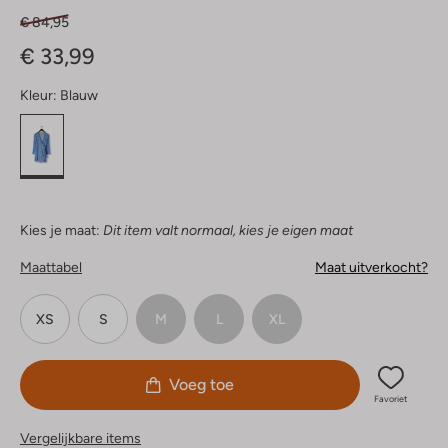
€ 84,95
€ 33,99
Kleur:
Blauw
Kies je maat:
Dit item valt normaal, kies je eigen maat
Maattabel
Maat uitverkocht?
XS
S
M
L
XL
Voeg toe
Favoriet
Vergelijkbare items