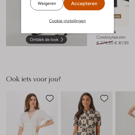
Accepteren
Weigeren
Laatste items
Cookie-instellingen
-70%
Bootstock
Cowboylaarzen
Ontdek de look
€ 274,95
€ 81,99
Ook iets voor jou?