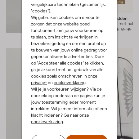
Laatste items
vergelijkbare technieken (gezamenlijk:
-50%
"cookies").
Wij gebruiken cookies om ervoor te
Steve Madden
Sandalen met hak
zorgen dat onze website goed
Ontdek de look
€ 119,95
€ 59,99
functioneert, om jouw voorkeuren op
te slaan, om inzicht te verkrijgen in
bezoekersgedrag en om een profiel op
te bouwen van jouw online gedrag voor
gepersonaliseerde advertenties. Door
op "Accepteer alle cookies" te klikken,
ga je akkoord met het gebruik van alle
cookies zoals omschreven in onze
privacy-
en
cookieverklaring
.
Wil je je voorkeuren wijzigen? Via de
cookieknop onderaan de pagina kun je
jouw toestemming ieder moment
intrekken. Wil je meer informatie of een
klacht indienen? Ga naar onze
cookieverklaring
.