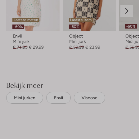
Laatste maten
Laatste item
-60%
-60%
-60%
Envii
Object
Objec
Mini jurk
Mini jurk
Midi ju
€ 74,95
€ 29,99
€ 59,99
€ 23,99
€ 59,9
Bekijk meer
Mini jurken
Envii
Viscose