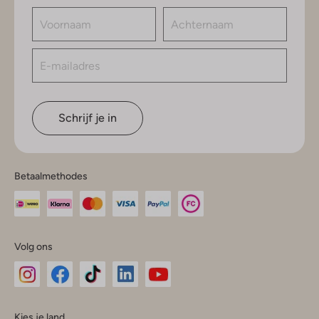
Schrijf je in
Betaalmethodes
Volg ons
Omoda
Omoda
Omoda
Omoda
Omoda
Kies je land