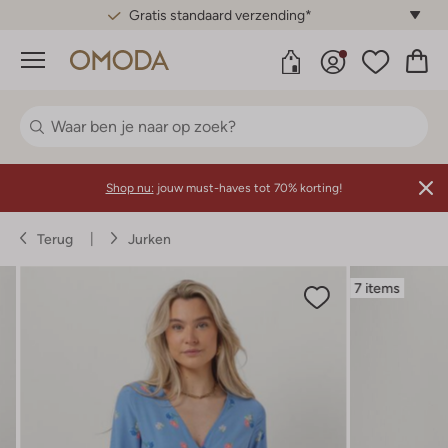
Gratis standaard verzending*
Menu
Shop nu:
jouw must-haves tot 70% korting!
Terug
Jurken
7 items