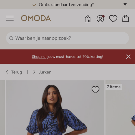
Gratis standaard verzending*
Menu
Shop nu:
jouw must-haves tot 70% korting!
Terug
Jurken
7 items