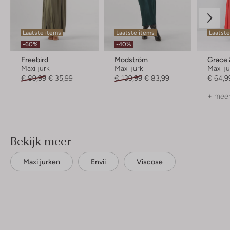
Laatste items
Laatste items
Laatst
-60%
-40%
Freebird
Modström
Grace 
Maxi jurk
Maxi jurk
Maxi j
€ 89,99
€ 35,99
€ 139,99
€ 83,99
€ 64,9
+ meer
Bekijk meer
Maxi jurken
Envii
Viscose