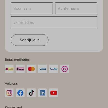
Schrijf je in
Betaalmethodes
Volg ons
Omoda
Omoda
Omoda
Omoda
Omoda
Kies je land