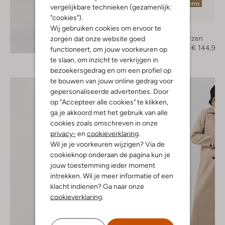
Laatste items
vergelijkbare technieken (gezamenlijk:
-50%
"cookies").
Wij gebruiken cookies om ervoor te
Toral
Hoge laarzen
zorgen dat onze website goed
Ontdek de look
€ 289,95
€ 144,99
functioneert, om jouw voorkeuren op
te slaan, om inzicht te verkrijgen in
bezoekersgedrag en om een profiel op
te bouwen van jouw online gedrag voor
gepersonaliseerde advertenties. Door
op "Accepteer alle cookies" te klikken,
ga je akkoord met het gebruik van alle
cookies zoals omschreven in onze
privacy-
en
cookieverklaring
.
Wil je je voorkeuren wijzigen? Via de
cookieknop onderaan de pagina kun je
jouw toestemming ieder moment
intrekken. Wil je meer informatie of een
klacht indienen? Ga naar onze
cookieverklaring
.