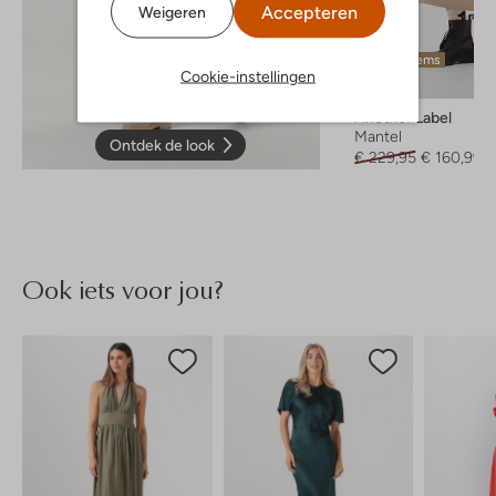
Accepteren
Weigeren
Laatste items
Cookie-instellingen
-30%
Another Label
Mantel
Ontdek de look
€ 229,95
€ 160,99
Ook iets voor jou?