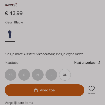
€ 109,95
€ 43,99
Kleur:
Blauw
Kies je maat:
Dit item valt normaal, kies je eigen maat
Maattabel
Maat uitverkocht?
XS
S
M
L
XL
Voeg toe
Favoriet
Vergelijkbare items