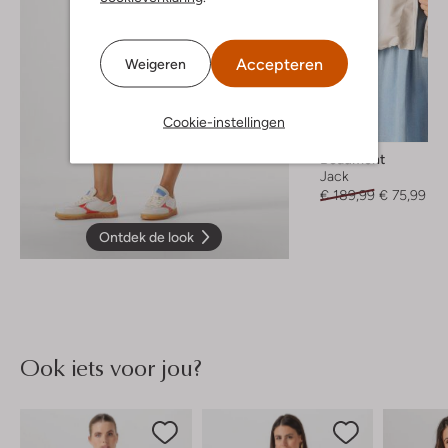
Accepteren
Weigeren
Cookie-instellingen
-60%
Beaumont
Jack
€ 189,99
€ 75,99
Ontdek de look
Ook iets voor jou?