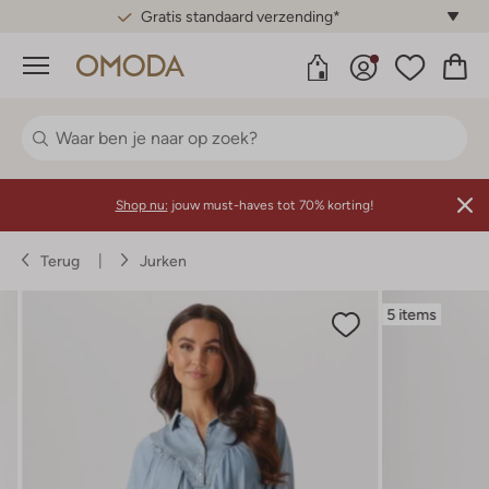
Gratis standaard verzending*
Menu
Shop nu:
jouw must-haves tot 70% korting!
Terug
Jurken
5 items