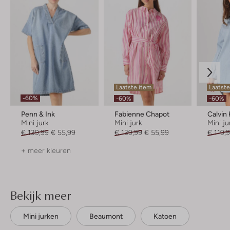
Laatste item
Laatste
-60%
-60%
-60%
Penn & Ink
Fabienne Chapot
Calvin 
Mini jurk
Mini jurk
Mini ju
€ 139,99
€ 55,99
€ 139,99
€ 55,99
€ 119,
+ meer kleuren
Bekijk meer
Mini jurken
Beaumont
Katoen