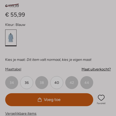
€ 139,99
€ 55,99
Kleur:
Blauw
Kies je maat:
Dit item valt normaal, kies je eigen maat
Maattabel
Maat uitverkocht?
34
36
38
40
42
44
Voeg toe
Favoriet
Vergelijkbare items