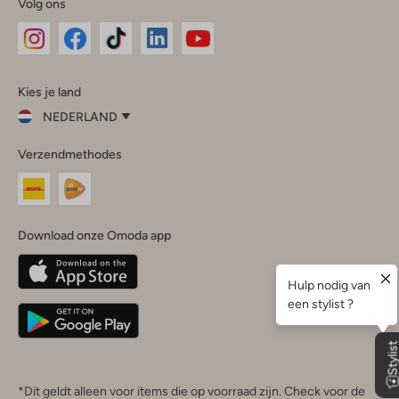
Volg ons
Omoda
Omoda
Omoda
Omoda
Omoda
Kies je land
Instagram
Facebook
TikTok
LinkedIn
YouTube
NEDERLAND
Kies
Verzendmethodes
je
Sluit
land
Nederland
België
(Nederlands)
Download onze Omoda app
Belgique
(Français)
Deutschland
*Dit geldt alleen voor items die op voorraad zijn. Check voor de