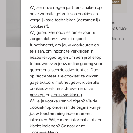
Laatste maten
Wij, en onze
negen partners
, maken op
-50%
onze website gebruik van cookies en
Unisa
vergelijkbare technieken (gezamenlijk:
Slingbacks
"cookies").
€ 129,99
€ 64,99
Wij gebruiken cookies om ervoor te
zorgen dat onze website goed
+ meer kleuren
Ontdek de look
functioneert, om jouw voorkeuren op
te slaan, om inzicht te verkrijgen in
bezoekersgedrag en om een profiel op
te bouwen van jouw online gedrag voor
gepersonaliseerde advertenties. Door
op "Accepteer alle cookies" te klikken,
ga je akkoord met het gebruik van alle
cookies zoals omschreven in onze
privacy-
en
cookieverklaring
.
Wil je je voorkeuren wijzigen? Via de
cookieknop onderaan de pagina kun je
jouw toestemming ieder moment
intrekken. Wil je meer informatie of een
klacht indienen? Ga naar onze
cookieverklaring
.