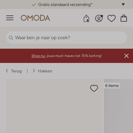
Gratis standaard verzending*
Menu
Shop nu:
jouw must-haves tot 70% korting!
Terug
Hakken
6 items