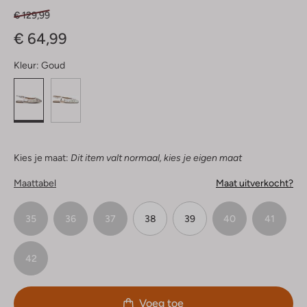
€ 129,99
€ 64,99
Kleur:
Goud
Kies je maat:
Dit item valt normaal, kies je eigen maat
Maattabel
Maat uitverkocht?
35
36
37
38
39
40
41
42
Voeg toe