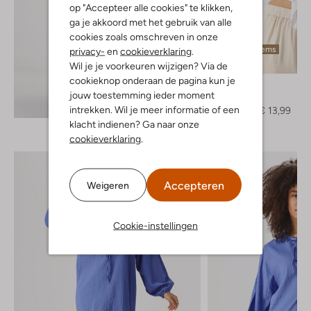
op "Accepteer alle cookies" te klikken,
ga je akkoord met het gebruik van alle
cookies zoals omschreven in onze
Laatste items
privacy-
en
cookieverklaring
.
-60%
Wil je je voorkeuren wijzigen? Via de
cookieknop onderaan de pagina kun je
Edited
jouw toestemming ieder moment
T-shirt
Ontdek de look
intrekken. Wil je meer informatie of een
€ 34,99
€ 13,99
klacht indienen? Ga naar onze
cookieverklaring
.
Accepteren
Weigeren
Cookie-instellingen