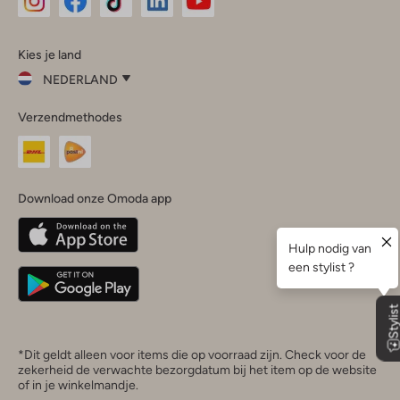
Omoda
Omoda
Omoda
Omoda
Omoda
Kies je land
Instagram
Facebook
TikTok
LinkedIn
YouTube
NEDERLAND
Kies
Verzendmethodes
je
Sluit
land
Nederland
België
(Nederlands)
Download onze Omoda app
Belgique
(Français)
Deutschland
*Dit geldt alleen voor items die op voorraad zijn. Check voor de
zekerheid de verwachte bezorgdatum bij het item op de website
of in je winkelmandje.