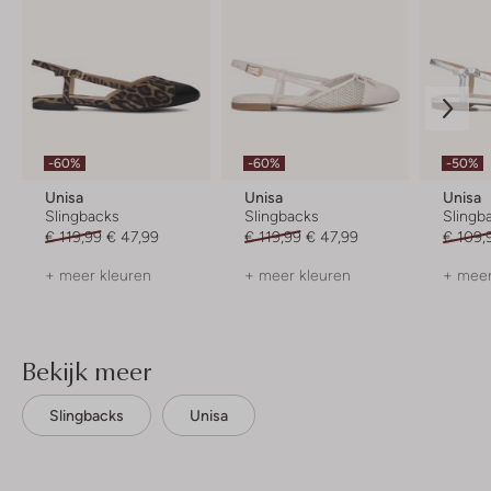
-60%
-60%
-50%
Unisa
Unisa
Unisa
Slingbacks
Slingbacks
Slingb
€ 119,99
€ 47,99
€ 119,99
€ 47,99
€ 109,
+ meer kleuren
+ meer kleuren
+ meer
Bekijk meer
Slingbacks
Unisa