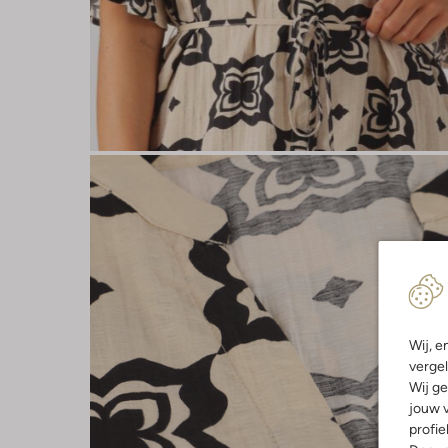
Wij, e
vergel
Wij ge
jouw v
profie