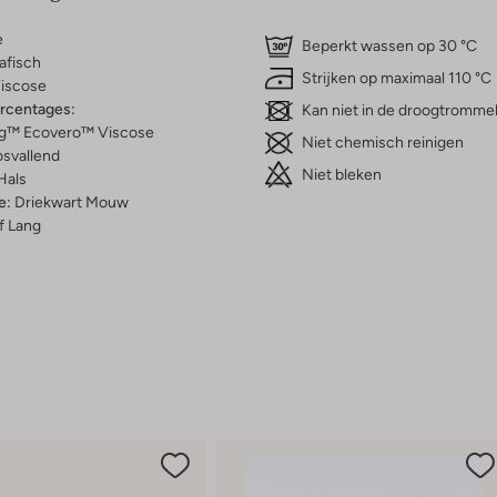
e
Beperkt wassen op 30 °C
afisch
Strijken op maximaal 110 °C
iscose
ercentages:
Kan niet in de droogtromme
g™ Ecovero™ Viscose
Niet chemisch reinigen
osvallend
Niet bleken
Hals
e:
Driekwart Mouw
f Lang