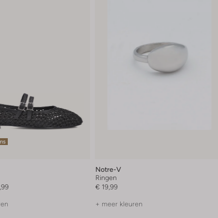
ems
Notre-V
Ringen
,99
€ 19,99
ren
+ meer kleuren