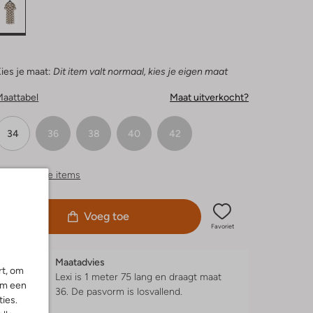
ies je maat:
Dit item valt normaal, kies je eigen maat
Maattabel
Maat uitverkocht?
34
36
38
40
42
ergelijkbare items
Voeg toe
Favoriet
Maatadvies
rt, om
Lexi is 1 meter 75 lang en draagt maat
om een
36.
De pasvorm is
losvallend
.
ies.