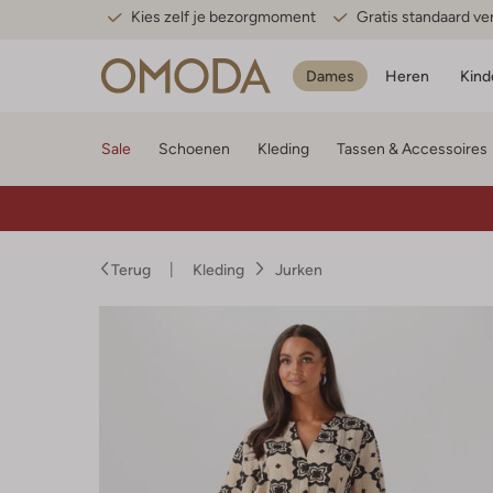
Kies zelf je bezorgmoment
Gratis standaard v
Dames
Heren
Kind
Sale
Schoenen
Kleding
Tassen & Accessoires
Terug
Kleding
Jurken