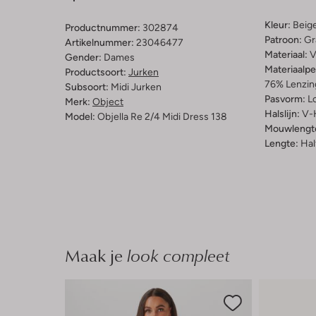
Kleur:
Beig
Productnummer:
302874
Patroon:
Gr
Artikelnummer:
23046477
Materiaal:
V
Gender:
Dames
Materiaalp
Productsoort:
Jurken
76% Lenzin
Subsoort:
Midi Jurken
Pasvorm:
L
Merk:
Object
Halslijn:
V-
Model:
Objella Re 2/4 Midi Dress 138
Mouwlengt
Lengte:
Hal
Maak je
look compleet