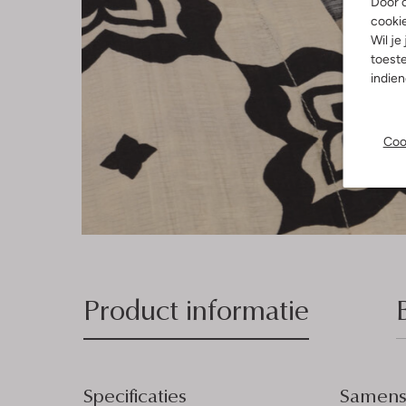
Door o
cooki
Wil je
toeste
indie
Coo
Product informatie
Specificaties
Samenst