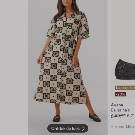
Laatste it
-20%
Ayana
Ballerina's
€ 89,99
€ 71
+ meer kleu
Ontdek de look