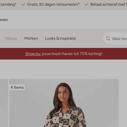
erzending*
Gratis 30 dagen retourneren*
Betaal achteraf met 
eren
Nieuw
Merken
Looks & inspiratie
Shop nu:
jouw must-haves tot 70% korting!
4 items