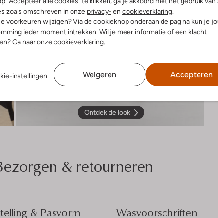
p "Accepteer alle cookies" te klikken, ga je akkoord met het gebruik van 
es zoals omschreven in onze
privacy-
en
cookieverklaring
.
 je voorkeuren wijzigen? Via de cookieknop onderaan de pagina kun je j
mming ieder moment intrekken. Wil je meer informatie of een klacht
nen? Ga naar onze
cookieverklaring
.
Weigeren
Accepteren
kie-instellingen
Ontdek de look
Bezorgen & retourneren
elling & Pasvorm
Wasvoorschriften