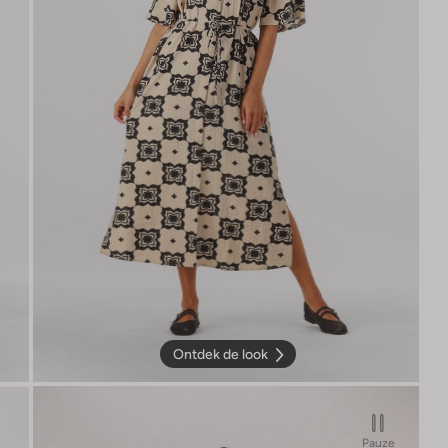
Ontdek de look
Pauze