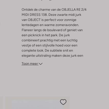
Ontdek de charme van de OBJELLA RE 2/4
MIDI DRESS 138. Deze zwarte midi jurk
van OBJECT is perfect voor zonnige
l
lentedagen en warme zomeravonden.
Flaneer langs de boulevard of geniet van
een picknick in het park. De jurk
combineert prachtig met een luchtig
vestje of een stijlvolle hoed voor een
complete look. De subtiele snit en
elegante uitstraling maken deze jurk een
veelzijdige keuze voor elke dame. Voeg
Toon meer
een paar sandalen toe en je bent klaar voor
een dag vol avontuur en stijl. Laat je
inspireren door de eenvoud en klasse van
deze must-have jurk.