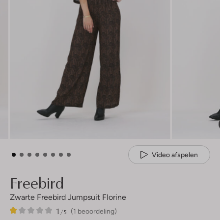
Video afspelen
Freebird
Zwarte Freebird Jumpsuit Florine
1
1
1
/5
(1 beoordeling)