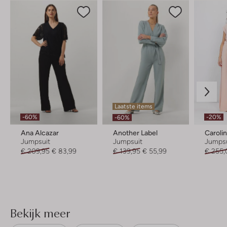
Laatste items
-60%
-20%
-60%
Ana Alcazar
Another Label
Caroli
Jumpsuit
Jumpsuit
Jumpsu
€ 209,95
€ 83,99
€ 139,95
€ 55,99
€ 255,
Bekijk meer