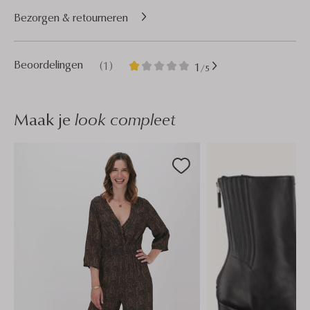
Bezorgen & retourneren
1
1
Beoordelingen
(1)
1
/5
Ster
Maak je
look compleet