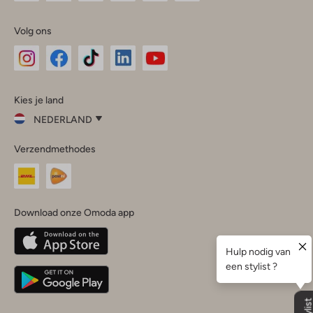
Volg ons
Omoda
Omoda
Omoda
Omoda
Omoda
Kies je land
Instagram
Facebook
TikTok
LinkedIn
YouTube
NEDERLAND
Kies
Verzendmethodes
je
Sluit
land
Nederland
België
(Nederlands)
Download onze Omoda app
Belgique
(Français)
Deutschland