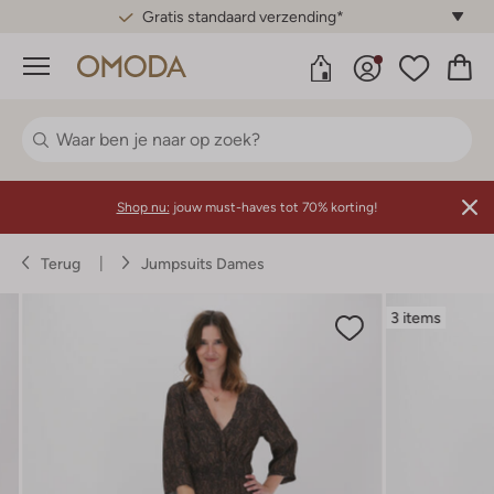
Gratis standaard verzending*
Menu
Shop nu:
jouw must-haves tot 70% korting!
Terug
Jumpsuits Dames
3 items