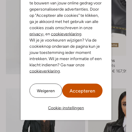
te bouwen van jouw online gedrag voor
gepersonaliseerde advertenties. Door
op "Accepteer alle cookies" te klikken,
ga je akkoord met het gebruik van alle
cookies zoals omschreven in onze
privacy-
en
cookieverklaring
.
Wil je je voorkeuren wijzigen? Via de
Laatste items
cookieknop onderaan de pagina kun je
-20%
jouw toestemming ieder moment
intrekken. Wil je meer informatie of een
Dr Martens
klacht indienen? Ga naar onze
Veterboots
Ontdek de look
cookieverklaring
.
€ 209,95
€ 167,99
Accepteren
Weigeren
Cookie-instellingen