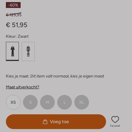
Ster
-60%
€ 129,95
€ 51,95
Kleur:
Zwart
Kies je maat:
Dit item valt normaal, kies je eigen maat
Maat uitverkocht?
XS
S
M
L
XL
Voeg toe
Favoriet