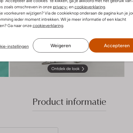
p "Accepteer alle cookies" te klikken, ga je akkoord met het gebruik van 
es zoals omschreven in onze
privacy-
en
cookieverklaring
.
 je voorkeuren wijzigen? Via de cookieknop onderaan de pagina kun je j
mming ieder moment intrekken. Wil je meer informatie of een klacht
nen? Ga naar onze
cookieverklaring
.
Weigeren
Accepteren
kie-instellingen
Ontdek de look
Product informatie