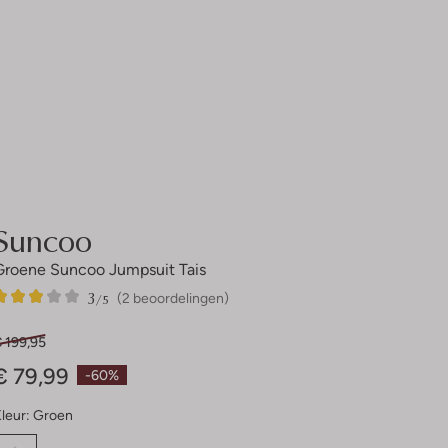
Suncoo
Groene Suncoo Jumpsuit Tais
3
2
3
/5
(2 beoordelingen)
Sterren
 199,95
€ 79,99
-60%
leur:
Groen