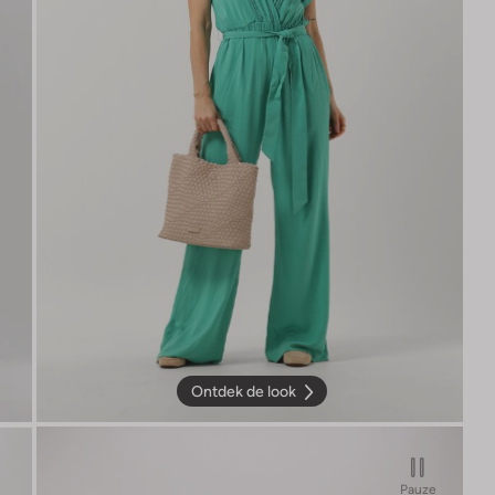
Ontdek de look
Pauze