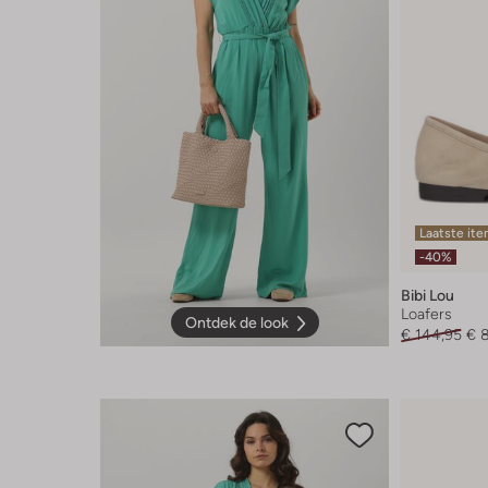
Laatste it
-40%
Bibi Lou
Loafers
Ontdek de look
€ 144,95
€ 