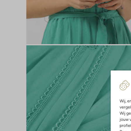
Wij, e
vergel
Wij ge
jouw v
profie