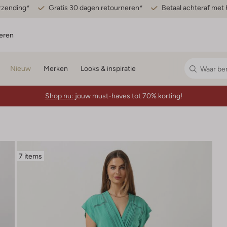
erzending*
Gratis 30 dagen retourneren*
Betaal achteraf met 
eren
Nieuw
Merken
Looks & inspiratie
Shop nu:
jouw must-haves tot 70% korting!
7 items