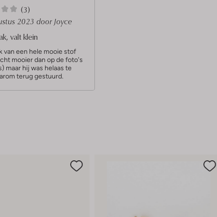
(3)
ustus 2023
door Joyce
k, valt klein
k van een hele mooie stof
echt mooier dan op de foto's
is) maar hij was helaas te
aarom terug gestuurd.