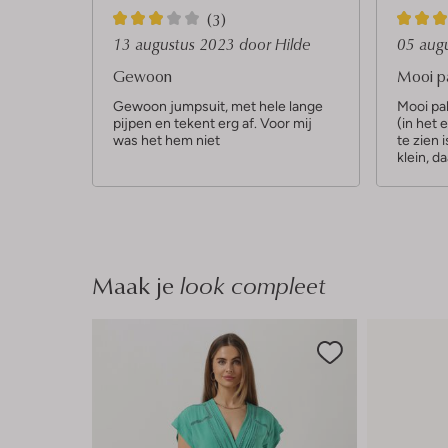
3
3
(3)
S
S
13 augustus 2023
door Hilde
05 aug
t
t
Gewoon
Mooi pa
e
e
Gewoon jumpsuit, met hele lange
Mooi pa
pijpen en tekent erg af. Voor mij
(in het 
r
r
was het hem niet
te zien 
r
r
klein, d
e
e
n
n
Maak je
look compleet