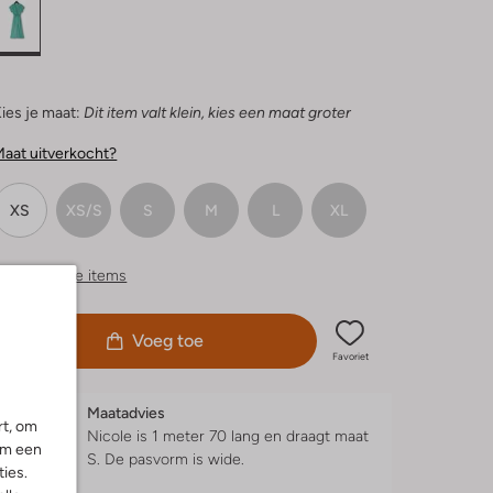
ies je maat:
Dit item valt klein, kies een maat groter
aat uitverkocht?
XS
XS/S
S
M
L
XL
ergelijkbare items
Voeg toe
Favoriet
Maatadvies
rt, om
Nicole is 1 meter 70 lang en draagt maat
om een
S.
De pasvorm is
wide
.
ies.