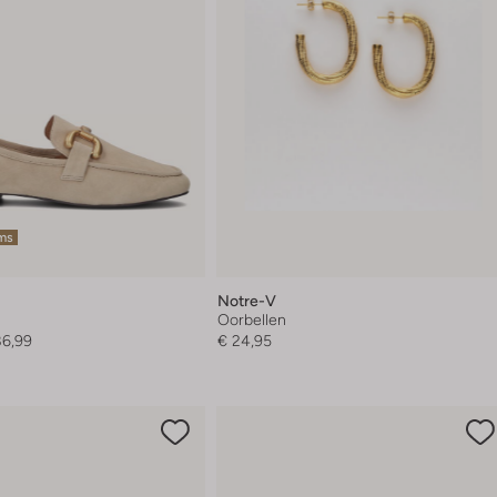
ems
Notre-V
Oorbellen
86,99
€ 24,95