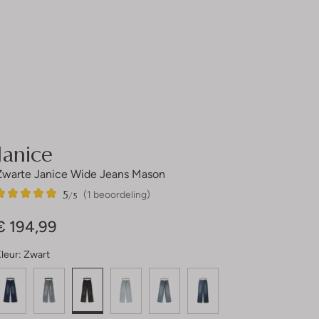
Janice
Zwarte Janice Wide Jeans Mason
5
1
5
/5
(1 beoordeling)
Sterren
€ 194,99
leur:
Zwart