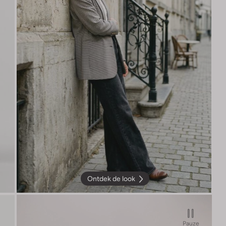
Ontdek de look
Pauze