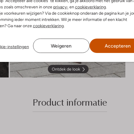
p "Accepteer alle cookies" te klikken, ga je akkoord met het gebruik van 
es zoals omschreven in onze
privacy-
en
cookieverklaring
.
 je voorkeuren wijzigen? Via de cookieknop onderaan de pagina kun je j
mming ieder moment intrekken. Wil je meer informatie of een klacht
nen? Ga naar onze
cookieverklaring
.
Weigeren
Accepteren
kie-instellingen
Ontdek de look
Product informatie