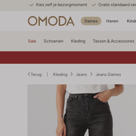
Kies zelf je bezorgmoment
Gratis standaard v
Dames
Heren
Kind
Sale
Schoenen
Kleding
Tassen & Accessoires
Terug
Kleding
Jeans
Jeans Dames