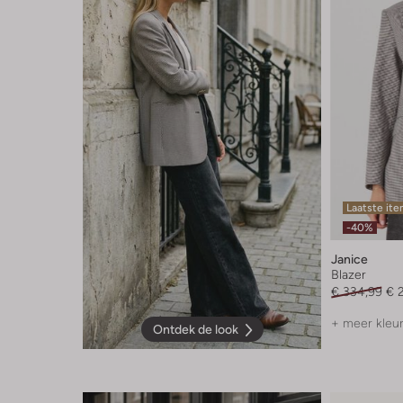
Laatste it
-40%
Janice
Blazer
€ 334,99
€ 
+ meer kleu
Ontdek de look