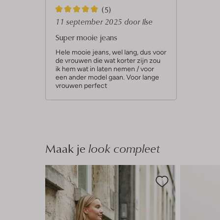
5
(5)
S
11 september 2025
door Ilse
t
Super mooie jeans
e
Hele mooie jeans, wel lang, dus voor
de vrouwen die wat korter zijn zou
r
ik hem wat in laten nemen / voor
r
een ander model gaan. Voor lange
vrouwen perfect
e
n
Maak je
look compleet