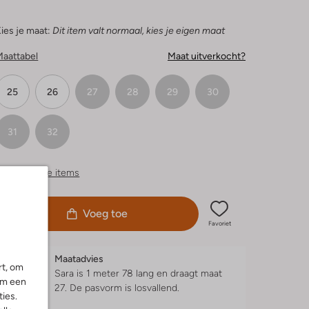
ies je maat:
Dit item valt normaal, kies je eigen maat
Maattabel
Maat uitverkocht?
25
26
27
28
29
30
31
32
ergelijkbare items
Voeg toe
Favoriet
Maatadvies
rt, om
Sara is 1 meter 78 lang en draagt maat
om een
27.
De pasvorm is
losvallend
.
ies.