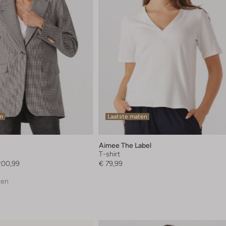
em
Laatste maten
Aimee The Label
T-shirt
200,99
€ 79,99
ren