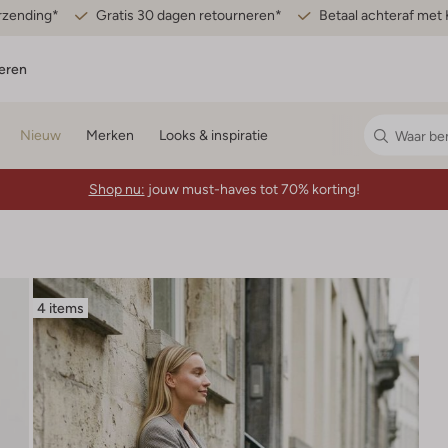
erzending*
Gratis 30 dagen retourneren*
Betaal achteraf met 
eren
Nieuw
Merken
Looks & inspiratie
Shop nu:
jouw must-haves tot 70% korting!
4 items