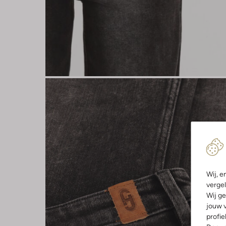
Wij, e
vergel
Wij ge
jouw v
profie