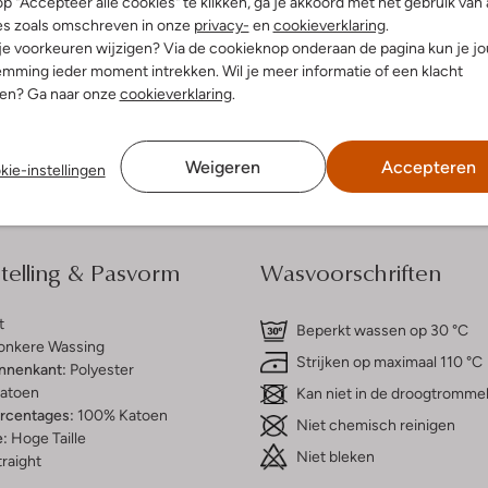
p "Accepteer alle cookies" te klikken, ga je akkoord met het gebruik van 
es zoals omschreven in onze
privacy-
en
cookieverklaring
.
 je voorkeuren wijzigen? Via de cookieknop onderaan de pagina kun je j
dek de look
Ontdek de look
mming ieder moment intrekken. Wil je meer informatie of een klacht
nen? Ga naar onze
cookieverklaring
.
Bezorgen & retourneren
Weigeren
Accepteren
kie-instellingen
elling & Pasvorm
Wasvoorschriften
t
Beperkt wassen op 30 °C
onkere Wassing
Strijken op maximaal 110 °C
innenkant:
Polyester
atoen
Kan niet in de droogtromme
ercentages:
100% Katoen
Niet chemisch reinigen
e:
Hoge Taille
Niet bleken
raight