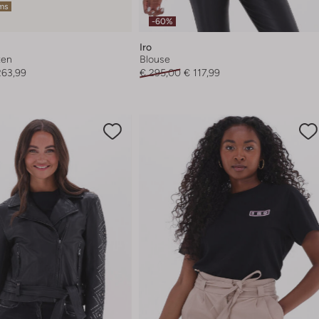
ems
-60%
Iro
zen
Blouse
263,99
€ 295,00
€ 117,99