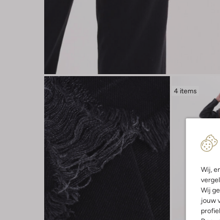
4 items
Wij, e
vergel
Wij ge
jouw v
profie