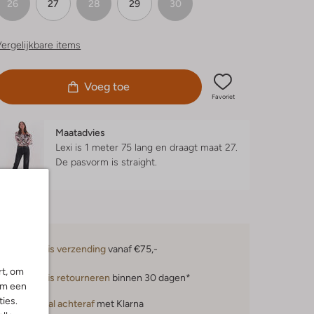
26
27
28
29
30
ergelijkbare items
Voeg toe
Favoriet
Maatadvies
Lexi is 1 meter 75 lang en draagt maat 27.
De pasvorm is
straight
.
Gratis verzending
vanaf €75,-
rt, om
Gratis retourneren
binnen 30 dagen*
om een
ies.
Betaal achteraf
met Klarna