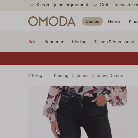
Kies zelf je bezorgmoment
Gratis standaard v
Dames
Heren
Kind
Sale
Schoenen
Kleding
Tassen & Accessoires
Terug
Kleding
Jeans
Jeans Dames