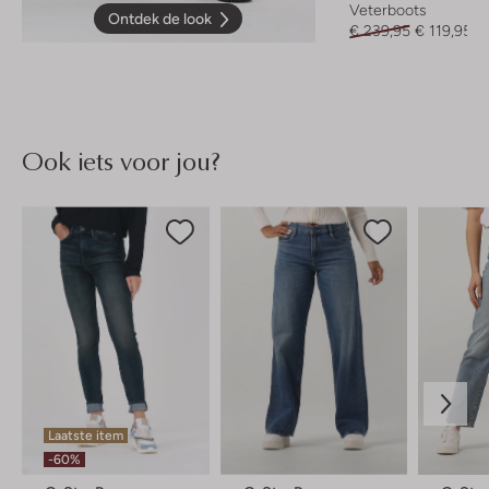
Veterboots
Ontdek de look
€ 239,95
€ 119,95
Ook iets voor jou?
Laatste item
-60%