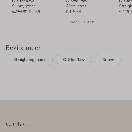
G-Star Raw
G-Star Raw
G-Sta
Skinny jeans
Wide jeans
Straigh
€ 119,95
€ 47,95
€ 119,99
€ 129,
+ meer kleuren
Bekijk meer
Straight leg jeans
G-Star Raw
Denim
Contact