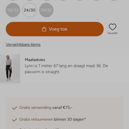
32/32
24/30
25/32
Voeg toe
Favoriet
Vergelijkbare items
Maatadvies
Lynn is 1 meter 67 lang en draagt maat 36.
De
pasvorm is
straight
.
Gratis verzending
vanaf €75,-
Gratis retourneren
binnen 30 dagen*