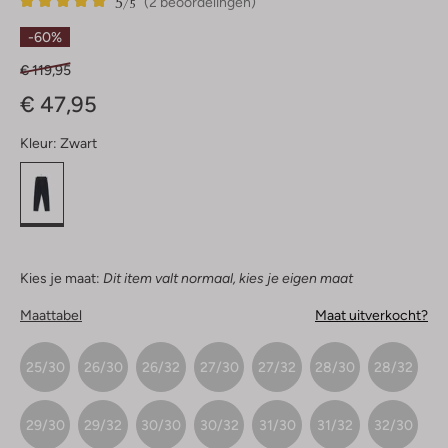
5
2
5
/5
(2 beoordelingen)
Sterren
-60%
€ 119,95
€ 47,95
Kleur:
Zwart
Kies je maat:
Dit item valt normaal, kies je eigen maat
Maattabel
Maat uitverkocht?
25/30
26/30
26/32
27/30
27/32
28/30
28/32
29/30
29/32
30/30
30/32
31/30
31/32
32/30