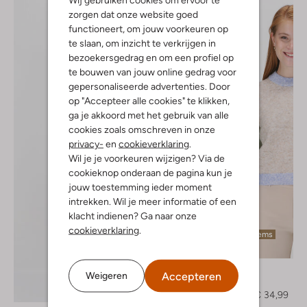
zorgen dat onze website goed
functioneert, om jouw voorkeuren op
te slaan, om inzicht te verkrijgen in
bezoekersgedrag en om een profiel op
te bouwen van jouw online gedrag voor
gepersonaliseerde advertenties. Door
op "Accepteer alle cookies" te klikken,
ga je akkoord met het gebruik van alle
cookies zoals omschreven in onze
privacy-
en
cookieverklaring
.
Wil je je voorkeuren wijzigen? Via de
cookieknop onderaan de pagina kun je
jouw toestemming ieder moment
intrekken. Wil je meer informatie of een
klacht indienen? Ga naar onze
cookieverklaring
.
Laatste items
-50%
Envii
Accepteren
Weigeren
Trui
Ontdek de look
€ 69,95
€ 34,99