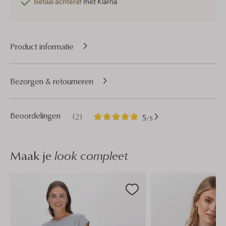
Betaal achteraf
met Klarna
Product informatie
Bezorgen & retourneren
2
5
Beoordelingen
(2)
5
/5
Sterren
Maak je
look compleet