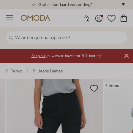
Gratis standaard verzending*
Menu
Shop nu:
jouw must-haves tot 70% korting!
Terug
Jeans Dames
4 items