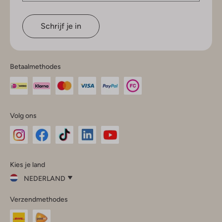
Schrijf je in
Betaalmethodes
Volg ons
Omoda
Omoda
Omoda
Omoda
Omoda
Kies je land
Instagram
Facebook
TikTok
LinkedIn
YouTube
NEDERLAND
Kies
Verzendmethodes
je
Sluit
land