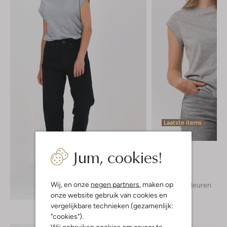
Laatste items
Cc Heart
Jum, cookies!
T-shirt
€ 34,95
Wij, en onze
negen partners
, maken op
+ meer kleuren
Ontdek de look
onze website gebruik van cookies en
vergelijkbare technieken (gezamenlijk:
"cookies").
Wij gebruiken cookies om ervoor te