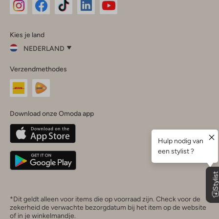
Omoda
Omoda
Omoda
Omoda
Omoda
Kies je land
Instagram
Facebook
TikTok
LinkedIn
YouTube
NEDERLAND
Kies
Verzendmethodes
je
Sluit
land
Nederland
België
(Nederlands)
Download onze Omoda app
Belgique
(Français)
Deutschland
*Dit geldt alleen voor items die op voorraad zijn. Check voor de
zekerheid de verwachte bezorgdatum bij het item op de website
of in je winkelmandje.