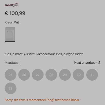
€ 144,99
€ 100,99
Kleur:
Wit
Kies je maat:
Dit item valt normaal, kies je eigen maat
Maattabel
Maat uitverkocht?
25
26
27
28
29
30
31
32
Sorry, dit item is momenteel (nog) niet beschikbaar.