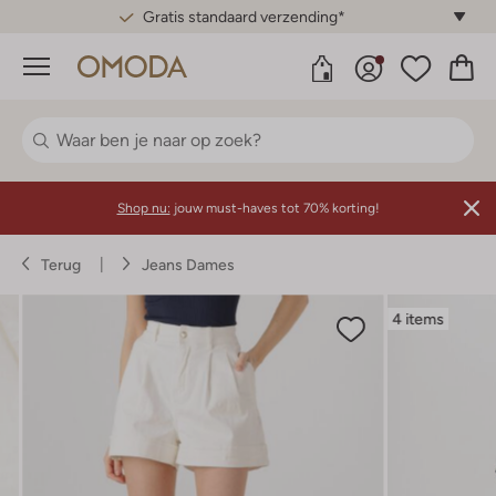
Gratis standaard verzending*
Menu
Shop nu:
jouw must-haves tot 70% korting!
Terug
Jeans Dames
4 items