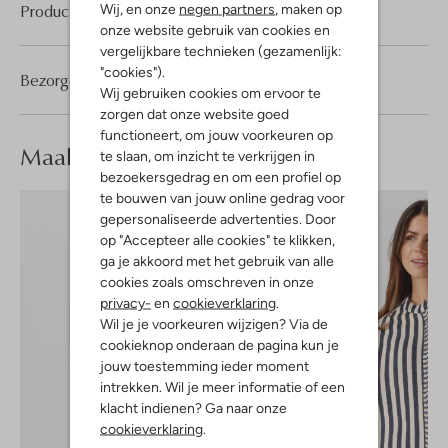
Product informatie
Wij, en onze
negen partners
, maken op
onze website gebruik van cookies en
vergelijkbare technieken (gezamenlijk:
"cookies").
Bezorgen & retourneren
Wij gebruiken cookies om ervoor te
zorgen dat onze website goed
functioneert, om jouw voorkeuren op
Maak je
look compleet
te slaan, om inzicht te verkrijgen in
bezoekersgedrag en om een profiel op
te bouwen van jouw online gedrag voor
gepersonaliseerde advertenties. Door
op "Accepteer alle cookies" te klikken,
ga je akkoord met het gebruik van alle
cookies zoals omschreven in onze
privacy-
en
cookieverklaring
.
Wil je je voorkeuren wijzigen? Via de
cookieknop onderaan de pagina kun je
jouw toestemming ieder moment
intrekken. Wil je meer informatie of een
klacht indienen? Ga naar onze
cookieverklaring
.