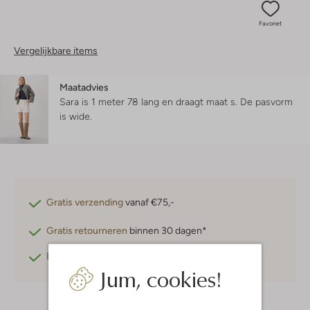
Favoriet
Vergelijkbare items
Maatadvies
Sara is 1 meter 78 lang en draagt maat s.
De pasvorm
is
wide
.
Gratis verzending
vanaf €75,-
Gratis retourneren
binnen 30 dagen*
Betaal achteraf
met Klarna
Jum, cookies!