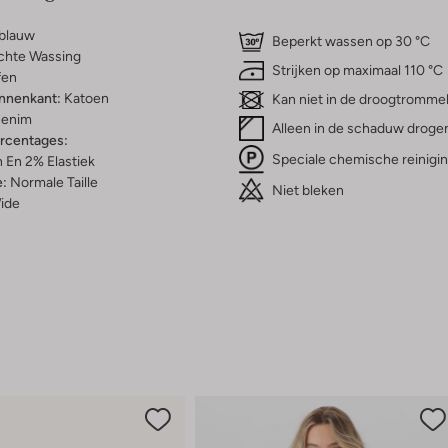
tblauw
Beperkt wassen op 30 °C
chte Wassing
Strijken op maximaal 110 °C
fen
innenkant:
Katoen
Kan niet in de droogtromme
enim
Alleen in de schaduw droge
ercentages:
Speciale chemische reinigi
 En 2% Elastiek
e:
Normale Taille
Niet bleken
ide