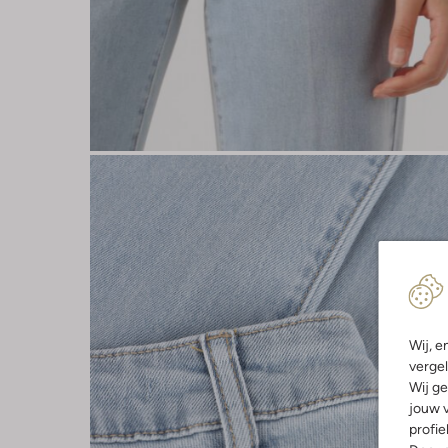
Wij, e
vergel
Wij ge
jouw v
profie