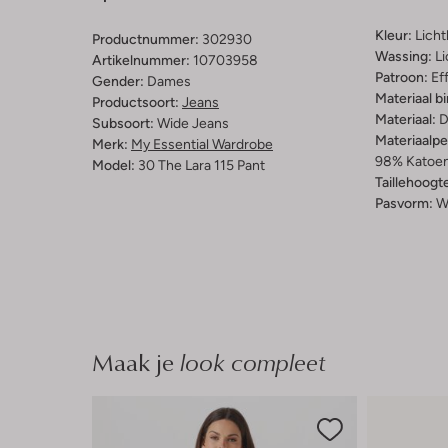
Kleur:
Lich
Productnummer:
302930
Wassing:
Li
Artikelnummer:
10703958
Patroon:
Ef
Gender:
Dames
Materiaal b
Productsoort:
Jeans
Materiaal:
D
Subsoort:
Wide Jeans
Materiaalp
Merk:
My Essential Wardrobe
98% Katoen
Model:
30 The Lara 115 Pant
Taillehoogt
Pasvorm:
W
Maak je
look compleet