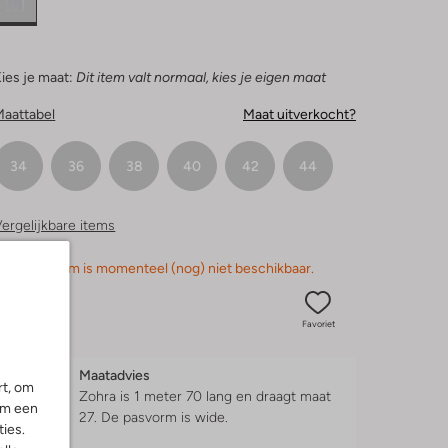
ies je maat:
Dit item valt normaal, kies je eigen maat
Maattabel
Maat uitverkocht?
34
36
38
40
42
44
ergelijkbare items
orry, dit item is momenteel (nog) niet beschikbaar.
Favoriet
Maatadvies
rt, om
Zohra is 1 meter 70 lang en draagt maat
om een
27.
De pasvorm is
wide
.
ies.