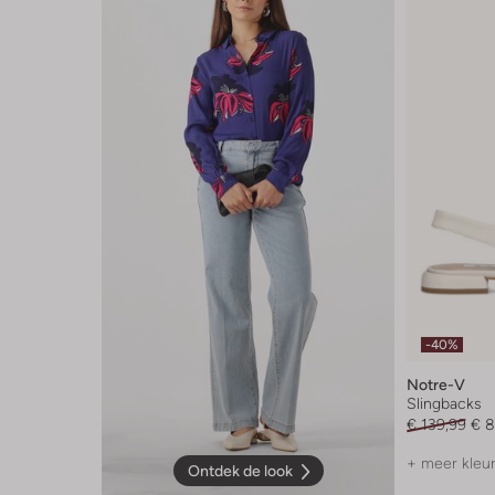
-40%
Notre-V
Slingbacks
€ 139,99
€ 8
+ meer kleu
Ontdek de look