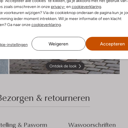
p "Accepteer alle cookies" te klikken, ga je akkoord met het gebruik van 
es zoals omschreven in onze
privacy-
en
cookieverklaring
.
 je voorkeuren wijzigen? Via de cookieknop onderaan de pagina kun je j
mming ieder moment intrekken. Wil je meer informatie of een klacht
nen? Ga naar onze
cookieverklaring
.
Weigeren
Accepteren
kie-instellingen
Ontdek de look
Bezorgen & retourneren
elling & Pasvorm
Wasvoorschriften