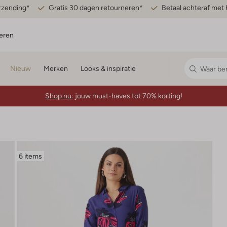
erzending*
Gratis 30 dagen retourneren*
Betaal achteraf met 
eren
Nieuw
Merken
Looks & inspiratie
Shop nu:
jouw must-haves tot 70% korting!
6 items