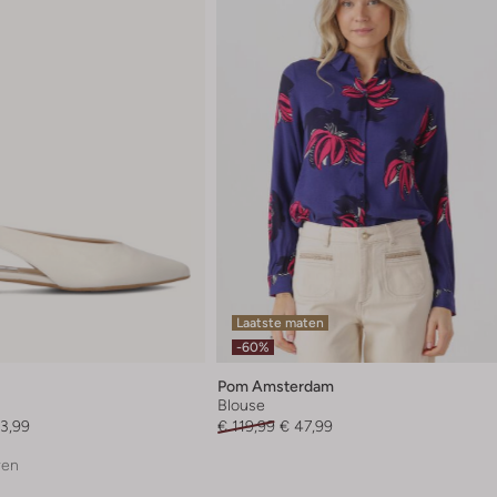
Laatste maten
-60%
Pom Amsterdam
Blouse
3,99
€ 119,99
€ 47,99
ren