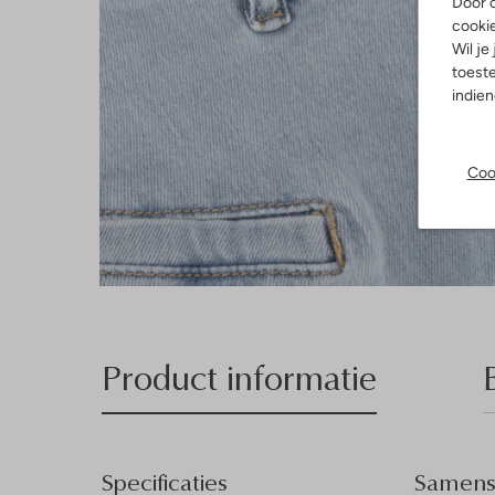
Door o
cooki
Wil je
toeste
indie
Coo
Product informatie
Specificaties
Samenst