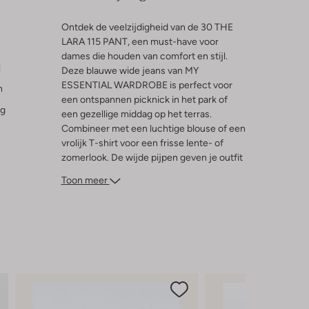
Ontdek de veelzijdigheid van de 30 THE
LARA 115 PANT, een must-have voor
dames die houden van comfort en stijl.
l
Deze blauwe wide jeans van MY
ESSENTIAL WARDROBE is perfect voor
n
een ontspannen picknick in het park of
ng
een gezellige middag op het terras.
Combineer met een luchtige blouse of een
vrolijk T-shirt voor een frisse lente- of
zomerlook. De wijde pijpen geven je outfit
een speelse twist en zorgen voor een
Toon meer
heerlijk draagcomfort. Ideaal voor zonnige
dagen waarop je moeiteloos stijlvol voor
de dag wilt komen.